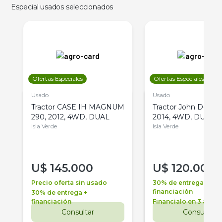
Especial usados seleccionados
Ofertas Especiales
Ofertas Especiales
Usado
Usado
Tractor CASE IH MAGNUM
Tractor John Deere 
290, 2012, 4WD, DUAL
2014, 4WD, DUAL
Isla Verde
Isla Verde
U$
145.000
U$
120.000
Precio oferta sin usado
30% de entrega +
financiación
30% de entrega +
financiación
Financialo en 3 años
Consultar
Consultar