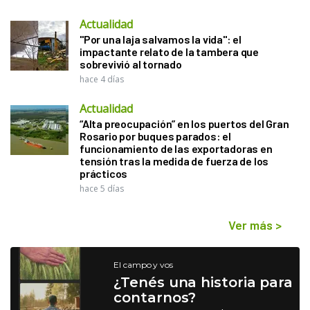
Actualidad
"Por una laja salvamos la vida": el
impactante relato de la tambera que
sobrevivió al tornado
hace 4 días
Actualidad
“Alta preocupación” en los puertos del Gran
Rosario por buques parados: el
funcionamiento de las exportadoras en
tensión tras la medida de fuerza de los
prácticos
hace 5 días
Ver más
>
El campo y vos
¿Tenés una historia para
contarnos?