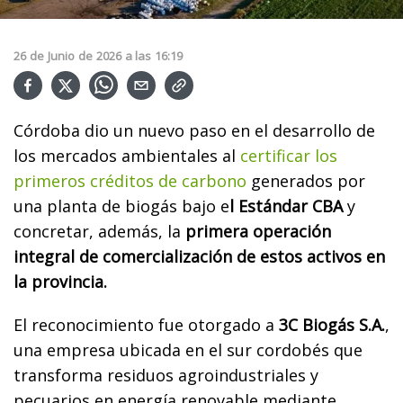
26
de
Junio
de
2026
a las
16:19
Córdoba dio un nuevo paso en el desarrollo de
los mercados ambientales al
certificar los
primeros créditos de carbono
generados por
una planta de biogás bajo e
l Estándar CBA
y
concretar, además, la
primera operación
integral de comercialización de estos activos en
la provincia.
El reconocimiento fue otorgado a
3C Biogás S.A.
,
una empresa ubicada en el sur cordobés que
transforma residuos agroindustriales y
pecuarios en energía renovable mediante