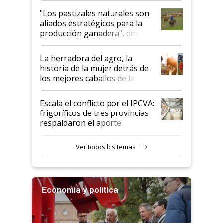
oportunidades que se abren
"Los pastizales naturales son
para el agro en Argentina, con
aliados estratégicos para la
foco en la carne
producción ganadera", destaca
la iniciativa que ya reúne a 46
establecimientos en Argentina
La herradora del agro, la
historia de la mujer detrás de
los mejores caballos de la
Argentina y los mitos que
todavía hacen sufrir a estos
Escala el conflicto por el IPCVA:
animales: "Mientras me
frigoríficos de tres provincias
descalificaban, yo seguí
respaldaron el aporte
haciendo currículum"
obligatorio
Ver todos los temas
Economía y política