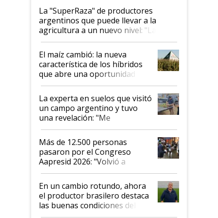
La "SuperRaza" de productores
argentinos que puede llevar a la
agricultura a un nuevo nivel: "Las
posibilidades de crecimiento son
infinitas"
El maíz cambió: la nueva
característica de los híbridos
que abre una oportunidad en
el lote
La experta en suelos que visitó
un campo argentino y tuvo
una revelación: "Me
impresionó mucho"
Más de 12.500 personas
pasaron por el Congreso
Aapresid 2026: "Volvió a
demostrar que hablar del
suelo es hablar de todo el
En un cambio rotundo, ahora
sistema productivo"
el productor brasilero destaca
las buenas condiciones del
agro argentino para invertir: