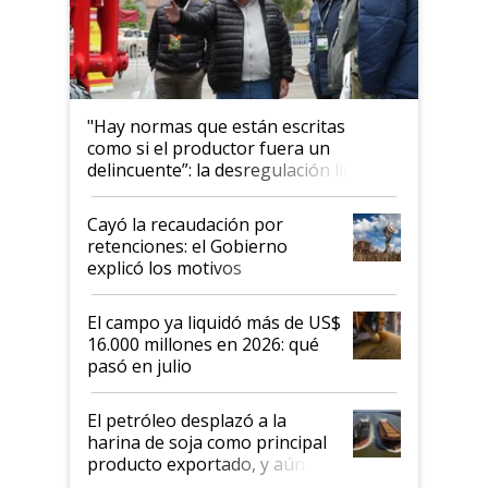
"Hay normas que están escritas
como si el productor fuera un
delincuente”: la desregulación llegó
al Congreso Aapresid y hasta se
habló del financiamiento al IPCVA
Cayó la recaudación por
retenciones: el Gobierno
explicó los motivos
El campo ya liquidó más de US$
16.000 millones en 2026: qué
pasó en julio
El petróleo desplazó a la
harina de soja como principal
producto exportado, y aún así
el agro aportó casi seis de cada