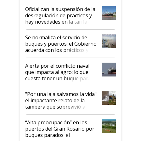
Oficializan la suspensión de la
desregulación de prácticos y
hay novedades en la tarifa de
la hidrovía
Se normaliza el servicio de
buques y puertos: el Gobierno
acuerda con los prácticos y
suspende el decreto de
desregulación
Alerta por el conflicto naval
que impacta al agro: lo que
cuesta tener un buque parado
y el peligro de que Argentina
pase a ser "país sucio"
"Por una laja salvamos la vida":
el impactante relato de la
tambera que sobrevivió al
tornado
“Alta preocupación” en los
puertos del Gran Rosario por
buques parados: el