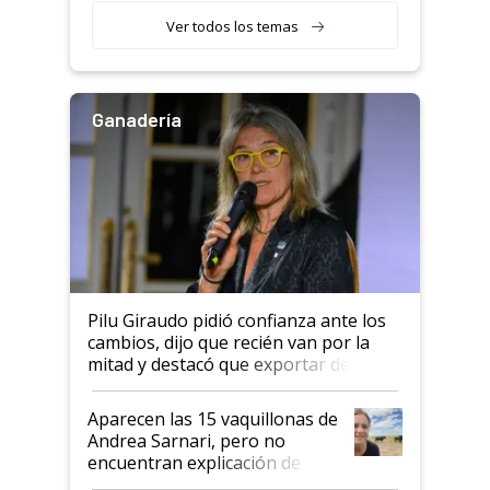
variedades que marcan un
Ver todos los temas
salto tecnológico en genética y
rendimiento
Ganadería
Pilu Giraudo pidió confianza ante los
cambios, dijo que recién van por la
mitad y destacó que exportar dejó de
ser "para unos pocos": "Tenemos un
mandato muy claro del gobierno
Aparecen las 15 vaquillonas de
nacional"
Andrea Sarnari, pero no
encuentran explicación de
cómo llegaron allí