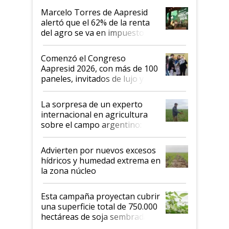
"Los veo más motivados"
Marcelo Torres de Aapresid
alertó que el 62% de la renta
del agro se va en impuestos:
"No es bueno que en
Argentina se sigan discutiendo
Comenzó el Congreso
las mismas cosas de hace 50
Aapresid 2026, con más de 100
años"
paneles, invitados de lujo y
todas las tendencias
La sorpresa de un experto
internacional en agricultura
sobre el campo argentino:
"Estoy muy impresionado"
Advierten por nuevos excesos
hídricos y humedad extrema en
la zona núcleo
Esta campaña proyectan cubrir
una superficie total de 750.000
hectáreas de soja sembradas
con una nueva generación de