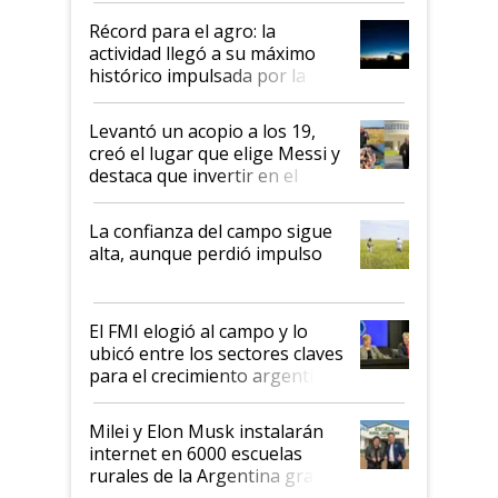
diez dólares y sostuvo el
Récord para el agro: la
liderazgo en un semestre
actividad llegó a su máximo
récord
histórico impulsada por la
cosecha y las exportaciones
Levantó un acopio a los 19,
creó el lugar que elige Messi y
destaca que invertir en el
kirchnerismo era como "darle
plata a un hijo para droga":
La confianza del campo sigue
Juan Félix Rossetti, el libertario
alta, aunque perdió impulso
que de una dura crisis salió
más fuerte y apuesta al cambio
de Milei
El FMI elogió al campo y lo
ubicó entre los sectores claves
para el crecimiento argentino
Milei y Elon Musk instalarán
internet en 6000 escuelas
rurales de la Argentina gracias
a un acuerdo con Starlink