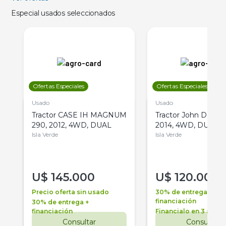
Especial usados seleccionados
Ofertas Especiales
Ofertas Especiales
Usado
Usado
Tractor CASE IH MAGNUM
Tractor John Deere 
290, 2012, 4WD, DUAL
2014, 4WD, DUAL
Isla Verde
Isla Verde
U$
145.000
U$
120.000
Precio oferta sin usado
30% de entrega +
financiación
30% de entrega +
financiación
Financialo en 3 años
Consultar
Consultar