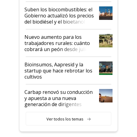
funcionamiento de las
exportadoras en tensión tras
Suben los biocombustibles: el
la medida de fuerza de los
Gobierno actualizó los precios
prácticos
del biodiésel y el bioetanol
Nuevo aumento para los
trabajadores rurales: cuánto
cobrará un peón desde julio
Bioinsumos, Aapresid y la
startup que hace rebrotar los
cultivos
Carbap renovó su conducción
y apuesta a una nueva
generación de dirigentes
rurales
Ver todos los temas