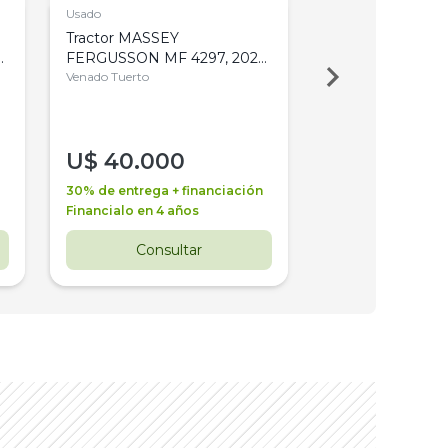
Usado
Usado
Tractor MASSEY
Tractor AGCO ALL
,
FERGUSSON MF 4297, 2020,
2003, 4WD, PA
4WD, PATON
Venado Tuerto
Venado Tuerto
U$
40.000
U$
30.000
30% de entrega + financiación
30% de entrega + 
Financialo en 4 años
Financialo en 3 a
Consultar
Consul