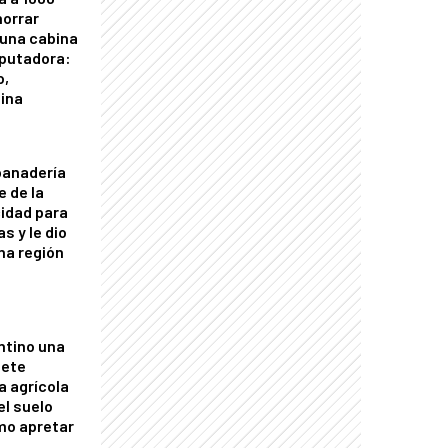
horrar
 una cabina
putadora:
o,
tina
panadería
e de la
idad para
s y le dio
una región
ntino una
mete
a agrícola
el suelo
mo apretar