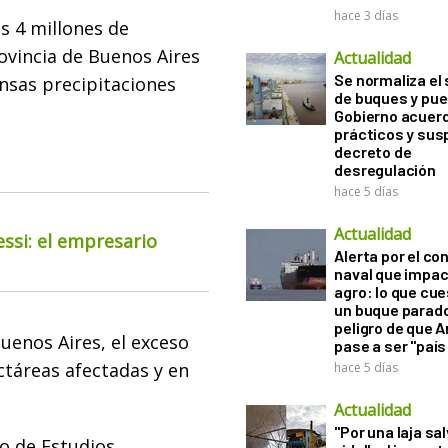
hace 3 días
os 4 millones de
ovincia de Buenos Aires
Actualidad
Se normaliza el 
nsas precipitaciones
de buques y pue
Gobierno acuerd
prácticos y sus
decreto de
desregulación
hace 5 días
Actualidad
essi: el empresario
Alerta por el con
naval que impac
agro: lo que cu
un buque parado
peligro de que 
Buenos Aires, el exceso
pase a ser "país
ctáreas afectadas y en
hace 5 días
Actualidad
"Por una laja sa
to de Estudios