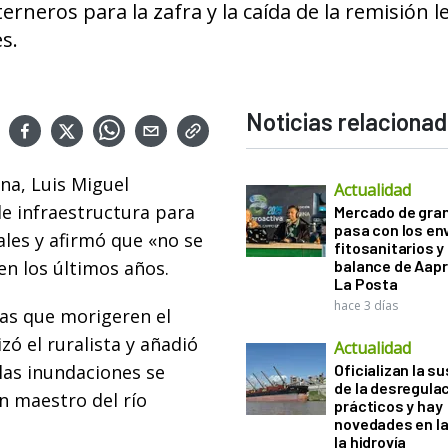
rneros para la zafra y la caída de la remisión l
s.
Noticias relaciona
ina, Luis Miguel
Actualidad
e infraestructura para
Mercado de gra
pasa con los e
ales y afirmó que «no se
fitosanitarios y 
en los últimos años.
balance de Aapr
La Posta
hace 3 días
ras que morigeren el
zó el ruralista y añadió
Actualidad
las inundaciones se
Oficializan la s
de la desregula
an maestro del río
prácticos y hay
novedades en la
la hidrovía