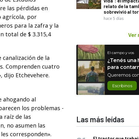
vida": el impac
relato de la ta
re las pérdidas en
sobrevivió al to
 agrícola, por
hace 5 días
ros para la zafra y la
n total de $ 3.315,4
Ver
El campo y vos
 canalización de la
¿Tenés una h
res. Comprenden cuatro
para contar
», dijo Etchevehere.
Queremos con
Escribinos
ue ahogando al
parecen los problemas -
 raíz de las
Las más leídas
en, no asumen las
 les corresponden».
El tractor que trabaj