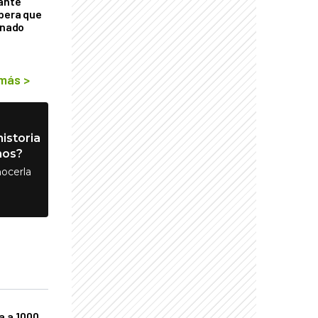
tante
mbera que
rnado
 más
>
istoria
nos?
ocerla
a a 1000