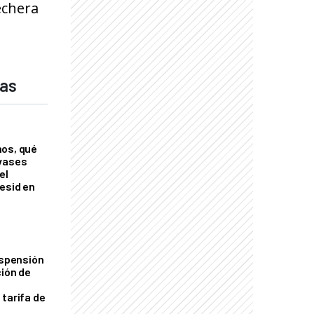
echera
das
nos, qué
nvases
el
esid en
uspensión
ción de
 tarifa de