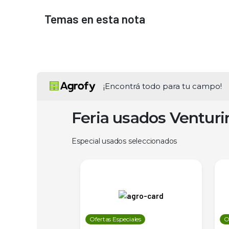
Temas en esta nota
¡Encontrá todo para tu campo!
Feria usados Ventur
Especial usados seleccionados
les
Ofertas Especiales
O