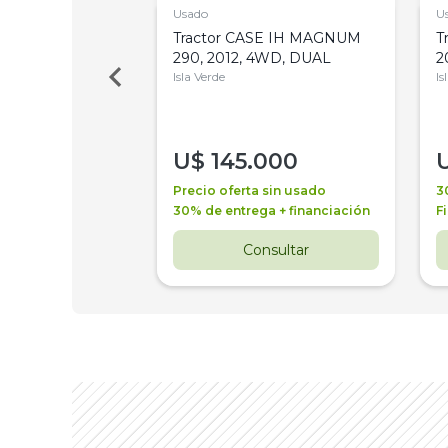
Usado
U
a Metalfor 7040,
Tractor CASE IH MAGNUM
T
Bot 32 Mts
290, 2012, 4WD, DUAL
2
Isla Verde
Is
000
U$
145.000
a + financiación
Precio oferta sin usado
3
 4 años
30% de entrega + financiación
F
nsultar
Consultar