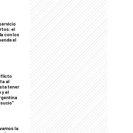
servicio
rtos: el
a con los
pende el
flicto
ta al
esta tener
 y el
Argentina
 sucio"
lvamos la