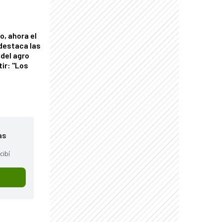
o, ahora el
 destaca las
del agro
tir: "Los
"
as
cibí