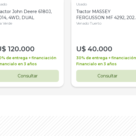
sado
Usado
ractor John Deere 6180J,
Tractor MASSEY
014, 4WD, DUAL
FERGUSSON MF 4292, 2020
la Verde
4WD, PATON
Venado Tuerto
U$
120.000
U$
40.000
0% de entrega + financiación
30% de entrega + financiación
inancialo en 3 años
Financialo en 3 años
Consultar
Consultar