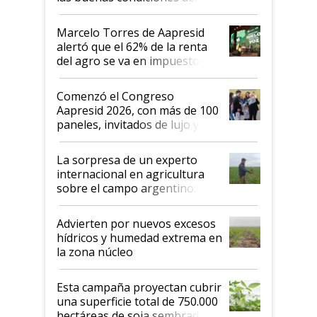
agro argentino para invertir:
"Los veo más motivados"
Marcelo Torres de Aapresid
alertó que el 62% de la renta
del agro se va en impuestos:
"No es bueno que en
Argentina se sigan discutiendo
Comenzó el Congreso
las mismas cosas de hace 50
Aapresid 2026, con más de 100
años"
paneles, invitados de lujo y
todas las tendencias
La sorpresa de un experto
internacional en agricultura
sobre el campo argentino:
"Estoy muy impresionado"
Advierten por nuevos excesos
hídricos y humedad extrema en
la zona núcleo
Esta campaña proyectan cubrir
una superficie total de 750.000
hectáreas de soja sembradas