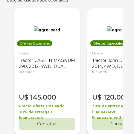
Especial usados seleccionados
Ofertas Especiales
Ofertas Especiales
Usado
Usado
Tractor CASE IH MAGNUM
Tractor John Deere 
290, 2012, 4WD, DUAL
2014, 4WD, DUAL
Isla Verde
Isla Verde
U$
145.000
U$
120.000
Precio oferta sin usado
30% de entrega +
financiación
30% de entrega +
financiación
Financialo en 3 años
Consultar
Consultar