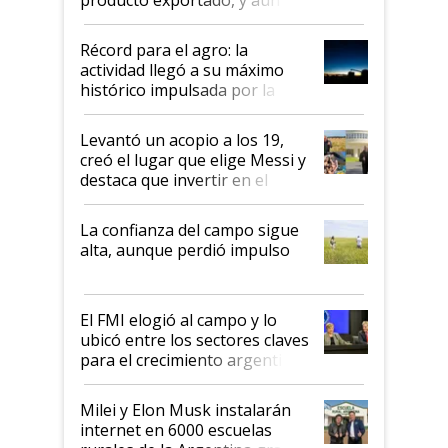
el agro aportó casi seis de cada
diez dólares y sostuvo el
Récord para el agro: la
liderazgo en un semestre
actividad llegó a su máximo
récord
histórico impulsada por la
cosecha y las exportaciones
Levantó un acopio a los 19,
creó el lugar que elige Messi y
destaca que invertir en el
kirchnerismo era como "darle
plata a un hijo para droga":
La confianza del campo sigue
Juan Félix Rossetti, el libertario
alta, aunque perdió impulso
que de una dura crisis salió
más fuerte y apuesta al cambio
de Milei
El FMI elogió al campo y lo
ubicó entre los sectores claves
para el crecimiento argentino
Milei y Elon Musk instalarán
internet en 6000 escuelas