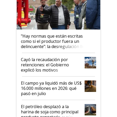
"Hay normas que están escritas
como si el productor fuera un
delincuente”: la desregulación llegó
al Congreso Aapresid y hasta se
habló del financiamiento al IPCVA
Cayó la recaudación por
retenciones: el Gobierno
explicó los motivos
El campo ya liquidó más de US$
16.000 millones en 2026: qué
pasó en julio
El petróleo desplazó a la
harina de soja como principal
producto exportado, y aún así