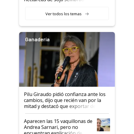
con una nueva generación de
variedades que marcan un
Ver todos los temas
salto tecnológico en genética y
rendimiento
Ganadería
Pilu Giraudo pidió confianza ante los
cambios, dijo que recién van por la
mitad y destacó que exportar dejó de
ser "para unos pocos": "Tenemos un
mandato muy claro del gobierno
Aparecen las 15 vaquillonas de
nacional"
Andrea Sarnari, pero no
encuentran explicación de