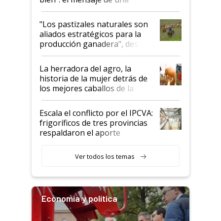
ganadera uruguaya sobre las
oportunidades que se abren
"Los pastizales naturales son
para el agro en Argentina, con
aliados estratégicos para la
foco en la carne
producción ganadera", destaca
la iniciativa que ya reúne a 46
establecimientos en Argentina
La herradora del agro, la
historia de la mujer detrás de
los mejores caballos de la
Argentina y los mitos que
todavía hacen sufrir a estos
Escala el conflicto por el IPCVA:
animales: "Mientras me
frigoríficos de tres provincias
descalificaban, yo seguí
respaldaron el aporte
haciendo currículum"
obligatorio
Ver todos los temas
Economía y política