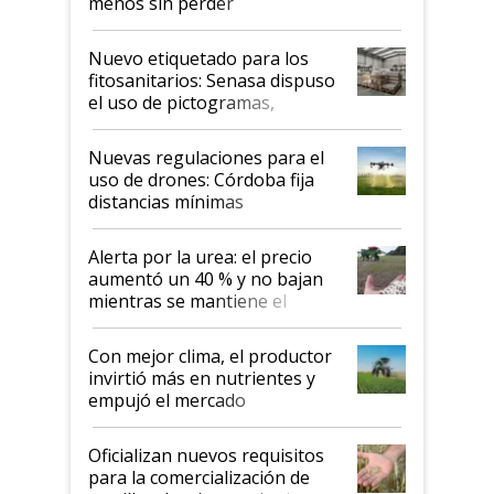
menos sin perder
productividad en la campaña
fina
Nuevo etiquetado para los
fitosanitarios: Senasa dispuso
el uso de pictogramas,
palabras de advertencia e
indicaciones
Nuevas regulaciones para el
uso de drones: Córdoba fija
distancias mínimas
Alerta por la urea: el precio
aumentó un 40 % y no bajan
mientras se mantiene el
conflicto en Medio Oriente
Con mejor clima, el productor
invirtió más en nutrientes y
empujó el mercado
Oficializan nuevos requisitos
para la comercialización de