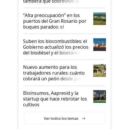
tambera que sobrevivió al
tornado
“Alta preocupación” en los
puertos del Gran Rosario por
buques parados: el
funcionamiento de las
exportadoras en tensión tras
Suben los biocombustibles: el
la medida de fuerza de los
Gobierno actualizó los precios
prácticos
del biodiésel y el bioetanol
Nuevo aumento para los
trabajadores rurales: cuánto
cobrará un peón desde julio
Bioinsumos, Aapresid y la
startup que hace rebrotar los
cultivos
Ver todos los temas