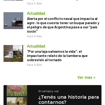
hace 5 días
Actualidad
Alerta por el conflicto naval que impacta al
agro: lo que cuesta tener un buque parado y
el peligro de que Argentina pase a ser "país
sucio"
hace 6 días
Actualidad
"Por una laja salvamos la vida": el
impactante relato de la tambera que
sobrevivió al tornado
hace 6 días
Ver más
>
El campo y vos
¿Tenés una historia para
contarnos?