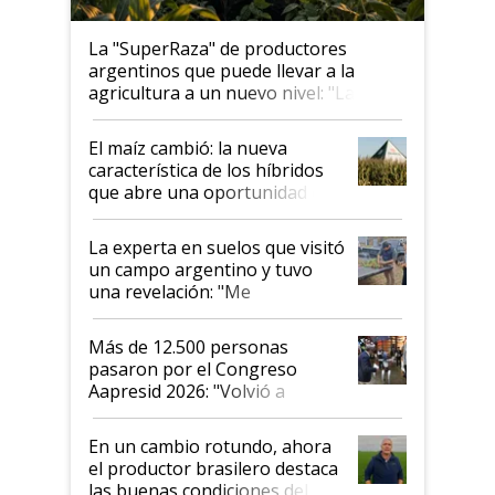
La "SuperRaza" de productores
argentinos que puede llevar a la
agricultura a un nuevo nivel: "Las
posibilidades de crecimiento son
infinitas"
El maíz cambió: la nueva
característica de los híbridos
que abre una oportunidad en
el lote
La experta en suelos que visitó
un campo argentino y tuvo
una revelación: "Me
impresionó mucho"
Más de 12.500 personas
pasaron por el Congreso
Aapresid 2026: "Volvió a
demostrar que hablar del
suelo es hablar de todo el
En un cambio rotundo, ahora
sistema productivo"
el productor brasilero destaca
las buenas condiciones del