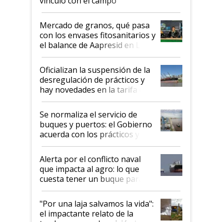
vínculo con el campo
Mercado de granos, qué pasa
con los envases fitosanitarios y
el balance de Aapresid en La
Posta
Oficializan la suspensión de la
desregulación de prácticos y
hay novedades en la tarifa de
la hidrovía
Se normaliza el servicio de
buques y puertos: el Gobierno
acuerda con los prácticos y
suspende el decreto de
desregulación
Alerta por el conflicto naval
que impacta al agro: lo que
cuesta tener un buque parado
y el peligro de que Argentina
pase a ser "país sucio"
"Por una laja salvamos la vida":
el impactante relato de la