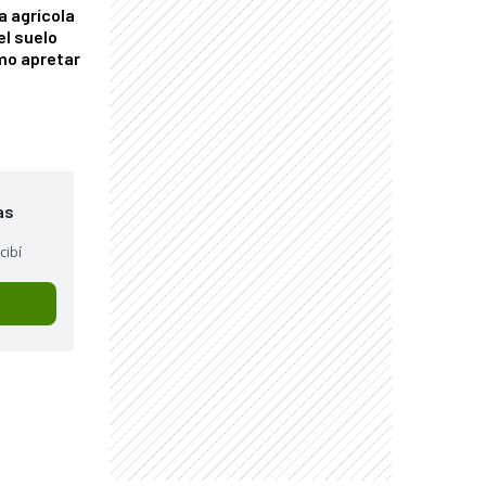
a agrícola
el suelo
mo apretar
as
cibí