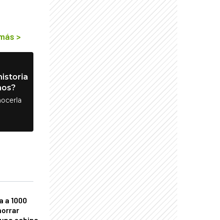
 más
>
istoria
nos?
ocerla
a a 1000
horrar
 una cabina