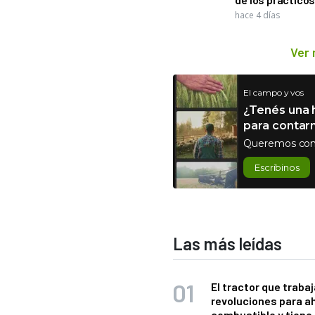
hace 4 días
Ver
El campo y vos
¿Tenés una h
para contar
Queremos con
Escribinos
Las más leídas
El tractor que trabaj
revoluciones para a
combustible y tiene