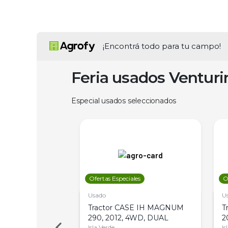
¡Encontrá todo para tu campo!
Feria usados Ventur
Especial usados seleccionados
les
Ofertas Especiales
O
Usado
U
a Metalfor 7040,
Tractor CASE IH MAGNUM
T
Bot 32 Mts
290, 2012, 4WD, DUAL
2
Isla Verde
Is