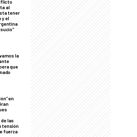
flicto
ta al
esta tener
 y el
Argentina
 sucio"
lvamos la
tante
mbera que
rnado
ión” en
Gran
ques
de las
n tensión
de fuerza
s