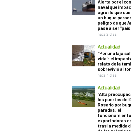
Alerta por el con
naval que impac
agro: lo que cu
un buque parado
peligro de que 
pase a ser "país
hace 3 días
Actualidad
"Por una laja sa
vida": el impac
relato de la ta
sobrevivió al to
hace 4 días
Actualidad
“Alta preocupac
los puertos del 
Rosario por bu
parados: el
funcionamiento 
exportadoras e
tras la medida 
de los práctico