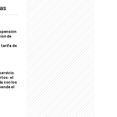
das
uspensión
ción de
 tarifa de
servicio
rtos: el
a con los
pende el