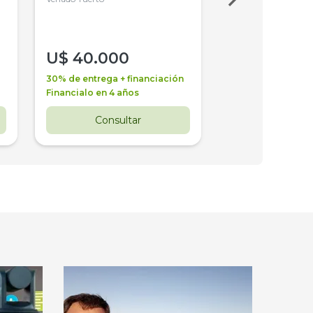
U$
40.000
U$
30.000
30% de entrega + financiación
30% de entrega + 
Financialo en 4 años
Financialo en 3 a
Consultar
Consul