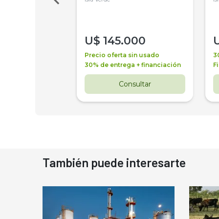
000
U$
145.000
a + financiación
Precio oferta sin usado
3
 4 años
30% de entrega + financiación
F
nsultar
Consultar
También puede interesarte