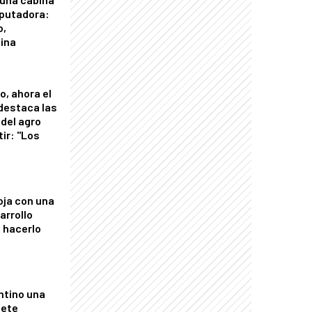
putadora:
o,
tina
o, ahora el
 destaca las
del agro
tir: "Los
"
oja con una
arrollo
 hacerlo
ntino una
mete