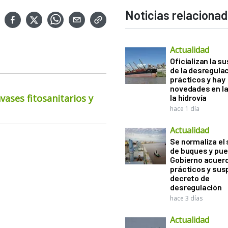
Noticias relaciona
Actualidad
Oficializan la s
de la desregula
prácticos y hay
novedades en la
ases fitosanitarios y
la hidrovía
hace 1 día
Actualidad
Se normaliza el 
de buques y pue
Gobierno acuerd
prácticos y sus
decreto de
desregulación
hace 3 días
Actualidad