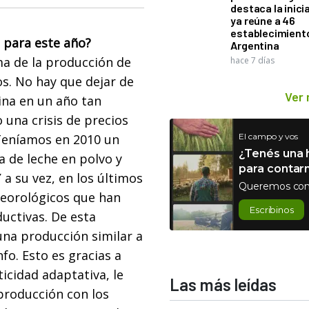
destaca la inici
ya reúne a 46
establecimient
a para este año?
Argentina
ma de la producción de
hace 7 días
os. No hay que dejar de
Ver
tina en un año tan
 una crisis de precios
 Teníamos en 2010 un
El campo y vos
¿Tenés una h
a de leche en polvo y
para contar
 a su vez, en los últimos
Queremos con
eorológicos que han
Escribinos
uctivas. De esta
na producción similar a
fo. Esto es gracias a
icidad adaptativa, le
Las más leídas
producción con los