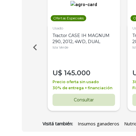
les
Ofertas Especiales
O
Usado
U
a Metalfor 7040,
Tractor CASE IH MAGNUM
T
Bot 32 Mts
290, 2012, 4WD, DUAL
2
Isla Verde
Is
000
U$
145.000
a + financiación
Precio oferta sin usado
3
 4 años
30% de entrega + financiación
F
nsultar
Consultar
Visitá también:
Insumos ganaderos
Nutri