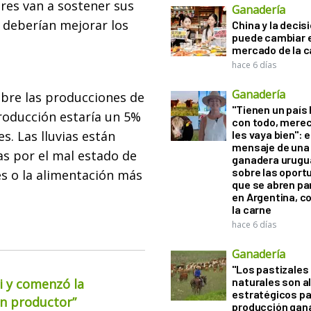
res van a sostener sus
Ganadería
 deberían mejorar los
China y la decis
puede cambiar e
mercado de la c
hace 6 días
Ganadería
obre las producciones de
"Tienen un país
roducción estaría un 5%
con todo, mere
. Las lluvias están
les vaya bien": e
mensaje de una
as por el mal estado de
ganadera urugu
sobre las oport
es o la alimentación más
que se abren par
en Argentina, c
la carne
hace 6 días
Ganadería
"Los pastizales
naturales son a
i y comenzó la
estratégicos pa
ún productor”
producción gan