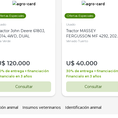
fertas Especiales
Ofertas Especiales
sado
Usado
ractor John Deere 6180J,
Tractor MASSEY
014, 4WD, DUAL
FERGUSSON MF 4292, 2020
la Verde
4WD, PATON
Venado Tuerto
U$
120.000
U$
40.000
0% de entrega + financiación
30% de entrega + financiación
inancialo en 3 años
Financialo en 3 años
Consultar
Consultar
ción animal
Insumos veterinarios
Identificación animal