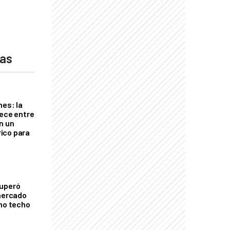
das
nes: la
rece entre
n un
ico para
cuperó
 mercado
imo techo