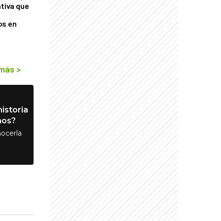
ativa que
os en
 más
>
istoria
nos?
ocerla