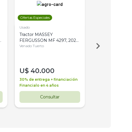
Ofertas Especiales
Ofertas Especiales
Usado
Usado
Tractor MASSEY
Tractor AGCO ALL
,
FERGUSSON MF 4297, 2020,
2003, 4WD, PA
4WD, PATON
Venado Tuerto
Venado Tuerto
U$
40.000
U$
30.000
30% de entrega + financiación
30% de entrega + 
Financialo en 4 años
Financialo en 3 a
Consultar
Consul