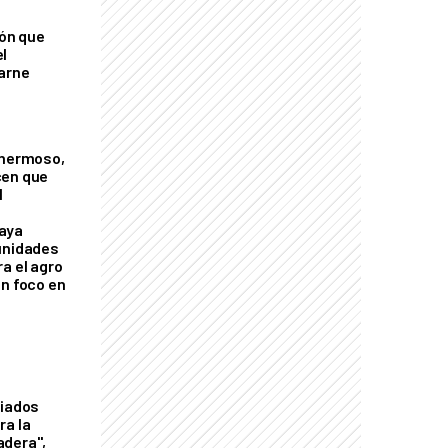
ión que
l
arne
 hermoso,
cen que
l
aya
unidades
a el agro
on foco en
liados
ra la
adera",