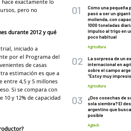
a hace exactamente lo
Cómo una pequeña 
ursos, pero no
pasó a ser un gigant
molienda, con capac
1000 toneladas diaria
impulso al trigo en 
es durante 2012 y qué
poco habitual
Agricultura
rial, iniciado a
ente por el Programa del
La sorpresa de un e
venientes de casas
internacional en agr
sobre el campo arge
tra estimación es que a
"Estoy muy impresi
e entre 4,5 y 5 millones
Agricultura
ceso. Si se compara con
tre 10 y 12% de capacidad
¿Dos cosechas de s
sola siembra? El des
argentino que busca
posible
Agtech
productor?