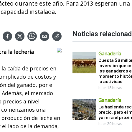
lácteo durante este año. Para 2013 esperan una
 capacidad instalada.
Noticias relaciona
ra la lechería
Ganadería
Cuesta $6 millo
inversión que c
 la caída de precios en
los ganaderos e
complicado de costos y
momento histór
la actividad
ión del ganado, por el
hace 18 horas
. Además, el mercado
Ganadería
precios a nivel
La hacienda re
ue comenzamos una
precio, pero el
 producción de leche en
ya mira el próx
hace 20 horas
r el lado de la demanda,