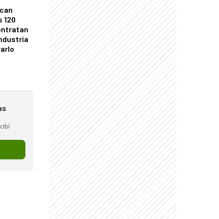
ican
s 120
ontratan
industria
arlo
as
cibí