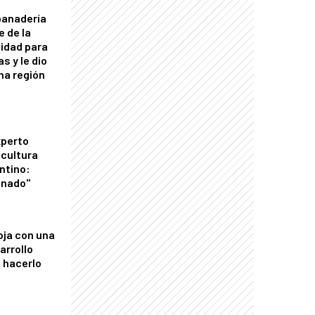
panadería
e de la
idad para
s y le dio
una región
xperto
icultura
ntino:
onado"
oja con una
arrollo
 hacerlo