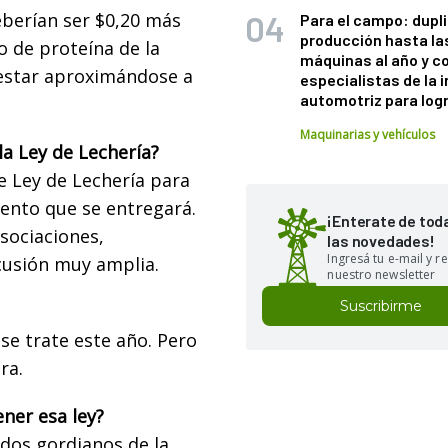
eberían ser $0,20 más
Para el campo: dupl
producción hasta la
o de proteína de la
máquinas al año y c
 estar aproximándose a
especialistas de la 
automotriz para logr
Maquinarias y vehículos
la Ley de Lechería?
e Ley de Lechería para
mento que se entregará.
¡Enterate de tod
asociaciones,
las novedades!
Ingresá tu e-mail y re
scusión muy amplia.
nuestro newsletter
Suscribirme
se trate este año. Pero
ra.
ner esa ley?
dos gordianos de la