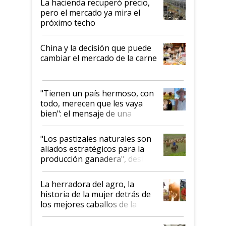
La hacienda recuperó precio,
pero el mercado ya mira el
próximo techo
China y la decisión que puede
cambiar el mercado de la carne
"Tienen un país hermoso, con
todo, merecen que les vaya
bien": el mensaje de una
ganadera uruguaya sobre las
oportunidades que se abren
"Los pastizales naturales son
para el agro en Argentina, con
aliados estratégicos para la
foco en la carne
producción ganadera", destaca
la iniciativa que ya reúne a 46
establecimientos en Argentina
La herradora del agro, la
historia de la mujer detrás de
los mejores caballos de la
Argentina y los mitos que
todavía hacen sufrir a estos