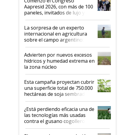
Comenzó el Congreso
las mismas cosas de hace 50
Aapresid 2026, con más de 100
años"
paneles, invitados de lujo y
todas las tendencias
La sorpresa de un experto
internacional en agricultura
sobre el campo argentino:
"Estoy muy impresionado"
Advierten por nuevos excesos
hídricos y humedad extrema en
la zona núcleo
Esta campaña proyectan cubrir
una superficie total de 750.000
hectáreas de soja sembradas
con una nueva generación de
variedades que marcan un
¿Está perdiendo eficacia una de
salto tecnológico en genética y
las tecnologías más usadas
rendimiento
contra el gusano cogollero? El
desafío de una tecnología clave