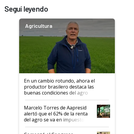
Seguí leyendo
Agricultura
En un cambio rotundo, ahora el
productor brasilero destaca las
buenas condiciones del agro
argentino para invertir: "Los veo
más motivados"
Marcelo Torres de Aapresid
alertó que el 62% de la renta
del agro se va en impuestos:
"No es bueno que en
Argentina se sigan discutiendo