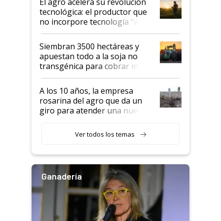
El agro acelera su revolución
tecnológica: el productor que
no incorpore tecnología "va a
perder el tren"
Siembran 3500 hectáreas y
apuestan todo a la soja no
transgénica para cobrar más
por tonelada: compraron un
semillero
A los 10 años, la empresa
rosarina del agro que da un
giro para atender una nueva
etapa en el agro
Ver todos los temas
Ganadería