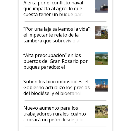
Alerta por el conflicto naval
que impacta al agro: lo que
cuesta tener un buque parado
y el peligro de que Argentina
pase a ser "país sucio"
"Por una laja salvamos la vida":
el impactante relato de la
tambera que sobrevivió al
tornado
“Alta preocupación” en los
puertos del Gran Rosario por
buques parados: el
funcionamiento de las
exportadoras en tensión tras
Suben los biocombustibles: el
la medida de fuerza de los
Gobierno actualizó los precios
prácticos
del biodiésel y el bioetanol
Nuevo aumento para los
trabajadores rurales: cuánto
cobrará un peón desde julio