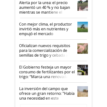
Alerta por la urea: el precio
aumentó un 40 % y no bajan
mientras se mantiene el
conflicto en Medio Oriente
Con mejor clima, el productor
invirtió más en nutrientes y
empujó el mercado
Oficializan nuevos requisitos
para la comercialización de
semillas de trigo y cebada a
granel
El Gobierno festeja un mayor
consumo de fertilizantes por el
trigo: “Marca una renovada
confianza de los productores”
La inversión del campo que
ofrece un gran retorno: "Había
una necesidad en este
segmento"