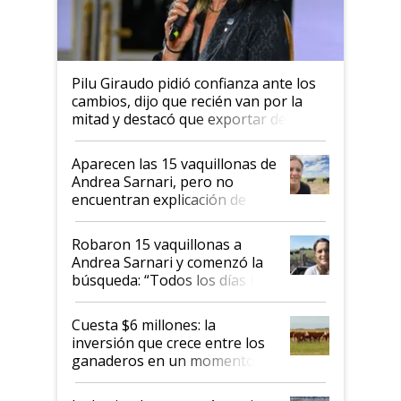
Pilu Giraudo pidió confianza ante los
cambios, dijo que recién van por la
mitad y destacó que exportar dejó de
ser "para unos pocos": "Tenemos un
mandato muy claro del gobierno
Aparecen las 15 vaquillonas de
nacional"
Andrea Sarnari, pero no
encuentran explicación de
cómo llegaron allí
Robaron 15 vaquillonas a
Andrea Sarnari y comenzó la
búsqueda: “Todos los días le
toca a algún productor”
Cuesta $6 millones: la
inversión que crece entre los
ganaderos en un momento
histórico para la actividad