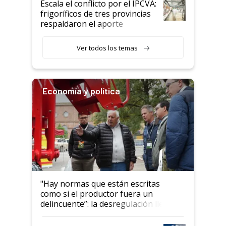
Escala el conflicto por el IPCVA:
animales: "Mientras me
frigoríficos de tres provincias
descalificaban, yo seguí
respaldaron el aporte
haciendo currículum"
obligatorio
Ver todos los temas
Economía y política
"Hay normas que están escritas
como si el productor fuera un
delincuente”: la desregulación llegó
al Congreso Aapresid y hasta se
habló del financiamiento al IPCVA