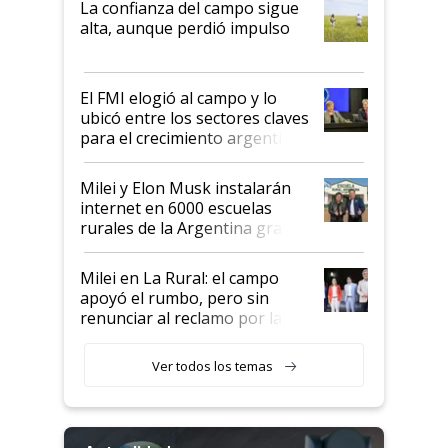
La confianza del campo sigue
Juan Félix Rossetti, el libertario
alta, aunque perdió impulso
que de una dura crisis salió
más fuerte y apuesta al cambio
de Milei
El FMI elogió al campo y lo
ubicó entre los sectores claves
para el crecimiento argentino
Milei y Elon Musk instalarán
internet en 6000 escuelas
rurales de la Argentina gracias
a un acuerdo con Starlink
Milei en La Rural: el campo
apoyó el rumbo, pero sin
renunciar al reclamo por las
retenciones
Ver todos los temas