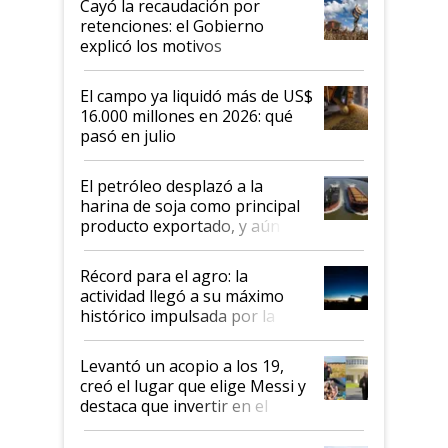
Cayó la recaudación por
retenciones: el Gobierno
explicó los motivos
El campo ya liquidó más de US$
16.000 millones en 2026: qué
pasó en julio
El petróleo desplazó a la
harina de soja como principal
producto exportado, y aún así
el agro aportó casi seis de cada
diez dólares y sostuvo el
Récord para el agro: la
liderazgo en un semestre
actividad llegó a su máximo
récord
histórico impulsada por la
cosecha y las exportaciones
Levantó un acopio a los 19,
creó el lugar que elige Messi y
destaca que invertir en el
kirchnerismo era como "darle
plata a un hijo para droga":