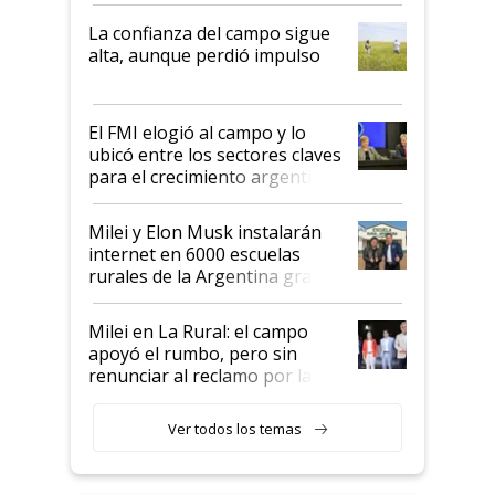
plata a un hijo para droga":
La confianza del campo sigue
Juan Félix Rossetti, el libertario
alta, aunque perdió impulso
que de una dura crisis salió
más fuerte y apuesta al cambio
de Milei
El FMI elogió al campo y lo
ubicó entre los sectores claves
para el crecimiento argentino
Milei y Elon Musk instalarán
internet en 6000 escuelas
rurales de la Argentina gracias
a un acuerdo con Starlink
Milei en La Rural: el campo
apoyó el rumbo, pero sin
renunciar al reclamo por las
retenciones
Ver todos los temas