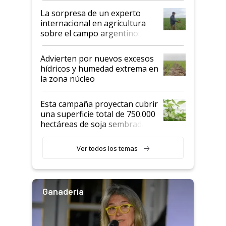
La sorpresa de un experto
internacional en agricultura
sobre el campo argentino:
"Estoy muy impresionado"
Advierten por nuevos excesos
hídricos y humedad extrema en
la zona núcleo
Esta campaña proyectan cubrir
una superficie total de 750.000
hectáreas de soja sembradas
con una nueva generación de
variedades que marcan un
Ver todos los temas
salto tecnológico en genética y
rendimiento
Ganadería