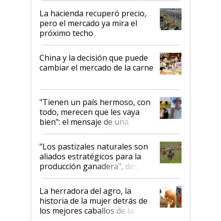
La hacienda recuperó precio,
pero el mercado ya mira el
próximo techo
China y la decisión que puede
cambiar el mercado de la carne
"Tienen un país hermoso, con
todo, merecen que les vaya
bien": el mensaje de una
ganadera uruguaya sobre las
oportunidades que se abren
"Los pastizales naturales son
para el agro en Argentina, con
aliados estratégicos para la
foco en la carne
producción ganadera", destaca
la iniciativa que ya reúne a 46
establecimientos en Argentina
La herradora del agro, la
historia de la mujer detrás de
los mejores caballos de la
Argentina y los mitos que