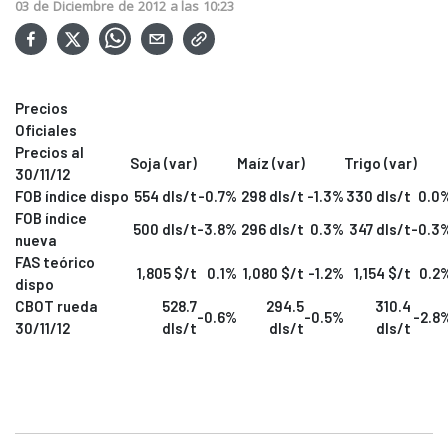
03
de
Diciembre
de
2012
a las
10:23
Precios
Oficiales
Precios al
Soja (var)
Maíz (var)
Trigo (var)
30/11/12
FOB índice dispo
554 dls/t
-0.7%
298 dls/t
-1.3%
330 dls/t
0.0
FOB índice
500 dls/t
-3.8%
296 dls/t
0.3%
347 dls/t
-0.3
nueva
FAS teórico
1,805 $/t
0.1%
1,080 $/t
-1.2%
1,154 $/t
0.2
dispo
CBOT rueda
528.7
294.5
310.4
-0.6%
-0.5%
-2.8
30/11/12
dls/t
dls/t
dls/t