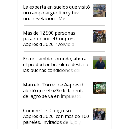
La experta en suelos que visitó
un campo argentino y tuvo
una revelación: "Me
impresionó mucho"
Más de 12.500 personas
pasaron por el Congreso
Aapresid 2026: "Volvió a
demostrar que hablar del
suelo es hablar de todo el
En un cambio rotundo, ahora
sistema productivo"
el productor brasilero destaca
las buenas condiciones del
agro argentino para invertir:
"Los veo más motivados"
Marcelo Torres de Aapresid
alertó que el 62% de la renta
del agro se va en impuestos:
"No es bueno que en
Argentina se sigan discutiendo
Comenzó el Congreso
las mismas cosas de hace 50
Aapresid 2026, con más de 100
años"
paneles, invitados de lujo y
todas las tendencias