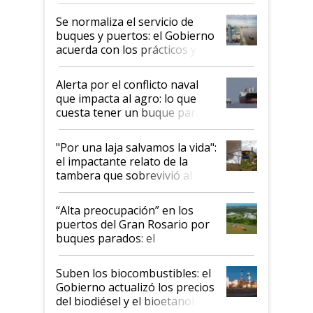
la hidrovía
Se normaliza el servicio de
buques y puertos: el Gobierno
acuerda con los prácticos y
suspende el decreto de
desregulación
Alerta por el conflicto naval
que impacta al agro: lo que
cuesta tener un buque parado
y el peligro de que Argentina
pase a ser "país sucio"
"Por una laja salvamos la vida":
el impactante relato de la
tambera que sobrevivió al
tornado
“Alta preocupación” en los
puertos del Gran Rosario por
buques parados: el
funcionamiento de las
exportadoras en tensión tras
Suben los biocombustibles: el
la medida de fuerza de los
Gobierno actualizó los precios
prácticos
del biodiésel y el bioetanol