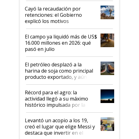
habló del financiamiento al IPCVA
Cayó la recaudación por
retenciones: el Gobierno
explicó los motivos
El campo ya liquidó más de US$
16.000 millones en 2026: qué
pasó en julio
El petróleo desplazó a la
harina de soja como principal
producto exportado, y aún así
el agro aportó casi seis de cada
diez dólares y sostuvo el
Récord para el agro: la
liderazgo en un semestre
actividad llegó a su máximo
récord
histórico impulsada por la
cosecha y las exportaciones
Levantó un acopio a los 19,
creó el lugar que elige Messi y
destaca que invertir en el
kirchnerismo era como "darle