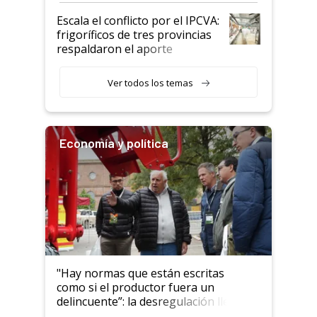
todavía hacen sufrir a estos
Escala el conflicto por el IPCVA:
animales: "Mientras me
frigoríficos de tres provincias
descalificaban, yo seguí
respaldaron el aporte
haciendo currículum"
obligatorio
Ver todos los temas
Economía y política
"Hay normas que están escritas
como si el productor fuera un
delincuente”: la desregulación llegó
al Congreso Aapresid y hasta se