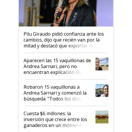
Pilu Giraudo pidió confianza ante los
cambios, dijo que recién van por la
mitad y destacó que exportar dejó de
ser "para unos pocos": "Tenemos un
mandato muy claro del gobierno
Aparecen las 15 vaquillonas de
nacional"
Andrea Sarnari, pero no
encuentran explicación de
cómo llegaron allí
Robaron 15 vaquillonas a
Andrea Sarnari y comenzó la
búsqueda: “Todos los días le
toca a algún productor”
Cuesta $6 millones: la
inversión que crece entre los
ganaderos en un momento
histórico para la actividad