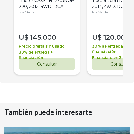
Tractor CASE IH MAGNUM
Tractor John Deere 
290, 2012, 4WD, DUAL
2014, 4WD, DUAL
Isla Verde
Isla Verde
U$
145.000
U$
120.000
Precio oferta sin usado
30% de entrega +
financiación
30% de entrega +
financiación
Financialo en 3 años
Consultar
Consultar
También puede interesarte