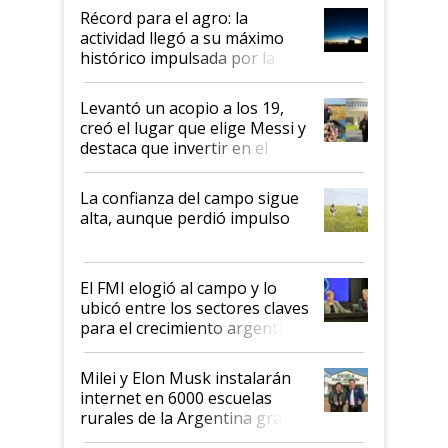
diez dólares y sostuvo el
Récord para el agro: la
liderazgo en un semestre
actividad llegó a su máximo
récord
histórico impulsada por la
cosecha y las exportaciones
Levantó un acopio a los 19,
creó el lugar que elige Messi y
destaca que invertir en el
kirchnerismo era como "darle
plata a un hijo para droga":
La confianza del campo sigue
Juan Félix Rossetti, el libertario
alta, aunque perdió impulso
que de una dura crisis salió
más fuerte y apuesta al cambio
de Milei
El FMI elogió al campo y lo
ubicó entre los sectores claves
para el crecimiento argentino
Milei y Elon Musk instalarán
internet en 6000 escuelas
rurales de la Argentina gracias
a un acuerdo con Starlink