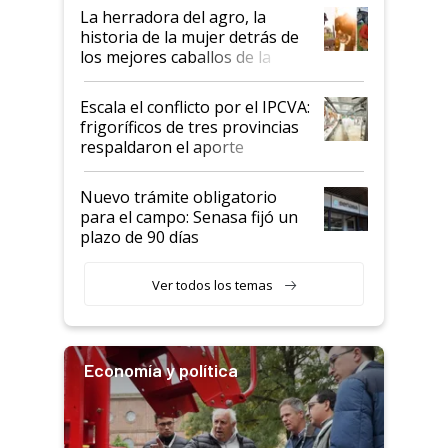
establecimientos en Argentina
La herradora del agro, la
historia de la mujer detrás de
los mejores caballos de la
Argentina y los mitos que
todavía hacen sufrir a estos
Escala el conflicto por el IPCVA:
animales: "Mientras me
frigoríficos de tres provincias
descalificaban, yo seguí
respaldaron el aporte
haciendo currículum"
obligatorio
Nuevo trámite obligatorio
para el campo: Senasa fijó un
plazo de 90 días
Ver todos los temas
Economía y política