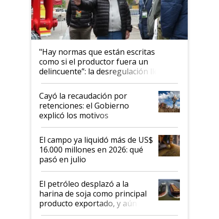
"Hay normas que están escritas
como si el productor fuera un
delincuente”: la desregulación llegó
al Congreso Aapresid y hasta se
habló del financiamiento al IPCVA
Cayó la recaudación por
retenciones: el Gobierno
explicó los motivos
El campo ya liquidó más de US$
16.000 millones en 2026: qué
pasó en julio
El petróleo desplazó a la
harina de soja como principal
producto exportado, y aún así
el agro aportó casi seis de cada