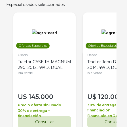
Especial usados seleccionados
Ofertas Especiales
Ofertas Especiales
Usado
Usado
Tractor CASE IH MAGNUM
Tractor John Deere 
290, 2012, 4WD, DUAL
2014, 4WD, DUAL
Isla Verde
Isla Verde
U$
145.000
U$
120.000
Precio oferta sin usado
30% de entrega +
financiación
30% de entrega +
financiación
Financialo en 3 años
Consultar
Consultar