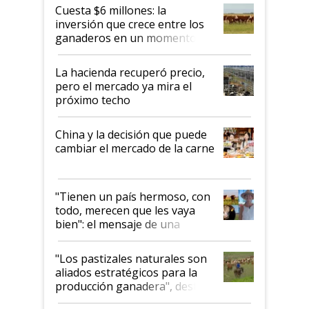
Cuesta $6 millones: la
inversión que crece entre los
ganaderos en un momento
histórico para la actividad
La hacienda recuperó precio,
pero el mercado ya mira el
próximo techo
China y la decisión que puede
cambiar el mercado de la carne
"Tienen un país hermoso, con
todo, merecen que les vaya
bien": el mensaje de una
ganadera uruguaya sobre las
oportunidades que se abren
"Los pastizales naturales son
para el agro en Argentina, con
aliados estratégicos para la
foco en la carne
producción ganadera", destaca
la iniciativa que ya reúne a 46