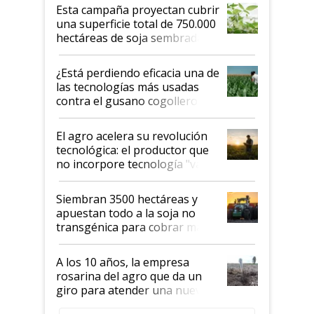
Esta campaña proyectan cubrir
una superficie total de 750.000
hectáreas de soja sembradas
con una nueva generación de
variedades que marcan un
¿Está perdiendo eficacia una de
salto tecnológico en genética y
las tecnologías más usadas
rendimiento
contra el gusano cogollero? El
desafío de una tecnología clave
El agro acelera su revolución
tecnológica: el productor que
no incorpore tecnología "va a
perder el tren"
Siembran 3500 hectáreas y
apuestan todo a la soja no
transgénica para cobrar más
por tonelada: compraron un
semillero
A los 10 años, la empresa
rosarina del agro que da un
giro para atender una nueva
etapa en el agro