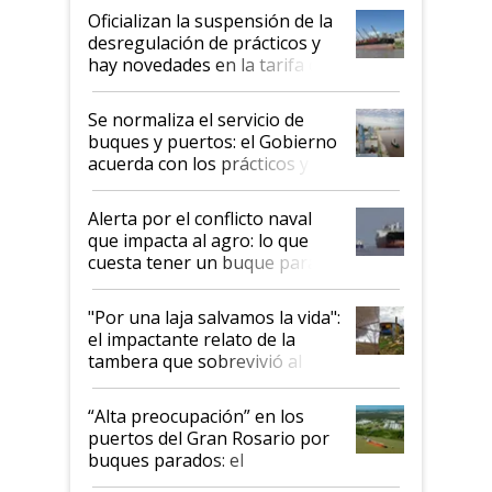
Oficializan la suspensión de la
desregulación de prácticos y
hay novedades en la tarifa de
la hidrovía
Se normaliza el servicio de
buques y puertos: el Gobierno
acuerda con los prácticos y
suspende el decreto de
desregulación
Alerta por el conflicto naval
que impacta al agro: lo que
cuesta tener un buque parado
y el peligro de que Argentina
pase a ser "país sucio"
"Por una laja salvamos la vida":
el impactante relato de la
tambera que sobrevivió al
tornado
“Alta preocupación” en los
puertos del Gran Rosario por
buques parados: el
funcionamiento de las