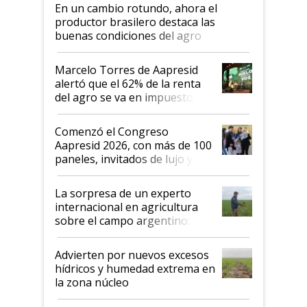
En un cambio rotundo, ahora el
productor brasilero destaca las
buenas condiciones del agro
argentino para invertir: "Los veo
más motivados"
Marcelo Torres de Aapresid
alertó que el 62% de la renta
del agro se va en impuestos:
"No es bueno que en
Argentina se sigan discutiendo
Comenzó el Congreso
las mismas cosas de hace 50
Aapresid 2026, con más de 100
años"
paneles, invitados de lujo y
todas las tendencias
La sorpresa de un experto
internacional en agricultura
sobre el campo argentino:
"Estoy muy impresionado"
Advierten por nuevos excesos
hídricos y humedad extrema en
la zona núcleo