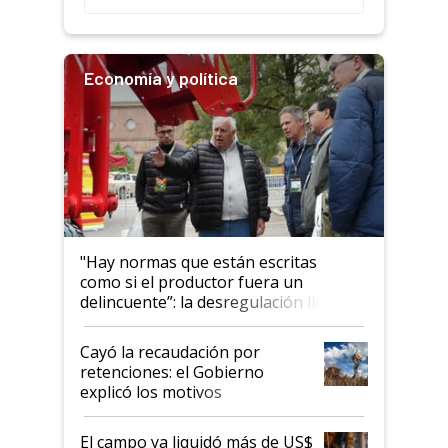
Economía y política
"Hay normas que están escritas
como si el productor fuera un
delincuente”: la desregulación llegó
al Congreso Aapresid y hasta se
habló del financiamiento al IPCVA
Cayó la recaudación por
retenciones: el Gobierno
explicó los motivos
El campo ya liquidó más de US$