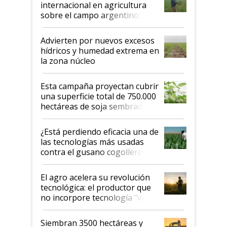
internacional en agricultura
sobre el campo argentino:
"Estoy muy impresionado"
Advierten por nuevos excesos
hídricos y humedad extrema en
la zona núcleo
Esta campaña proyectan cubrir
una superficie total de 750.000
hectáreas de soja sembradas
con una nueva generación de
variedades que marcan un
¿Está perdiendo eficacia una de
salto tecnológico en genética y
las tecnologías más usadas
rendimiento
contra el gusano cogollero? El
desafío de una tecnología clave
El agro acelera su revolución
tecnológica: el productor que
no incorpore tecnología "va a
perder el tren"
Siembran 3500 hectáreas y