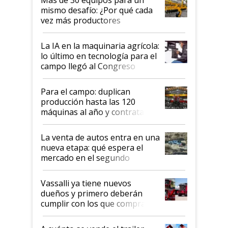
Más de 30 equipos para un
disponible en Argentina
mismo desafío: ¿Por qué cada
vez más productores
incorporan fertilizante bajo
tierra?
La IA en la maquinaria agrícola:
lo último en tecnología para el
campo llegó al Congreso
Aapresid 2026
Para el campo: duplican
producción hasta las 120
máquinas al año y contratan
especialistas de la industria
automotriz para lograrlo
La venta de autos entra en una
nueva etapa: qué espera el
mercado en el segundo
semestre
Vassalli ya tiene nuevos
dueños y primero deberán
cumplir con los que compraron
cosechadoras y todavía no las
recibieron: quién está detrás