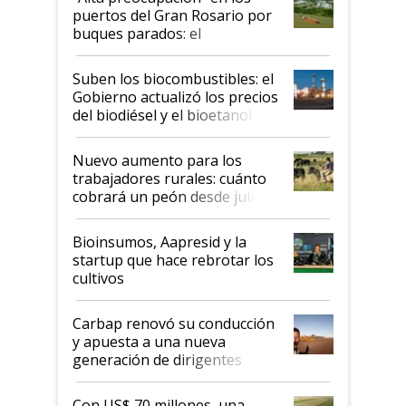
puertos del Gran Rosario por
buques parados: el
funcionamiento de las
exportadoras en tensión tras
Suben los biocombustibles: el
la medida de fuerza de los
Gobierno actualizó los precios
prácticos
del biodiésel y el bioetanol
Nuevo aumento para los
trabajadores rurales: cuánto
cobrará un peón desde julio
Bioinsumos, Aapresid y la
startup que hace rebrotar los
cultivos
Carbap renovó su conducción
y apuesta a una nueva
generación de dirigentes
rurales
Con US$ 70 millones, una