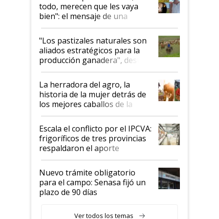
todo, merecen que les vaya
bien": el mensaje de una
ganadera uruguaya sobre las
oportunidades que se abren
"Los pastizales naturales son
para el agro en Argentina, con
aliados estratégicos para la
foco en la carne
producción ganadera", destaca
la iniciativa que ya reúne a 46
establecimientos en Argentina
La herradora del agro, la
historia de la mujer detrás de
los mejores caballos de la
Argentina y los mitos que
todavía hacen sufrir a estos
Escala el conflicto por el IPCVA:
animales: "Mientras me
frigoríficos de tres provincias
descalificaban, yo seguí
respaldaron el aporte
haciendo currículum"
obligatorio
Nuevo trámite obligatorio
para el campo: Senasa fijó un
plazo de 90 días
Ver todos los temas