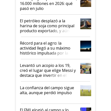
16.000 millones en 2026: qué
pasó en julio
El petróleo desplazó a la
harina de soja como principal
producto exportado, y aún así
el agro aportó casi seis de cada
diez dólares y sostuvo el
Récord para el agro: la
liderazgo en un semestre
actividad llegó a su máximo
récord
histórico impulsada por la
cosecha y las exportaciones
Levantó un acopio a los 19,
creó el lugar que elige Messi y
destaca que invertir en el
kirchnerismo era como "darle
plata a un hijo para droga":
La confianza del campo sigue
Juan Félix Rossetti, el libertario
alta, aunque perdió impulso
que de una dura crisis salió
más fuerte y apuesta al cambio
de Milei
El FMI elogió al campo y lo