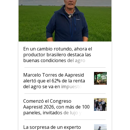
En un cambio rotundo, ahora el
productor brasilero destaca las
buenas condiciones del agro
argentino para invertir: "Los veo
más motivados"
Marcelo Torres de Aapresid
alertó que el 62% de la renta
del agro se va en impuestos:
"No es bueno que en
Argentina se sigan discutiendo
Comenzó el Congreso
las mismas cosas de hace 50
Aapresid 2026, con más de 100
años"
paneles, invitados de lujo y
todas las tendencias
La sorpresa de un experto