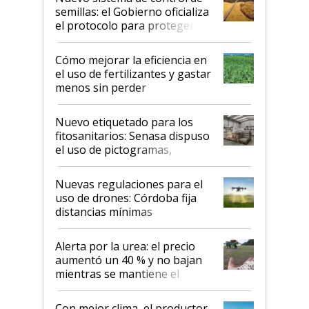
semillas: el Gobierno oficializa
el protocolo para proteger la
propiedad intelectual
Cómo mejorar la eficiencia en
el uso de fertilizantes y gastar
menos sin perder
productividad en la campaña
fina
Nuevo etiquetado para los
fitosanitarios: Senasa dispuso
el uso de pictogramas,
palabras de advertencia e
indicaciones
Nuevas regulaciones para el
uso de drones: Córdoba fija
distancias mínimas
Alerta por la urea: el precio
aumentó un 40 % y no bajan
mientras se mantiene el
conflicto en Medio Oriente
Con mejor clima, el productor