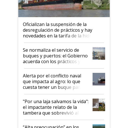
Oficializan la suspensión de la
desregulación de prácticos y hay
novedades en la tarifa de la hidrovía
Se normaliza el servicio de
buques y puertos: el Gobierno
acuerda con los prácticos y
suspende el decreto de
desregulación
Alerta por el conflicto naval
que impacta al agro: lo que
cuesta tener un buque parado
y el peligro de que Argentina
pase a ser "país sucio"
"Por una laja salvamos la vida":
el impactante relato de la
tambera que sobrevivió al
tornado
“Alta preocupación” en los