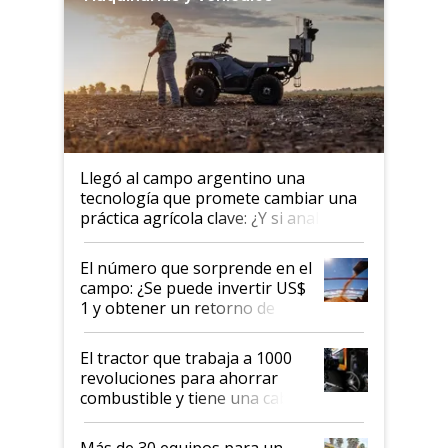
Llegó al campo argentino una
tecnología que promete cambiar una
práctica agrícola clave: ¿Y si analizar
el suelo fuera tan simple como
apretar un botón?
El número que sorprende en el
campo: ¿Se puede invertir US$
1 y obtener un retorno de
hasta US$ 10 en agricultura?
El tractor que trabaja a 1000
revoluciones para ahorrar
combustible y tiene una cabina
que parece una computadora:
lo último en el mundo,