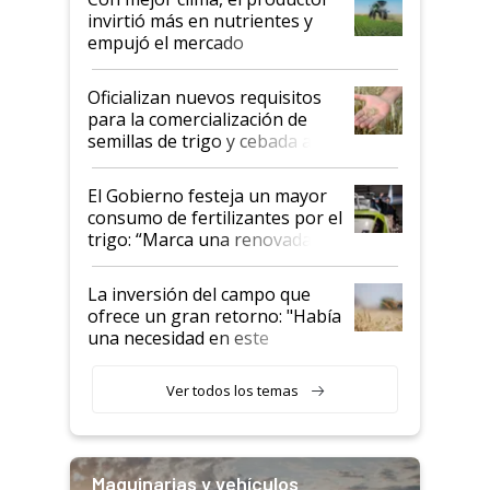
invirtió más en nutrientes y
empujó el mercado
Oficializan nuevos requisitos
para la comercialización de
semillas de trigo y cebada a
granel
El Gobierno festeja un mayor
consumo de fertilizantes por el
trigo: “Marca una renovada
confianza de los productores”
La inversión del campo que
ofrece un gran retorno: "Había
una necesidad en este
segmento"
Ver todos los temas
Maquinarias y vehículos