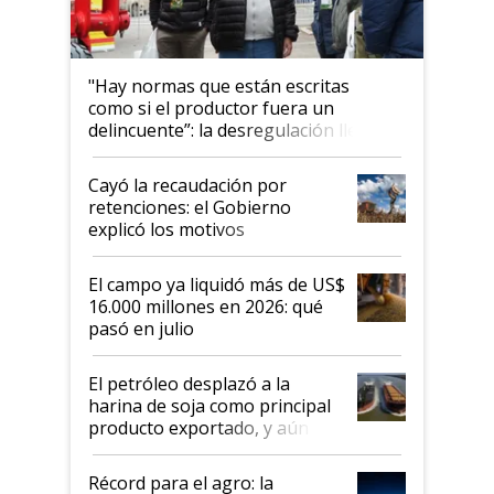
"Hay normas que están escritas
como si el productor fuera un
delincuente”: la desregulación llegó
al Congreso Aapresid y hasta se
habló del financiamiento al IPCVA
Cayó la recaudación por
retenciones: el Gobierno
explicó los motivos
El campo ya liquidó más de US$
16.000 millones en 2026: qué
pasó en julio
El petróleo desplazó a la
harina de soja como principal
producto exportado, y aún así
el agro aportó casi seis de cada
diez dólares y sostuvo el
Récord para el agro: la
liderazgo en un semestre