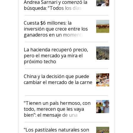
Andrea Sarnari y comenzó la
búsqueda: “Todos los días le
toca a algún productor”
Cuesta $6 millones: la
inversión que crece entre los
ganaderos en un momento
histórico para la actividad
La hacienda recuperó precio,
pero el mercado ya mira el
próximo techo
China y la decisión que puede
cambiar el mercado de la carne
"Tienen un país hermoso, con
todo, merecen que les vaya
bien": el mensaje de una
ganadera uruguaya sobre las
oportunidades que se abren
"Los pastizales naturales son
para el agro en Argentina, con