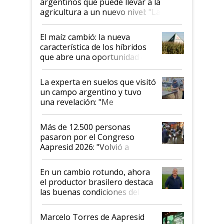
argentinos que puede llevar a la
agricultura a un nuevo nivel: "Las
posibilidades de crecimiento son
infinitas"
El maíz cambió: la nueva
característica de los híbridos
que abre una oportunidad en
el lote
La experta en suelos que visitó
un campo argentino y tuvo
una revelación: "Me
impresionó mucho"
Más de 12.500 personas
pasaron por el Congreso
Aapresid 2026: "Volvió a
demostrar que hablar del
suelo es hablar de todo el
En un cambio rotundo, ahora
sistema productivo"
el productor brasilero destaca
las buenas condiciones del
agro argentino para invertir:
"Los veo más motivados"
Marcelo Torres de Aapresid