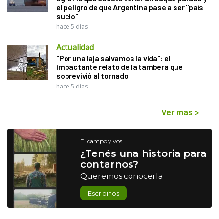
el peligro de que Argentina pase a ser "país
sucio"
hace 5 días
Actualidad
"Por una laja salvamos la vida": el
impactante relato de la tambera que
sobrevivió al tornado
hace 5 días
Ver más
>
El campo y vos
¿Tenés una historia para
contarnos?
Queremos conocerla
Escribinos