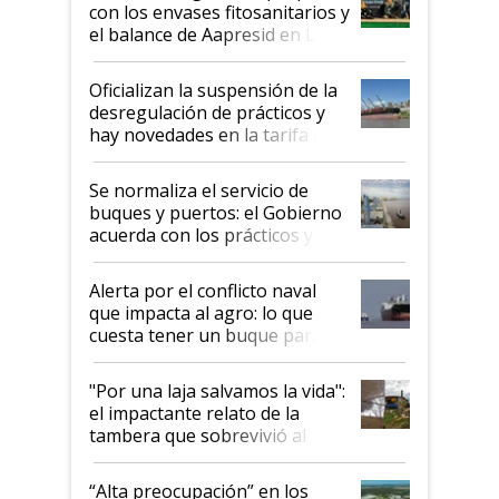
con los envases fitosanitarios y
el balance de Aapresid en La
Posta
Oficializan la suspensión de la
desregulación de prácticos y
hay novedades en la tarifa de
la hidrovía
Se normaliza el servicio de
buques y puertos: el Gobierno
acuerda con los prácticos y
suspende el decreto de
desregulación
Alerta por el conflicto naval
que impacta al agro: lo que
cuesta tener un buque parado
y el peligro de que Argentina
pase a ser "país sucio"
"Por una laja salvamos la vida":
el impactante relato de la
tambera que sobrevivió al
tornado
“Alta preocupación” en los