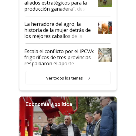
aliados estratégicos para la
foco en la carne
producción ganadera", destaca
la iniciativa que ya reúne a 46
establecimientos en Argentina
La herradora del agro, la
historia de la mujer detrás de
los mejores caballos de la
Argentina y los mitos que
todavía hacen sufrir a estos
Escala el conflicto por el IPCVA:
animales: "Mientras me
frigoríficos de tres provincias
descalificaban, yo seguí
respaldaron el aporte
haciendo currículum"
obligatorio
Ver todos los temas
Economía y política