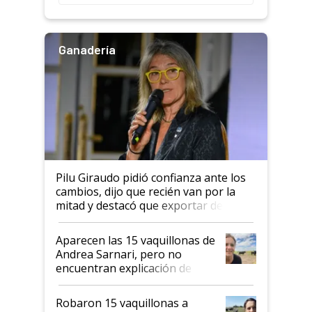
rendimiento
Ganadería
Pilu Giraudo pidió confianza ante los
cambios, dijo que recién van por la
mitad y destacó que exportar dejó de
ser "para unos pocos": "Tenemos un
mandato muy claro del gobierno
Aparecen las 15 vaquillonas de
nacional"
Andrea Sarnari, pero no
encuentran explicación de
cómo llegaron allí
Robaron 15 vaquillonas a