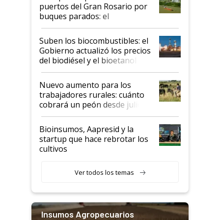
puertos del Gran Rosario por
buques parados: el
funcionamiento de las
exportadoras en tensión tras
Suben los biocombustibles: el
la medida de fuerza de los
Gobierno actualizó los precios
prácticos
del biodiésel y el bioetanol
Nuevo aumento para los
trabajadores rurales: cuánto
cobrará un peón desde julio
Bioinsumos, Aapresid y la
startup que hace rebrotar los
cultivos
Ver todos los temas
Insumos Agropecuarios