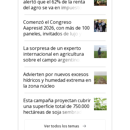
alertó que el 62% de la renta
del agro se va en impuestos:
"No es bueno que en
Argentina se sigan discutiendo
Comenzó el Congreso
las mismas cosas de hace 50
Aapresid 2026, con más de 100
años"
paneles, invitados de lujo y
todas las tendencias
La sorpresa de un experto
internacional en agricultura
sobre el campo argentino:
"Estoy muy impresionado"
Advierten por nuevos excesos
hídricos y humedad extrema en
la zona núcleo
Esta campaña proyectan cubrir
una superficie total de 750.000
hectáreas de soja sembradas
con una nueva generación de
variedades que marcan un
Ver todos los temas
salto tecnológico en genética y