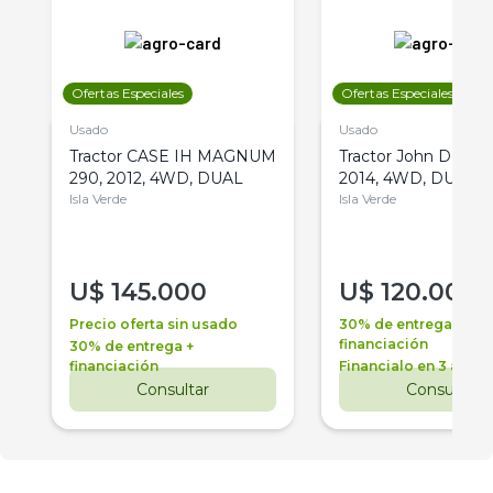
Ofertas Especiales
Ofertas Especiales
Usado
Usado
Tractor CASE IH MAGNUM
Tractor John Deere 
290, 2012, 4WD, DUAL
2014, 4WD, DUAL
Isla Verde
Isla Verde
U$
145.000
U$
120.000
Precio oferta sin usado
30% de entrega +
financiación
30% de entrega +
financiación
Financialo en 3 años
Consultar
Consultar