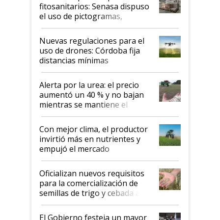
fitosanitarios: Senasa dispuso
el uso de pictogramas,
palabras de advertencia e
indicaciones
Nuevas regulaciones para el
uso de drones: Córdoba fija
distancias mínimas
Alerta por la urea: el precio
aumentó un 40 % y no bajan
mientras se mantiene el
conflicto en Medio Oriente
Con mejor clima, el productor
invirtió más en nutrientes y
empujó el mercado
Oficializan nuevos requisitos
para la comercialización de
semillas de trigo y cebada a
granel
El Gobierno festeja un mayor