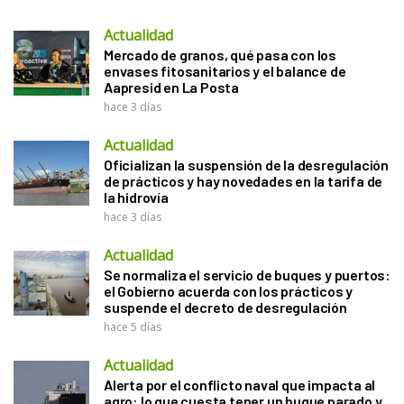
Actualidad
Mercado de granos, qué pasa con los
envases fitosanitarios y el balance de
Aapresid en La Posta
hace 3 días
Actualidad
Oficializan la suspensión de la desregulación
de prácticos y hay novedades en la tarifa de
la hidrovía
hace 3 días
Actualidad
Se normaliza el servicio de buques y puertos:
el Gobierno acuerda con los prácticos y
suspende el decreto de desregulación
hace 5 días
Actualidad
Alerta por el conflicto naval que impacta al
agro: lo que cuesta tener un buque parado y