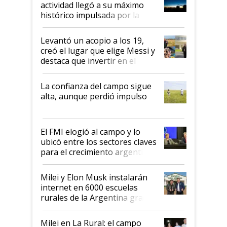
actividad llegó a su máximo
récord
histórico impulsada por la
cosecha y las exportaciones
Levantó un acopio a los 19,
creó el lugar que elige Messi y
destaca que invertir en el
kirchnerismo era como "darle
plata a un hijo para droga":
La confianza del campo sigue
Juan Félix Rossetti, el libertario
alta, aunque perdió impulso
que de una dura crisis salió
más fuerte y apuesta al cambio
de Milei
El FMI elogió al campo y lo
ubicó entre los sectores claves
para el crecimiento argentino
Milei y Elon Musk instalarán
internet en 6000 escuelas
rurales de la Argentina gracias
a un acuerdo con Starlink
Milei en La Rural: el campo