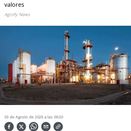
valores
Agrofy News
03
de
Agosto
de
2026
a las
09:20