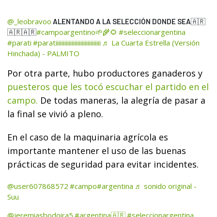
@_leobravoo
ALENTANDO A LA SELECCIÓN DONDE SEA🇦🇷
#campoargentino🌱🌾🌻
#seleccionargentina
🇦🇷🇦🇷
#parati
#paratiiiiiiiiiiiiiiiiiiiiiiiiiiiiiii
♬ La Cuarta Estrella (Versión
Hinchada) - PALMITO
Por otra parte, hubo productores ganaderos y
puesteros que les tocó escuchar el partido en el
campo.
De todas maneras, la alegría de pasar a
la final se vivió a pleno.
En el caso de la maquinaria agrícola es
importante mantener el uso de las buenas
prácticas de seguridad para evitar incidentes.
@user607868572
#campo
#argentina
♬ sonido original -
Suu
@jeremiasbodoira5
#argentina🇦🇷
#seleccionargentina