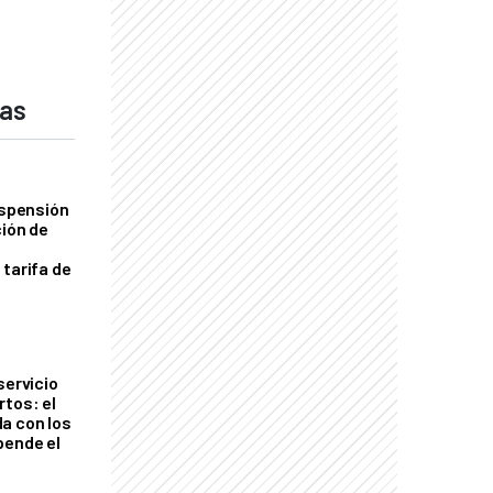
das
uspensión
ción de
 tarifa de
servicio
rtos: el
a con los
pende el