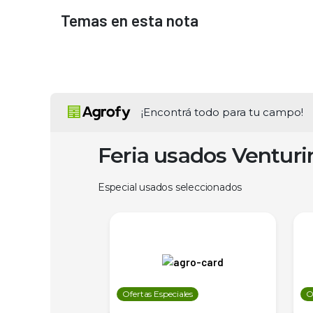
Temas en esta nota
¡Encontrá todo para tu campo!
Feria usados Ventur
Especial usados seleccionados
les
Ofertas Especiales
O