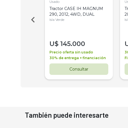
Usado
U
a Metalfor 7040,
Tractor CASE IH MAGNUM
T
Bot 32 Mts
290, 2012, 4WD, DUAL
2
Isla Verde
Is
000
U$
145.000
a + financiación
Precio oferta sin usado
3
 4 años
30% de entrega + financiación
F
nsultar
Consultar
También puede interesarte