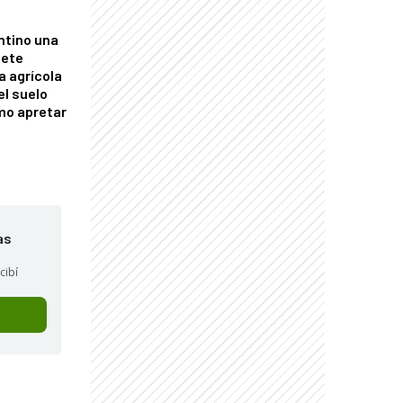
ntino una
mete
a agrícola
el suelo
mo apretar
as
cibí