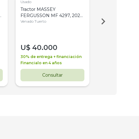
Usado
Usado
Tractor MASSEY
Tractor AGCO ALL
,
FERGUSSON MF 4297, 2020,
2003, 4WD, PA
4WD, PATON
Venado Tuerto
Venado Tuerto
U$
40.000
U$
30.000
30% de entrega + financiación
30% de entrega + 
Financialo en 4 años
Financialo en 3 a
Consultar
Consul