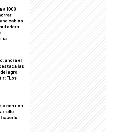
a a 1000
horrar
 una cabina
putadora:
o,
tina
o, ahora el
 destaca las
del agro
tir: "Los
"
oja con una
arrollo
 hacerlo