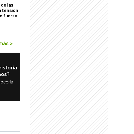
de las
n tensión
de fuerza
s
 más
>
istoria
nos?
ocerla