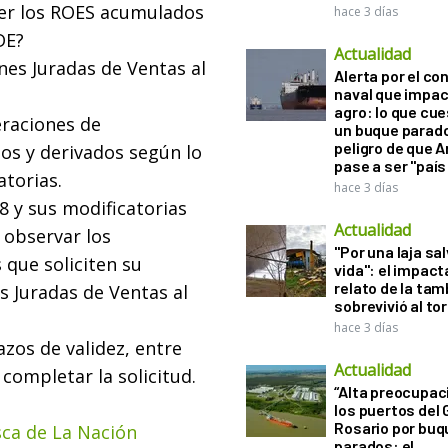
er los ROES acumulados
hace 3 días
DE?
Actualidad
nes Juradas de Ventas al
Alerta por el con
naval que impac
agro: lo que cu
eraciones de
un buque parado
peligro de que 
os y derivados según lo
pase a ser "país
atorias.
hace 3 días
 y sus modificatorias
Actualidad
 observar los
"Por una laja sa
 que soliciten su
vida": el impac
relato de la ta
s Juradas de Ventas al
sobrevivió al to
hace 3 días
zos de validez, entre
Actualidad
completar la solicitud.
“Alta preocupac
los puertos del 
Rosario por bu
sca de La Nación
parados: el