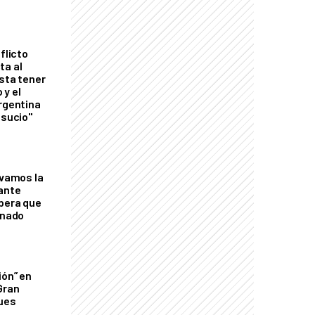
flicto
ta al
esta tener
 y el
Argentina
 sucio"
lvamos la
tante
mbera que
rnado
ión” en
Gran
ques