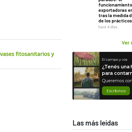
funcionamiento 
exportadoras e
tras la medida 
de los práctico
hace 4 días
Ver
ases fitosanitarios y
El campo y vos
¿Tenés una h
para contar
Queremos con
Escribinos
Las más leídas