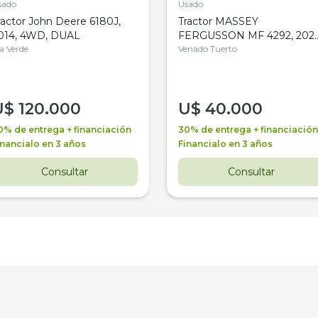
sado
Usado
ractor John Deere 6180J,
Tractor MASSEY
014, 4WD, DUAL
FERGUSSON MF 4292, 2020
la Verde
4WD, PATON
Venado Tuerto
U$
120.000
U$
40.000
0% de entrega + financiación
30% de entrega + financiación
inancialo en 3 años
Financialo en 3 años
Consultar
Consultar