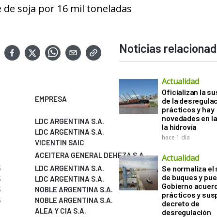
 de soja por 16 mil toneladas
Noticias relaciona
Actualidad
Oficializan la s
EMPRESA
de la desregula
prácticos y hay
novedades en la
LDC ARGENTINA S.A.
la hidrovía
LDC ARGENTINA S.A.
hace 1 día
VICENTIN SAIC
ACEITERA GENERAL DEHEZA S.A.
Actualidad
5
LDC ARGENTINA S.A.
Se normaliza el 
de buques y pue
5
LDC ARGENTINA S.A.
Gobierno acuerd
5
NOBLE ARGENTINA S.A.
prácticos y sus
5
NOBLE ARGENTINA S.A.
decreto de
ALEA Y CIA S.A.
desregulación