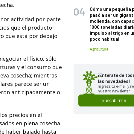
secha.
Cómo una pequeña 
pasó a ser un gigant
enor actividad por parte
molienda, con capac
ios que el productor
1000 toneladas diaria
impulso al trigo en 
ro que está por debajo
poco habitual
Agricultura
egociar el físico; sólo
rturas y el consumo que
nueva cosecha; mientras
¡Enterate de tod
las novedades!
lares parece ser un
Ingresá tu e-mail y re
eron anticipadamente o
nuestro newsletter
Suscribirme
 los precios en el
sados en plena cosecha.
 de haber bajado hasta