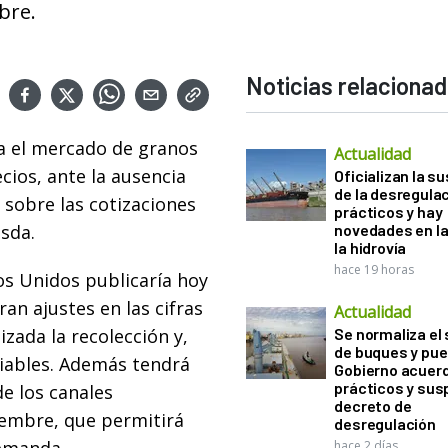
bre.
Noticias relaciona
a el mercado de granos
Actualidad
cios, ante la ausencia
Oficializan la s
de la desregula
 sobre las cotizaciones
prácticos y hay
sda.
novedades en la
la hidrovía
hace 19 horas
os Unidos publicaría hoy
n ajustes en las cifras
Actualidad
izada la recolección y,
Se normaliza el 
de buques y pue
iables. Además tendrá
Gobierno acuerd
prácticos y sus
de los canales
decreto de
iembre, que permitirá
desregulación
hace 2 días