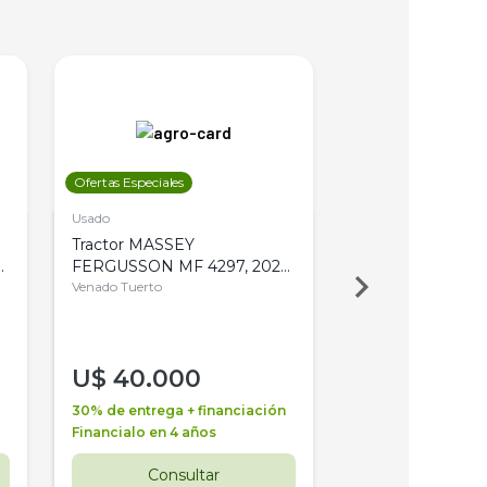
Ofertas Especiales
Ofertas Especiales
Usado
Usado
Tractor MASSEY
Tractor AGCO ALL
,
FERGUSSON MF 4297, 2020,
2003, 4WD, PA
4WD, PATON
Venado Tuerto
Venado Tuerto
U$
40.000
U$
30.000
30% de entrega + financiación
30% de entrega + 
Financialo en 4 años
Financialo en 3 a
Consultar
Consul