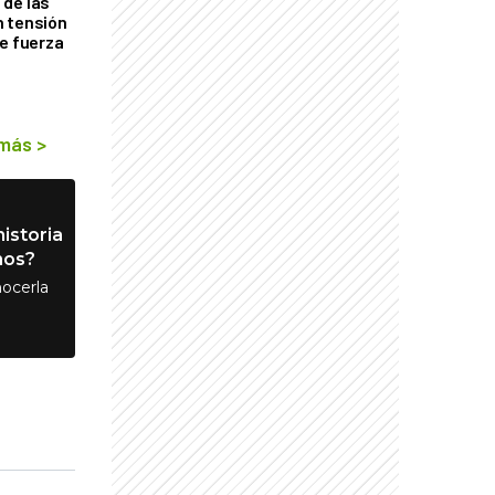
de las
n tensión
de fuerza
s
 más
>
istoria
nos?
ocerla