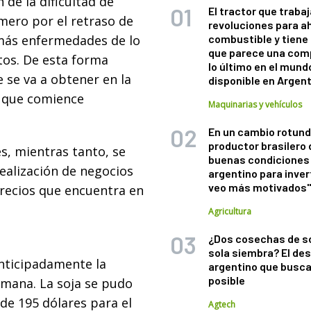
de la dificultad de
El tractor que trabaj
imero por el retraso de
revoluciones para a
 más enfermedades de lo
combustible y tiene
que parece una com
tos. De esta forma
lo último en el mund
se va a obtener en la
disponible en Argen
o que comience
Maquinarias y vehículos
En un cambio rotund
productor brasilero
es, mientras tanto, se
buenas condiciones 
ealización de negocios
argentino para inver
veo más motivados
precios que encuentra en
Agricultura
¿Dos cosechas de s
sola siembra? El des
anticipadamente la
argentino que busca
posible
emana. La soja se pudo
de 195 dólares para el
Agtech