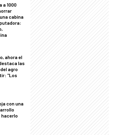
a a 1000
horrar
 una cabina
putadora:
o,
tina
o, ahora el
 destaca las
del agro
tir: "Los
"
oja con una
arrollo
 hacerlo