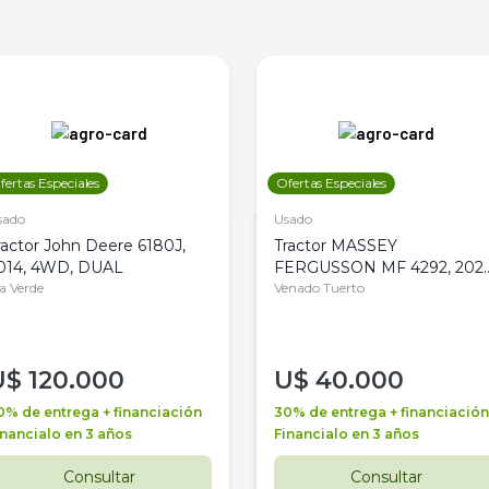
fertas Especiales
Ofertas Especiales
sado
Usado
ractor John Deere 6180J,
Tractor MASSEY
014, 4WD, DUAL
FERGUSSON MF 4292, 2020
la Verde
4WD, PATON
Venado Tuerto
U$
120.000
U$
40.000
0% de entrega + financiación
30% de entrega + financiación
inancialo en 3 años
Financialo en 3 años
Consultar
Consultar