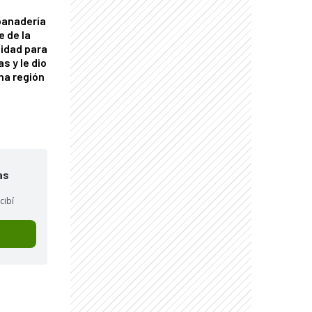
panadería
e de la
idad para
s y le dio
una región
as
cibí