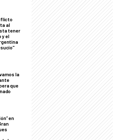
flicto
ta al
esta tener
 y el
Argentina
 sucio"
lvamos la
tante
mbera que
rnado
ión” en
Gran
ques