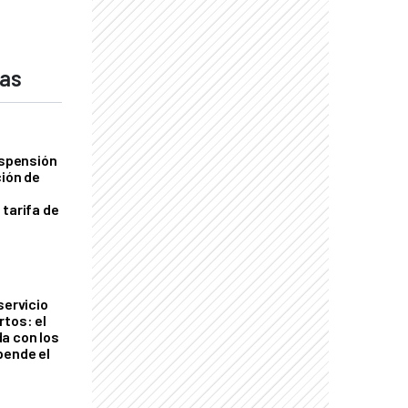
das
uspensión
ción de
 tarifa de
servicio
rtos: el
a con los
pende el