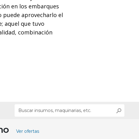
cción en los embarques
io puede aprovecharlo el
; aquel que tuvo
alidad, combinación
ino
Ver ofertas