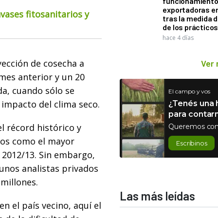
funcionamiento 
exportadoras e
ases fitosanitarios y
tras la medida 
de los práctico
hace 4 días
yección de cosecha a
Ver
mes anterior y un 20
da, cuando sólo se
El campo y vos
 impacto del clima seco.
¿Tenés una h
para contar
l récord histórico y
Queremos con
dos como el mayor
Escribinos
 2012/13. Sin embargo,
lgunos analistas privados
millones.
Las más leídas
n el país vecino, aquí el