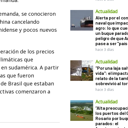
demanda.
Actualidad
demanda, se conocieron
Alerta por el con
China cancelando
naval que impac
agro: lo que cu
nidense y pocos nuevos
un buque parado
peligro de que 
pase a ser "país
hace 3 días
eración de los precios
climáticas que
Actualidad
 en sudamérica. A partir
"Por una laja sa
vida": el impac
ias que fueron
relato de la ta
de Brasil que estaban
sobrevivió al to
hace 3 días
uctivas comenzaron a
Actualidad
“Alta preocupac
los puertos del 
Rosario por bu
parados: el