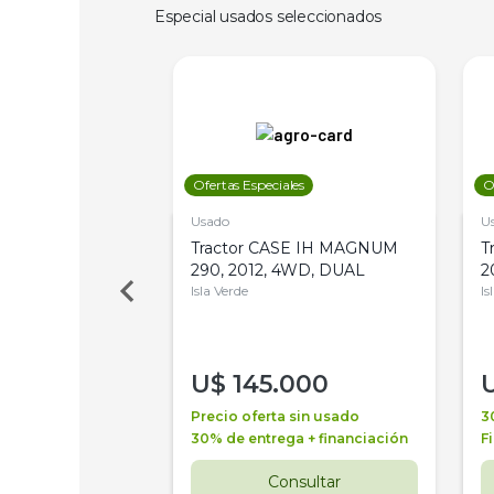
Especial usados seleccionados
les
Ofertas Especiales
O
Usado
U
a Metalfor 7040,
Tractor CASE IH MAGNUM
T
Bot 32 Mts
290, 2012, 4WD, DUAL
2
Isla Verde
Is
000
U$
145.000
a + financiación
Precio oferta sin usado
3
 4 años
30% de entrega + financiación
F
nsultar
Consultar