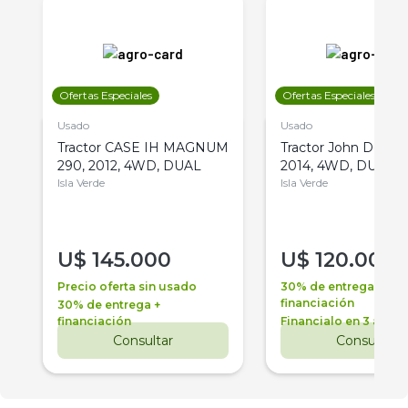
Ofertas Especiales
Ofertas Especiales
Usado
Usado
Tractor CASE IH MAGNUM
Tractor John Deere 
290, 2012, 4WD, DUAL
2014, 4WD, DUAL
Isla Verde
Isla Verde
U$
145.000
U$
120.000
Precio oferta sin usado
30% de entrega +
financiación
30% de entrega +
financiación
Financialo en 3 años
Consultar
Consultar