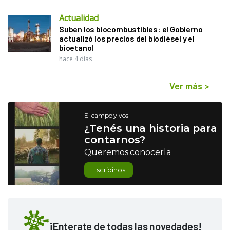
Actualidad
Suben los biocombustibles: el Gobierno
actualizó los precios del biodiésel y el
bioetanol
hace 4 días
Ver más
>
El campo y vos
¿Tenés una historia para
contarnos?
Queremos conocerla
Escribinos
¡Enterate de todas las novedades!