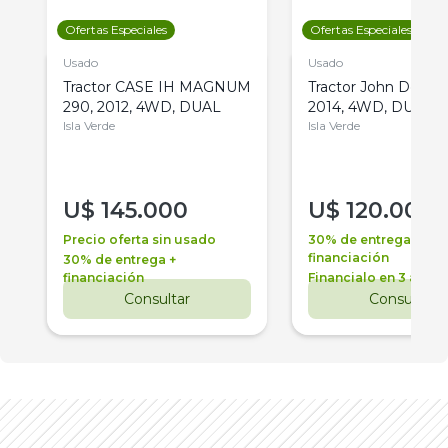
Ofertas Especiales
Ofertas Especiales
Usado
Usado
Tractor CASE IH MAGNUM
Tractor John Deere 
290, 2012, 4WD, DUAL
2014, 4WD, DUAL
Isla Verde
Isla Verde
U$
145.000
U$
120.000
Precio oferta sin usado
30% de entrega +
financiación
30% de entrega +
financiación
Financialo en 3 años
Consultar
Consultar