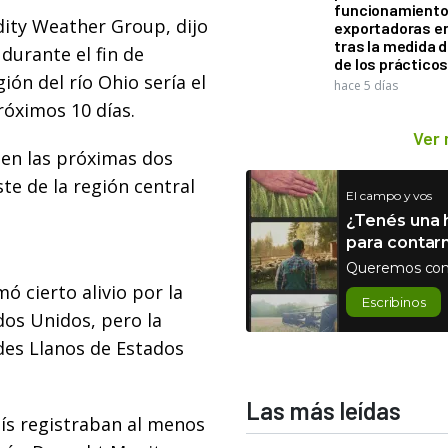
funcionamiento 
ity Weather Group, dijo
exportadoras e
tras la medida 
durante el fin de
de los práctico
ón del río Ohio sería el
hace 5 días
próximos 10 días.
Ver
 en las próximas dos
te de la región central
El campo y vos
¿Tenés una h
para contar
Queremos con
 cierto alivio por la
Escribinos
dos Unidos, pero la
des Llanos de Estados
Las más leídas
aís registraban al menos