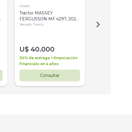
Usado
Usado
Tractor MASSEY
Tractor AGCO ALL
,
FERGUSSON MF 4297, 2020,
2003, 4WD, PA
4WD, PATON
Venado Tuerto
Venado Tuerto
U$
40.000
U$
30.000
30% de entrega + financiación
30% de entrega + 
Financialo en 4 años
Financialo en 3 a
Consultar
Consul