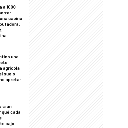
a a 1000
horrar
 una cabina
putadora:
o,
tina
ntino una
mete
a agrícola
el suelo
mo apretar
ara un
r qué cada
s
nte bajo