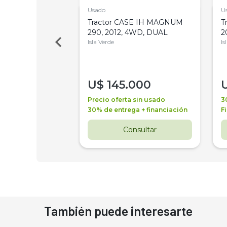
Usado
U
a Metalfor 7040,
Tractor CASE IH MAGNUM
T
Bot 32 Mts
290, 2012, 4WD, DUAL
2
Isla Verde
Is
000
U$
145.000
a + financiación
Precio oferta sin usado
3
 4 años
30% de entrega + financiación
F
nsultar
Consultar
También puede interesarte