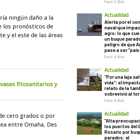
hace 3 días
Actualidad
ría ningún daño a la
Alerta por el con
e los pronósticos de
naval que impac
agro: lo que cu
e y el este de las áreas
un buque parado
peligro de que 
pase a ser "país
hace 4 días
Actualidad
"Por una laja sa
vida": el impac
ases fitosanitarios y
relato de la ta
sobrevivió al to
hace 4 días
Actualidad
de cero grados o por
“Alta preocupac
ínea entre Omaha, Des
los puertos del 
Rosario por bu
parados: el