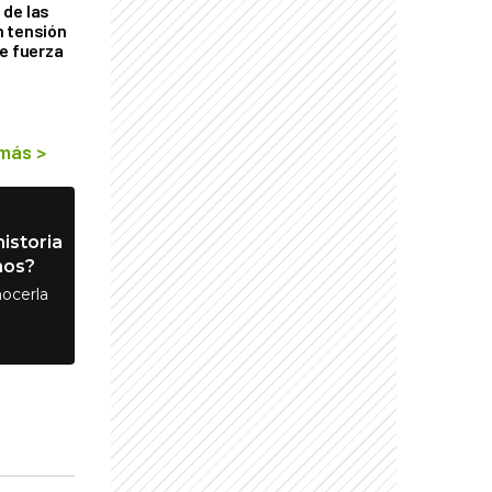
de las
n tensión
de fuerza
s
 más
>
istoria
nos?
ocerla