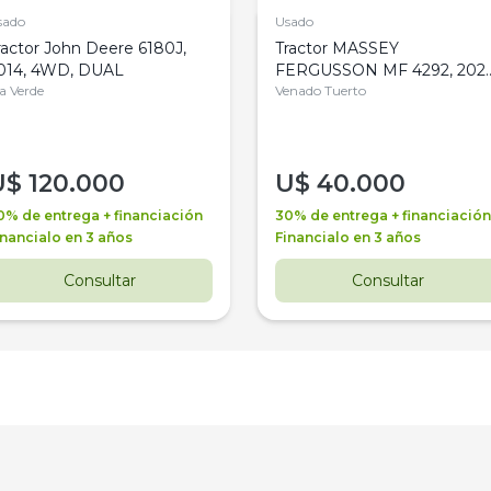
sado
Usado
ractor John Deere 6180J,
Tractor MASSEY
014, 4WD, DUAL
FERGUSSON MF 4292, 2020
la Verde
4WD, PATON
Venado Tuerto
U$
120.000
U$
40.000
0% de entrega + financiación
30% de entrega + financiación
inancialo en 3 años
Financialo en 3 años
Consultar
Consultar