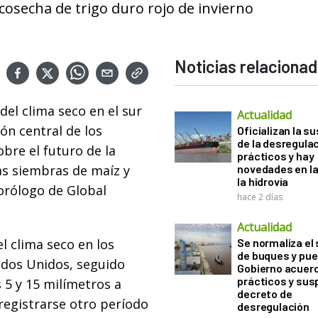
cosecha de trigo duro rojo de invierno
Noticias relaciona
del clima seco en el sur
Actualidad
ión central de los
Oficializan la s
de la desregula
bre el futuro de la
prácticos y hay
las siembras de maíz y
novedades en la
la hidrovía
eorólogo de Global
hace 2 días
Actualidad
l clima seco en los
Se normaliza el 
de buques y pue
ados Unidos, seguido
Gobierno acuerd
prácticos y sus
 5 y 15 milímetros a
decreto de
registrarse otro período
desregulación