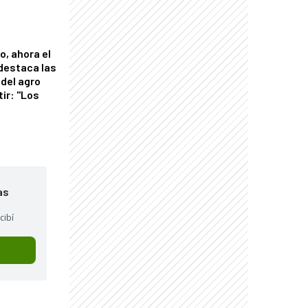
o, ahora el
 destaca las
del agro
tir: "Los
"
as
cibí