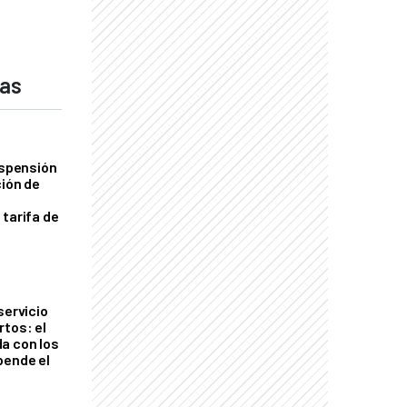
das
uspensión
ción de
 tarifa de
servicio
rtos: el
a con los
pende el