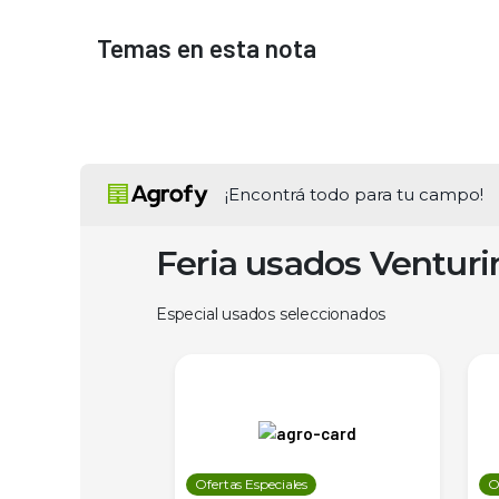
Temas en esta nota
¡Encontrá todo para tu campo!
Feria usados Ventur
Especial usados seleccionados
les
Ofertas Especiales
O