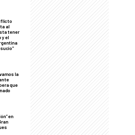
flicto
ta al
esta tener
 y el
Argentina
 sucio"
lvamos la
tante
mbera que
rnado
ión” en
Gran
ques