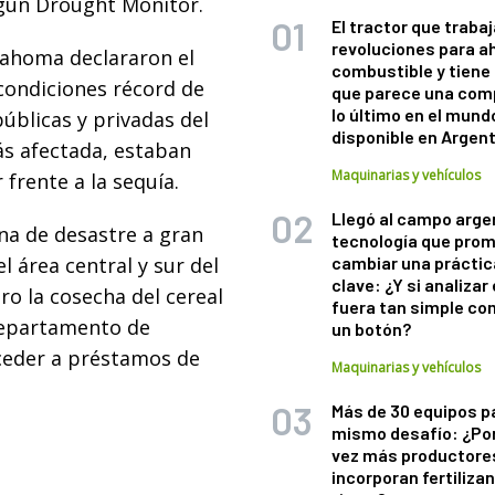
egún Drought Monitor.
El tractor que trabaj
revoluciones para a
lahoma declararon el
combustible y tiene
condiciones récord de
que parece una com
lo último en el mund
úblicas y privadas del
disponible en Argen
ás afectada, estaban
Maquinarias y vehículos
frente a la sequía.
Llegó al campo arge
na de desastre a gran
tecnología que pro
l área central y sur del
cambiar una práctic
clave: ¿Y si analizar 
ro la cosecha del cereal
fuera tan simple co
Departamento de
un botón?
cceder a préstamos de
Maquinarias y vehículos
Más de 30 equipos p
mismo desafío: ¿Po
vez más productore
incorporan fertiliza