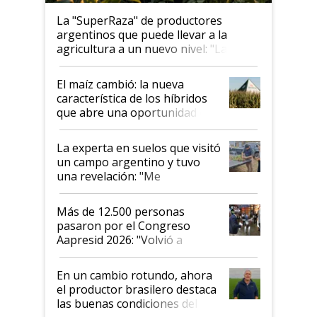
La "SuperRaza" de productores
argentinos que puede llevar a la
agricultura a un nuevo nivel: "Las
posibilidades de crecimiento son
infinitas"
El maíz cambió: la nueva
característica de los híbridos
que abre una oportunidad en
el lote
La experta en suelos que visitó
un campo argentino y tuvo
una revelación: "Me
impresionó mucho"
Más de 12.500 personas
pasaron por el Congreso
Aapresid 2026: "Volvió a
demostrar que hablar del
suelo es hablar de todo el
En un cambio rotundo, ahora
sistema productivo"
el productor brasilero destaca
las buenas condiciones del