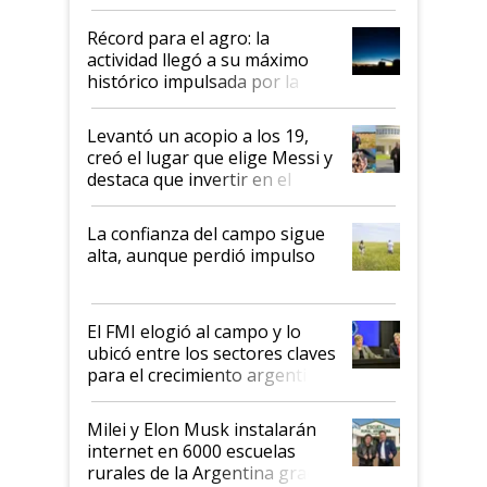
el agro aportó casi seis de cada
diez dólares y sostuvo el
Récord para el agro: la
liderazgo en un semestre
actividad llegó a su máximo
récord
histórico impulsada por la
cosecha y las exportaciones
Levantó un acopio a los 19,
creó el lugar que elige Messi y
destaca que invertir en el
kirchnerismo era como "darle
plata a un hijo para droga":
La confianza del campo sigue
Juan Félix Rossetti, el libertario
alta, aunque perdió impulso
que de una dura crisis salió
más fuerte y apuesta al cambio
de Milei
El FMI elogió al campo y lo
ubicó entre los sectores claves
para el crecimiento argentino
Milei y Elon Musk instalarán
internet en 6000 escuelas
rurales de la Argentina gracias