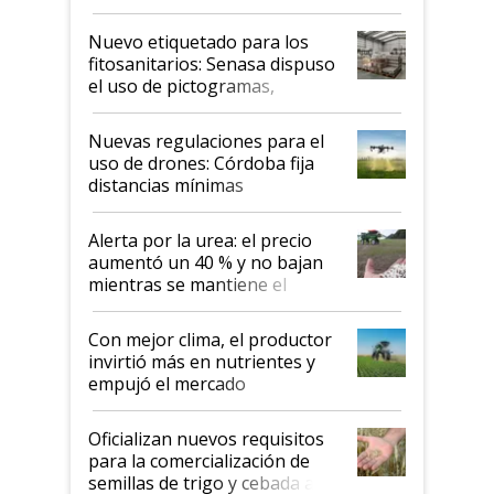
productividad en la campaña
fina
Nuevo etiquetado para los
fitosanitarios: Senasa dispuso
el uso de pictogramas,
palabras de advertencia e
indicaciones
Nuevas regulaciones para el
uso de drones: Córdoba fija
distancias mínimas
Alerta por la urea: el precio
aumentó un 40 % y no bajan
mientras se mantiene el
conflicto en Medio Oriente
Con mejor clima, el productor
invirtió más en nutrientes y
empujó el mercado
Oficializan nuevos requisitos
para la comercialización de
semillas de trigo y cebada a