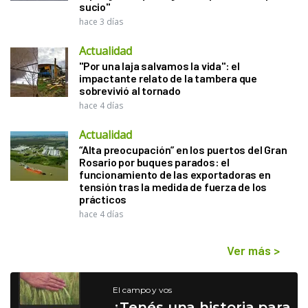
sucio"
hace 3 días
Actualidad
"Por una laja salvamos la vida": el
impactante relato de la tambera que
sobrevivió al tornado
hace 4 días
Actualidad
“Alta preocupación” en los puertos del Gran
Rosario por buques parados: el
funcionamiento de las exportadoras en
tensión tras la medida de fuerza de los
prácticos
hace 4 días
Ver más
>
El campo y vos
¿Tenés una historia para