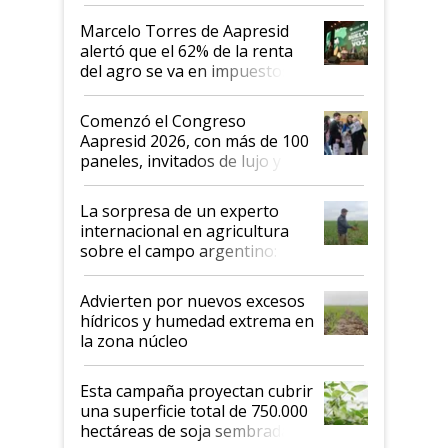
agro argentino para invertir:
"Los veo más motivados"
Marcelo Torres de Aapresid
alertó que el 62% de la renta
del agro se va en impuestos:
"No es bueno que en
Argentina se sigan discutiendo
Comenzó el Congreso
las mismas cosas de hace 50
Aapresid 2026, con más de 100
años"
paneles, invitados de lujo y
todas las tendencias
La sorpresa de un experto
internacional en agricultura
sobre el campo argentino:
"Estoy muy impresionado"
Advierten por nuevos excesos
hídricos y humedad extrema en
la zona núcleo
Esta campaña proyectan cubrir
una superficie total de 750.000
hectáreas de soja sembradas