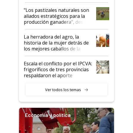
ganadera uruguaya sobre las
oportunidades que se abren
"Los pastizales naturales son
para el agro en Argentina, con
aliados estratégicos para la
foco en la carne
producción ganadera", destaca
la iniciativa que ya reúne a 46
establecimientos en Argentina
La herradora del agro, la
historia de la mujer detrás de
los mejores caballos de la
Argentina y los mitos que
todavía hacen sufrir a estos
Escala el conflicto por el IPCVA:
animales: "Mientras me
frigoríficos de tres provincias
descalificaban, yo seguí
respaldaron el aporte
haciendo currículum"
obligatorio
Ver todos los temas
Economía y política