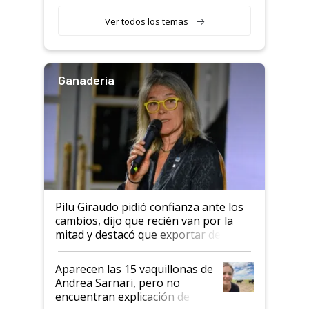
con una nueva generación de
variedades que marcan un
Ver todos los temas
salto tecnológico en genética y
rendimiento
Ganadería
Pilu Giraudo pidió confianza ante los
cambios, dijo que recién van por la
mitad y destacó que exportar dejó de
ser "para unos pocos": "Tenemos un
mandato muy claro del gobierno
Aparecen las 15 vaquillonas de
nacional"
Andrea Sarnari, pero no
encuentran explicación de