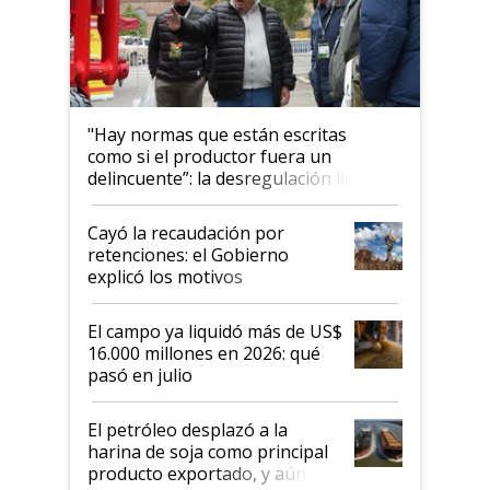
"Hay normas que están escritas
como si el productor fuera un
delincuente”: la desregulación llegó
al Congreso Aapresid y hasta se
habló del financiamiento al IPCVA
Cayó la recaudación por
retenciones: el Gobierno
explicó los motivos
El campo ya liquidó más de US$
16.000 millones en 2026: qué
pasó en julio
El petróleo desplazó a la
harina de soja como principal
producto exportado, y aún así