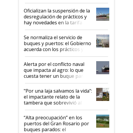
Oficializan la suspensión de la
desregulación de prácticos y
hay novedades en la tarifa de
la hidrovía
Se normaliza el servicio de
buques y puertos: el Gobierno
acuerda con los prácticos y
suspende el decreto de
desregulación
Alerta por el conflicto naval
que impacta al agro: lo que
cuesta tener un buque parado
y el peligro de que Argentina
pase a ser "país sucio"
"Por una laja salvamos la vida":
el impactante relato de la
tambera que sobrevivió al
tornado
“Alta preocupación” en los
puertos del Gran Rosario por
buques parados: el