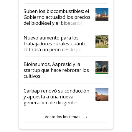
funcionamiento de las
exportadoras en tensión tras
Suben los biocombustibles: el
la medida de fuerza de los
Gobierno actualizó los precios
prácticos
del biodiésel y el bioetanol
Nuevo aumento para los
trabajadores rurales: cuánto
cobrará un peón desde julio
Bioinsumos, Aapresid y la
startup que hace rebrotar los
cultivos
Carbap renovó su conducción
y apuesta a una nueva
generación de dirigentes
rurales
Ver todos los temas