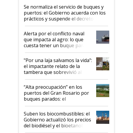
Se normaliza el servicio de buques y
puertos: el Gobierno acuerda con los
prácticos y suspende el decreto de
desregulación
Alerta por el conflicto naval
que impacta al agro: lo que
cuesta tener un buque parado
y el peligro de que Argentina
pase a ser "país sucio"
"Por una laja salvamos la vida":
el impactante relato de la
tambera que sobrevivió al
tornado
“Alta preocupación” en los
puertos del Gran Rosario por
buques parados: el
funcionamiento de las
exportadoras en tensión tras
Suben los biocombustibles: el
la medida de fuerza de los
Gobierno actualizó los precios
prácticos
del biodiésel y el bioetanol