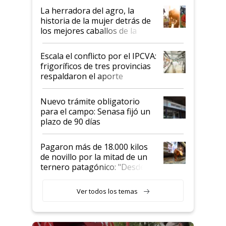
establecimientos en Argentina
La herradora del agro, la
historia de la mujer detrás de
los mejores caballos de la
Argentina y los mitos que
todavía hacen sufrir a estos
Escala el conflicto por el IPCVA:
animales: "Mientras me
frigoríficos de tres provincias
descalificaban, yo seguí
respaldaron el aporte
haciendo currículum"
obligatorio
Nuevo trámite obligatorio
para el campo: Senasa fijó un
plazo de 90 días
Pagaron más de 18.000 kilos
de novillo por la mitad de un
ternero patagónico: "Desde
que bajó del camión empezó a
llamar la atención"
Ver todos los temas