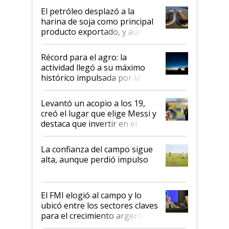
El petróleo desplazó a la
harina de soja como principal
producto exportado, y aún así
el agro aportó casi seis de cada
diez dólares y sostuvo el
Récord para el agro: la
liderazgo en un semestre
actividad llegó a su máximo
récord
histórico impulsada por la
cosecha y las exportaciones
Levantó un acopio a los 19,
creó el lugar que elige Messi y
destaca que invertir en el
kirchnerismo era como "darle
plata a un hijo para droga":
La confianza del campo sigue
Juan Félix Rossetti, el libertario
alta, aunque perdió impulso
que de una dura crisis salió
más fuerte y apuesta al cambio
de Milei
El FMI elogió al campo y lo
ubicó entre los sectores claves
para el crecimiento argentino