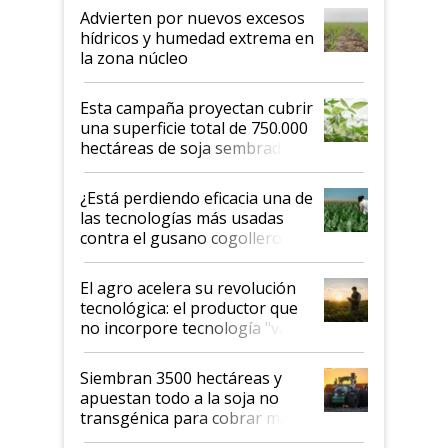
Advierten por nuevos excesos
hídricos y humedad extrema en
la zona núcleo
Esta campaña proyectan cubrir
una superficie total de 750.000
hectáreas de soja sembradas
con una nueva generación de
variedades que marcan un
¿Está perdiendo eficacia una de
salto tecnológico en genética y
las tecnologías más usadas
rendimiento
contra el gusano cogollero? El
desafío de una tecnología clave
El agro acelera su revolución
tecnológica: el productor que
no incorpore tecnología "va a
perder el tren"
Siembran 3500 hectáreas y
apuestan todo a la soja no
transgénica para cobrar más
por tonelada: compraron un