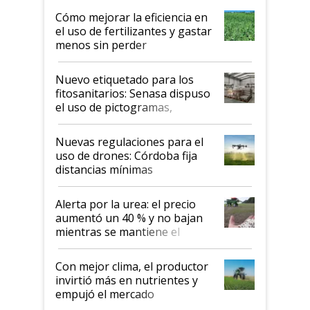
Cómo mejorar la eficiencia en
el uso de fertilizantes y gastar
menos sin perder
productividad en la campaña
fina
Nuevo etiquetado para los
fitosanitarios: Senasa dispuso
el uso de pictogramas,
palabras de advertencia e
indicaciones
Nuevas regulaciones para el
uso de drones: Córdoba fija
distancias mínimas
Alerta por la urea: el precio
aumentó un 40 % y no bajan
mientras se mantiene el
conflicto en Medio Oriente
Con mejor clima, el productor
invirtió más en nutrientes y
empujó el mercado