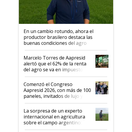
En un cambio rotundo, ahora el
productor brasilero destaca las
buenas condiciones del agro
argentino para invertir: "Los veo
más motivados"
Marcelo Torres de Aapresid
alertó que el 62% de la renta
del agro se va en impuestos:
"No es bueno que en
Argentina se sigan discutiendo
Comenzó el Congreso
las mismas cosas de hace 50
Aapresid 2026, con más de 100
años"
paneles, invitados de lujo y
todas las tendencias
La sorpresa de un experto
internacional en agricultura
sobre el campo argentino:
"Estoy muy impresionado"