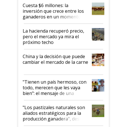
Cuesta $6 millones: la
inversión que crece entre los
ganaderos en un momento
histórico para la actividad
La hacienda recuperó precio,
pero el mercado ya mira el
próximo techo
China y la decisión que puede
cambiar el mercado de la carne
"Tienen un país hermoso, con
todo, merecen que les vaya
bien": el mensaje de una
ganadera uruguaya sobre las
oportunidades que se abren
"Los pastizales naturales son
para el agro en Argentina, con
aliados estratégicos para la
foco en la carne
producción ganadera", destaca
la iniciativa que ya reúne a 46