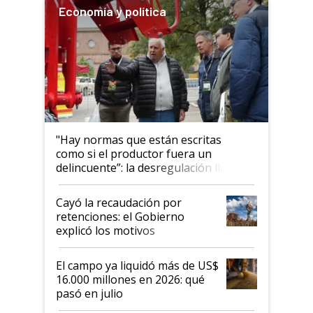
Economía y política
"Hay normas que están escritas
como si el productor fuera un
delincuente”: la desregulación llegó
al Congreso Aapresid y hasta se
habló del financiamiento al IPCVA
Cayó la recaudación por
retenciones: el Gobierno
explicó los motivos
El campo ya liquidó más de US$
16.000 millones en 2026: qué
pasó en julio