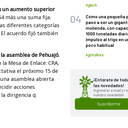
Agtech
on un aumento superior
64 más una suma fija.
Cómo una pequeña 
pasó a ser un gigant
as diferentes categorías
molienda, con capac
. El acuerdo fijó también
1000 toneladas diaria
impulso al trigo en 
poco habitual
 la asamblea de Pehuajó.
Agricultura
 la Mesa de Enlace: CRA,
tativa el próximo 15 de
a una asamblea abierta
¡Enterate de tod
las novedades!
ecidir acciones
Ingresá tu e-mail y re
la dirigencia q
nuestro newsletter
Suscribirme