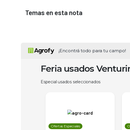
Temas en esta nota
¡Encontrá todo para tu campo!
Feria usados Ventur
Especial usados seleccionados
les
Ofertas Especiales
O