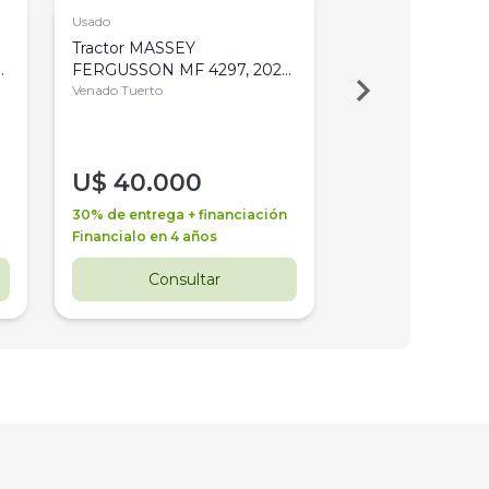
Usado
Usado
Tractor MASSEY
Tractor AGCO ALL
,
FERGUSSON MF 4297, 2020,
2003, 4WD, PA
4WD, PATON
Venado Tuerto
Venado Tuerto
U$
40.000
U$
30.000
30% de entrega + financiación
30% de entrega + 
Financialo en 4 años
Financialo en 3 a
Consultar
Consul