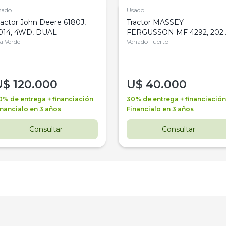
sado
Usado
ractor John Deere 6180J,
Tractor MASSEY
014, 4WD, DUAL
FERGUSSON MF 4292, 2020
la Verde
4WD, PATON
Venado Tuerto
U$
120.000
U$
40.000
0% de entrega + financiación
30% de entrega + financiación
inancialo en 3 años
Financialo en 3 años
Consultar
Consultar