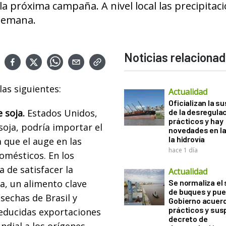
 próxima campaña. A nivel local las precipitac
 semana.
Noticias relaciona
las siguientes:
Actualidad
Oficializan la s
 soja.
Estados Unidos,
de la desregula
prácticos y hay
soja, podría importar el
novedades en la
la hidrovía
que el auge en las
hace 1 día
omésticos. En los
 de satisfacer la
Actualidad
a, un alimento clave
Se normaliza el 
de buques y pue
sechas de Brasil y
Gobierno acuerd
prácticos y sus
reducidas exportaciones
decreto de