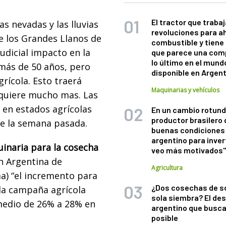
El tractor que trabaj
as nevadas y las lluvias
revoluciones para a
e los Grandes Llanos de
combustible y tiene
udicial impacto en la
que parece una com
lo último en el mund
 más de 50 años, pero
disponible en Argen
rícola. Esto traerá
Maquinarias y vehículos
requiere mucho mas. Las
 en estados agrícolas
En un cambio rotund
productor brasilero
nte la semana pasada.
buenas condiciones 
argentino para inver
inaria para la cosecha
veo más motivados
n Argentina de
Agricultura
a) “el incremento para
¿Dos cosechas de s
 la campaña agrícola
sola siembra? El des
edio de 26% a 28% en
argentino que busca
posible