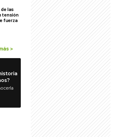
de las
n tensión
de fuerza
s
 más
>
istoria
nos?
ocerla