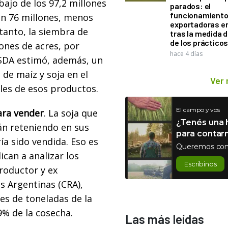
bajo de los 97,2 millones
parados: el
funcionamiento 
 en 76 millones, menos
exportadoras e
 tanto, la siembra de
tras la medida 
de los práctico
lones de acres, por
hace 4 días
USDA estimó, además, un
de maíz y soja en el
Ver
les de esos productos.
El campo y vos
ara vender
. La soja que
¿Tenés una h
án reteniendo en sus
para contar
a sido vendida. Eso es
Queremos con
ican a analizar los
Escribinos
roductor y ex
s Argentinas (CRA),
es de toneladas de la
9% de la cosecha.
Las más leídas