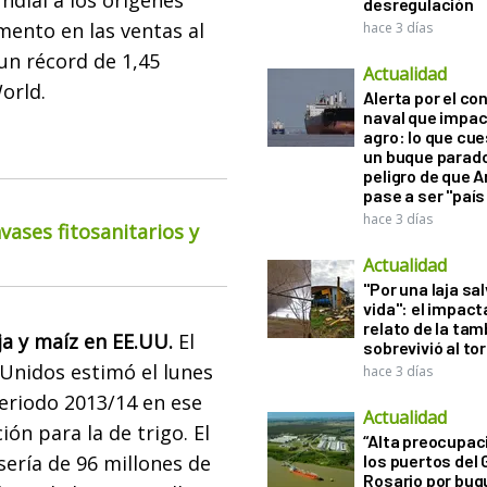
dial a los orígenes
desregulación
mento en las ventas al
hace 3 días
 un récord de 1,45
Actualidad
orld.
Alerta por el con
naval que impac
agro: lo que cu
un buque parado
peligro de que 
pase a ser "país
hace 3 días
ases fitosanitarios y
Actualidad
"Por una laja sa
vida": el impac
relato de la ta
a y maíz en EE.UU.
El
sobrevivió al to
Unidos estimó el lunes
hace 3 días
eriodo 2013/14 en ese
Actualidad
ón para la de trigo. El
“Alta preocupac
ería de 96 millones de
los puertos del 
Rosario por bu