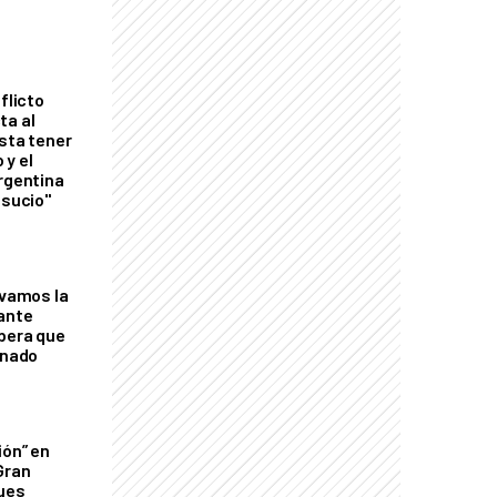
flicto
ta al
esta tener
 y el
Argentina
 sucio"
lvamos la
tante
mbera que
rnado
ión” en
Gran
ques