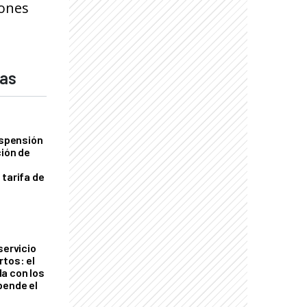
iones
das
uspensión
ción de
 tarifa de
servicio
rtos: el
a con los
pende el