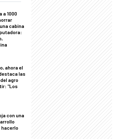
a a 1000
horrar
 una cabina
putadora:
o,
tina
o, ahora el
 destaca las
del agro
tir: "Los
"
oja con una
arrollo
 hacerlo