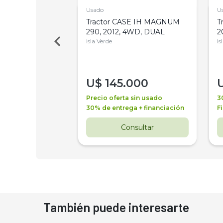
Usado
U
a Metalfor 7040,
Tractor CASE IH MAGNUM
T
Bot 32 Mts
290, 2012, 4WD, DUAL
2
Isla Verde
Is
000
U$
145.000
a + financiación
Precio oferta sin usado
3
 4 años
30% de entrega + financiación
F
nsultar
Consultar
También puede interesarte