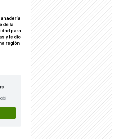
panadería
e de la
idad para
s y le dio
una región
as
cibí