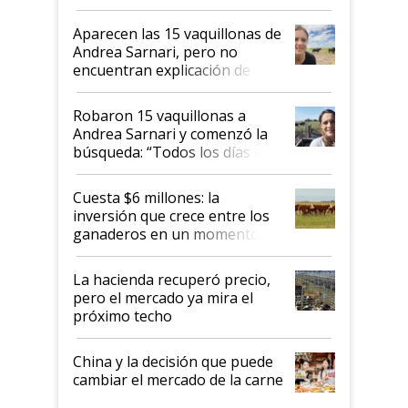
ser "para unos pocos": "Tenemos un
mandato muy claro del gobierno
Aparecen las 15 vaquillonas de
nacional"
Andrea Sarnari, pero no
encuentran explicación de
cómo llegaron allí
Robaron 15 vaquillonas a
Andrea Sarnari y comenzó la
búsqueda: “Todos los días le
toca a algún productor”
Cuesta $6 millones: la
inversión que crece entre los
ganaderos en un momento
histórico para la actividad
La hacienda recuperó precio,
pero el mercado ya mira el
próximo techo
China y la decisión que puede
cambiar el mercado de la carne