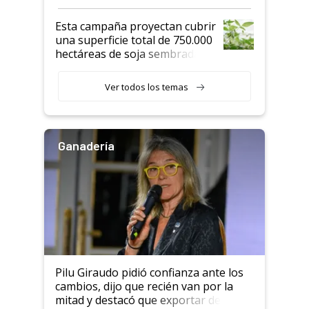
Esta campaña proyectan cubrir
una superficie total de 750.000
hectáreas de soja sembradas
con una nueva generación de
variedades que marcan un
Ver todos los temas
salto tecnológico en genética y
rendimiento
Ganadería
Pilu Giraudo pidió confianza ante los
cambios, dijo que recién van por la
mitad y destacó que exportar dejó de