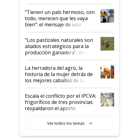
"Tienen un país hermoso, con
todo, merecen que les vaya
bien": el mensaje de una
ganadera uruguaya sobre las
oportunidades que se abren
"Los pastizales naturales son
para el agro en Argentina, con
aliados estratégicos para la
foco en la carne
producción ganadera", destaca
la iniciativa que ya reúne a 46
establecimientos en Argentina
La herradora del agro, la
historia de la mujer detrás de
los mejores caballos de la
Argentina y los mitos que
todavía hacen sufrir a estos
Escala el conflicto por el IPCVA:
animales: "Mientras me
frigoríficos de tres provincias
descalificaban, yo seguí
respaldaron el aporte
haciendo currículum"
obligatorio
Ver todos los temas