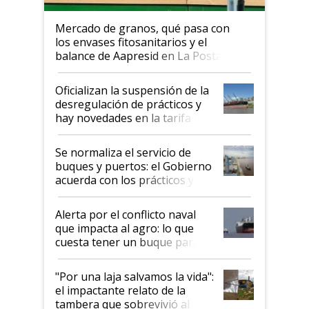
Mercado de granos, qué pasa con
los envases fitosanitarios y el
balance de Aapresid en La Posta
Oficializan la suspensión de la
desregulación de prácticos y
hay novedades en la tarifa de
la hidrovía
Se normaliza el servicio de
buques y puertos: el Gobierno
acuerda con los prácticos y
suspende el decreto de
desregulación
Alerta por el conflicto naval
que impacta al agro: lo que
cuesta tener un buque parado
y el peligro de que Argentina
pase a ser "país sucio"
"Por una laja salvamos la vida":
el impactante relato de la
tambera que sobrevivió al