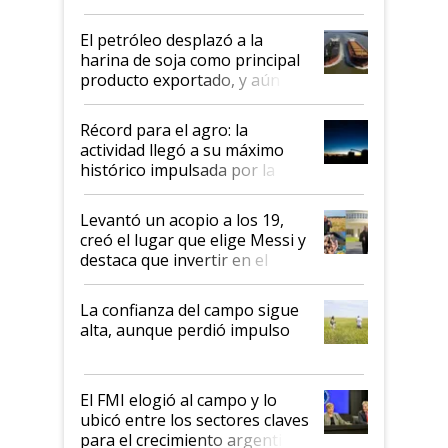
El petróleo desplazó a la
harina de soja como principal
producto exportado, y aún así
el agro aportó casi seis de cada
diez dólares y sostuvo el
Récord para el agro: la
liderazgo en un semestre
actividad llegó a su máximo
récord
histórico impulsada por la
cosecha y las exportaciones
Levantó un acopio a los 19,
creó el lugar que elige Messi y
destaca que invertir en el
kirchnerismo era como "darle
plata a un hijo para droga":
La confianza del campo sigue
Juan Félix Rossetti, el libertario
alta, aunque perdió impulso
que de una dura crisis salió
más fuerte y apuesta al cambio
de Milei
El FMI elogió al campo y lo
ubicó entre los sectores claves
para el crecimiento argentino