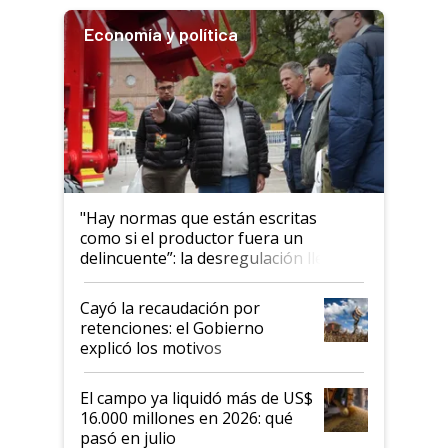
Economía y política
"Hay normas que están escritas
como si el productor fuera un
delincuente”: la desregulación llegó
al Congreso Aapresid y hasta se
habló del financiamiento al IPCVA
Cayó la recaudación por
retenciones: el Gobierno
explicó los motivos
El campo ya liquidó más de US$
16.000 millones en 2026: qué
pasó en julio