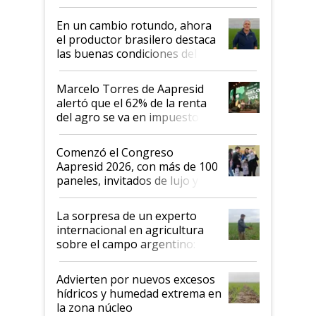
demostrar que hablar del
suelo es hablar de todo el
En un cambio rotundo, ahora
sistema productivo"
el productor brasilero destaca
las buenas condiciones del
agro argentino para invertir:
"Los veo más motivados"
Marcelo Torres de Aapresid
alertó que el 62% de la renta
del agro se va en impuestos:
"No es bueno que en
Argentina se sigan discutiendo
Comenzó el Congreso
las mismas cosas de hace 50
Aapresid 2026, con más de 100
años"
paneles, invitados de lujo y
todas las tendencias
La sorpresa de un experto
internacional en agricultura
sobre el campo argentino:
"Estoy muy impresionado"
Advierten por nuevos excesos
hídricos y humedad extrema en
la zona núcleo