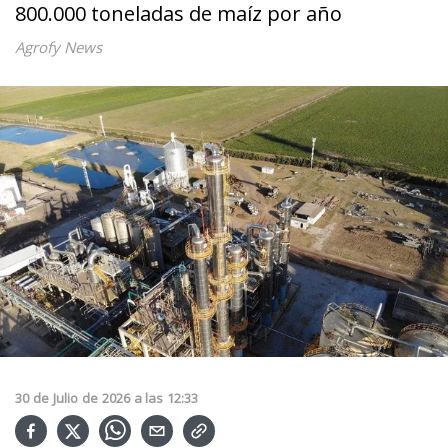
800.000 toneladas de maíz por año
Agrofy News
30
de
Julio
de
2026
a las
12:33