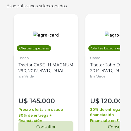
Especial usados seleccionados
Ofertas Especiales
Ofertas Especiales
Usado
Usado
Tractor CASE IH MAGNUM
Tractor John Deere 
290, 2012, 4WD, DUAL
2014, 4WD, DUAL
Isla Verde
Isla Verde
U$
145.000
U$
120.000
Precio oferta sin usado
30% de entrega +
financiación
30% de entrega +
financiación
Financialo en 3 años
Consultar
Consultar