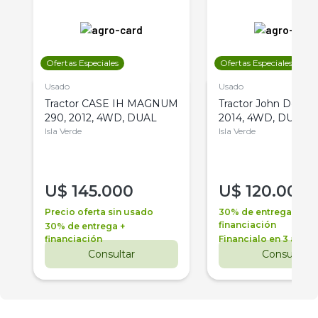
Ofertas Especiales
Ofertas Especiales
Usado
Usado
Tractor CASE IH MAGNUM
Tractor John Deere 
290, 2012, 4WD, DUAL
2014, 4WD, DUAL
Isla Verde
Isla Verde
U$
145.000
U$
120.000
Precio oferta sin usado
30% de entrega +
financiación
30% de entrega +
financiación
Financialo en 3 años
Consultar
Consultar