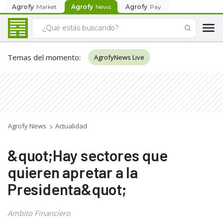
Agrofy
Market
Agrofy
News
Agrofy
Pay
Temas del momento
:
AgrofyNews Live
Agrofy News
Actualidad
&quot;Hay sectores que
quieren apretar a la
Presidenta&quot;
Ambito Financiero