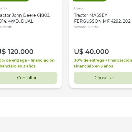
sado
Usado
ractor John Deere 6180J,
Tractor MASSEY
014, 4WD, DUAL
FERGUSSON MF 4292, 2020
la Verde
4WD, PATON
Venado Tuerto
U$
120.000
U$
40.000
0% de entrega + financiación
30% de entrega + financiación
inancialo en 3 años
Financialo en 3 años
Consultar
Consultar