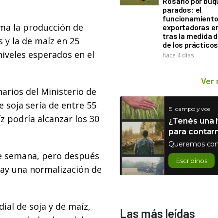
Rosario por bu
parados: el
funcionamiento 
ima la producción de
exportadoras e
tras la medida 
 y la de maíz en 25
de los práctico
niveles esperados en el
hace 4 días
Ver
narios del Ministerio de
 soja sería de entre 55
El campo y vos
z podría alcanzar los 30
¿Tenés una h
para contar
Queremos con
 de semana, pero después
Escribinos
hay una normalización de
ial de soja y de maíz,
Las más leídas