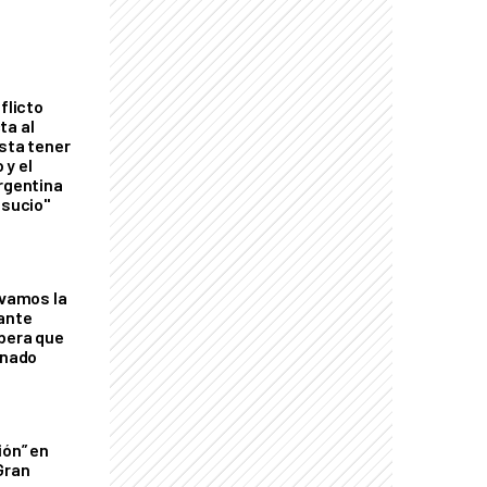
flicto
ta al
esta tener
 y el
Argentina
 sucio"
lvamos la
tante
mbera que
rnado
ión” en
Gran