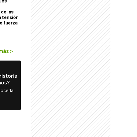
ques
de las
n tensión
de fuerza
s
 más
>
istoria
nos?
ocerla