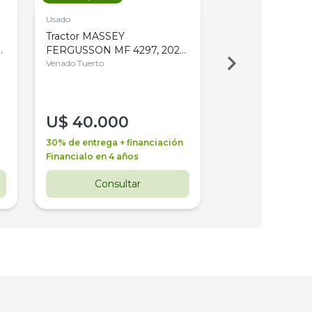
Usado
Usado
Tractor MASSEY
Tractor AGCO ALL
,
FERGUSSON MF 4297, 2020,
2003, 4WD, PA
4WD, PATON
Venado Tuerto
Venado Tuerto
U$
40.000
U$
30.000
30% de entrega + financiación
30% de entrega + 
Financialo en 4 años
Financialo en 3 a
Consultar
Consul