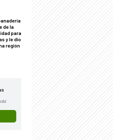
panadería
e de la
idad para
s y le dio
una región
as
cibí