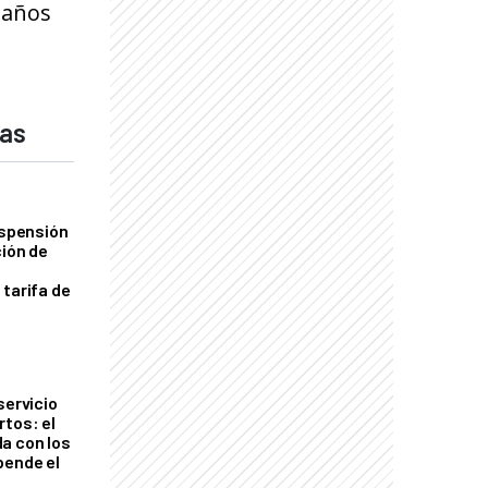
daños
das
uspensión
ción de
 tarifa de
servicio
rtos: el
a con los
pende el