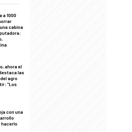
a a 1000
horrar
 una cabina
putadora:
o,
tina
o, ahora el
 destaca las
del agro
tir: "Los
"
oja con una
arrollo
 hacerlo