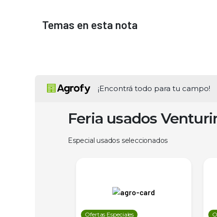
Temas en esta nota
¡Encontrá todo para tu campo!
Feria usados Ventur
Especial usados seleccionados
les
Ofertas Especiales
O