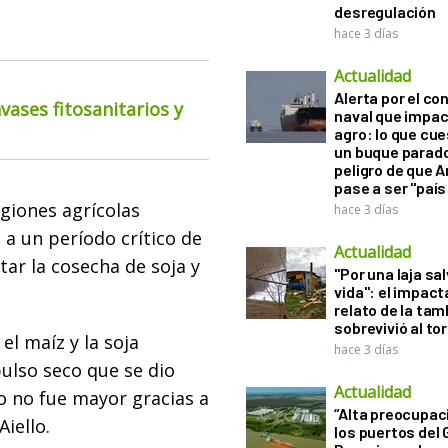
desregulación
hace 3 días
Actualidad
Alerta por el con
ases fitosanitarios y
naval que impac
agro: lo que cu
un buque parado
peligro de que 
pase a ser "país
giones agrícolas
hace 3 días
n a un período crítico de
Actualidad
ar la cosecha de soja y
"Por una laja sa
vida": el impac
relato de la ta
sobrevivió al to
el maíz y la soja
hace 3 días
pulso seco que se dio
Actualidad
ño no fue mayor gracias a
“Alta preocupac
Aiello.
los puertos del 