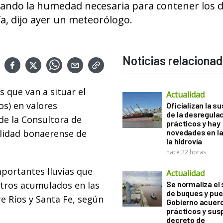
gurando la humedad necesaria para contener los 
a, dijo ayer un meteorólogo.
Noticias relaciona
s que van a situar el
Actualidad
os) en valores
Oficializan la s
de la desregula
 de la Consultora de
prácticos y hay
alidad bonaerense de
novedades en la
la hidrovía
hace 22 horas
mportantes lluvias que
Actualidad
tros acumulados en las
Se normaliza el 
de buques y pue
e Ríos y Santa Fe, según
Gobierno acuerd
prácticos y sus
decreto de