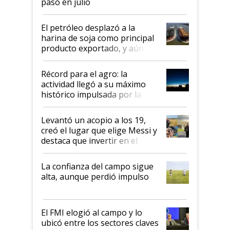
pasó en julio
El petróleo desplazó a la
harina de soja como principal
producto exportado, y aún así
el agro aportó casi seis de cada
diez dólares y sostuvo el
Récord para el agro: la
liderazgo en un semestre
actividad llegó a su máximo
récord
histórico impulsada por la
cosecha y las exportaciones
Levantó un acopio a los 19,
creó el lugar que elige Messi y
destaca que invertir en el
kirchnerismo era como "darle
plata a un hijo para droga":
La confianza del campo sigue
Juan Félix Rossetti, el libertario
alta, aunque perdió impulso
que de una dura crisis salió
más fuerte y apuesta al cambio
de Milei
El FMI elogió al campo y lo
ubicó entre los sectores claves