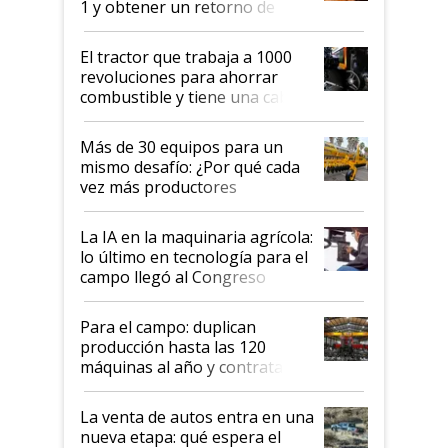
1 y obtener un retorno de
hasta US$ 10 en agricultura?
El tractor que trabaja a 1000
revoluciones para ahorrar
combustible y tiene una cabina
que parece una computadora:
lo último en el mundo,
Más de 30 equipos para un
disponible en Argentina
mismo desafío: ¿Por qué cada
vez más productores
incorporan fertilizante bajo
tierra?
La IA en la maquinaria agrícola:
lo último en tecnología para el
campo llegó al Congreso
Aapresid 2026
Para el campo: duplican
producción hasta las 120
máquinas al año y contratan
especialistas de la industria
automotriz para lograrlo
La venta de autos entra en una
nueva etapa: qué espera el