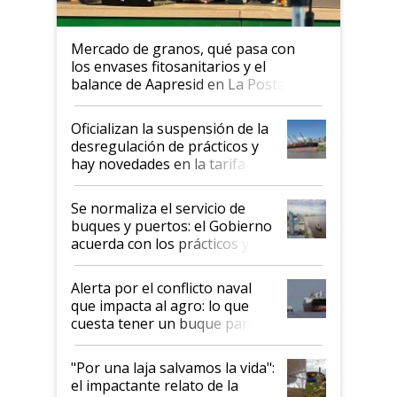
Mercado de granos, qué pasa con
los envases fitosanitarios y el
balance de Aapresid en La Posta
Oficializan la suspensión de la
desregulación de prácticos y
hay novedades en la tarifa de
la hidrovía
Se normaliza el servicio de
buques y puertos: el Gobierno
acuerda con los prácticos y
suspende el decreto de
desregulación
Alerta por el conflicto naval
que impacta al agro: lo que
cuesta tener un buque parado
y el peligro de que Argentina
pase a ser "país sucio"
"Por una laja salvamos la vida":
el impactante relato de la