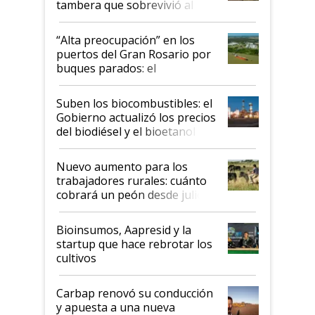
tambera que sobrevivió al
tornado
“Alta preocupación” en los
puertos del Gran Rosario por
buques parados: el
funcionamiento de las
exportadoras en tensión tras
Suben los biocombustibles: el
la medida de fuerza de los
Gobierno actualizó los precios
prácticos
del biodiésel y el bioetanol
Nuevo aumento para los
trabajadores rurales: cuánto
cobrará un peón desde julio
Bioinsumos, Aapresid y la
startup que hace rebrotar los
cultivos
Carbap renovó su conducción
y apuesta a una nueva