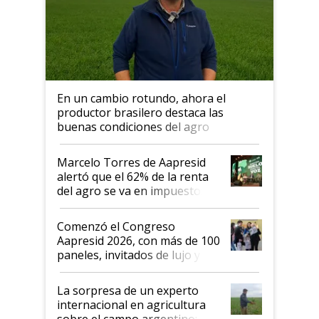
En un cambio rotundo, ahora el
productor brasilero destaca las
buenas condiciones del agro
argentino para invertir: "Los veo
más motivados"
Marcelo Torres de Aapresid
alertó que el 62% de la renta
del agro se va en impuestos:
"No es bueno que en
Argentina se sigan discutiendo
Comenzó el Congreso
las mismas cosas de hace 50
Aapresid 2026, con más de 100
años"
paneles, invitados de lujo y
todas las tendencias
La sorpresa de un experto
internacional en agricultura
sobre el campo argentino: