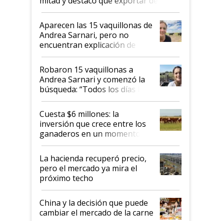
mitad y destacó que exportar dejó de
ser "para unos pocos": "Tenemos un
mandato muy claro del gobierno
Aparecen las 15 vaquillonas de
nacional"
Andrea Sarnari, pero no
encuentran explicación de
cómo llegaron allí
Robaron 15 vaquillonas a
Andrea Sarnari y comenzó la
búsqueda: “Todos los días le
toca a algún productor”
Cuesta $6 millones: la
inversión que crece entre los
ganaderos en un momento
histórico para la actividad
La hacienda recuperó precio,
pero el mercado ya mira el
próximo techo
China y la decisión que puede
cambiar el mercado de la carne