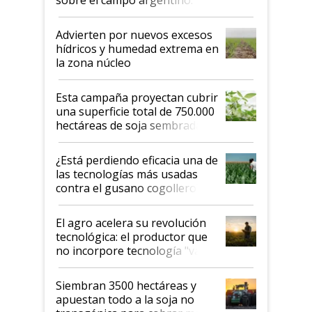
"Estoy muy impresionado"
Advierten por nuevos excesos
hídricos y humedad extrema en
la zona núcleo
Esta campaña proyectan cubrir
una superficie total de 750.000
hectáreas de soja sembradas
con una nueva generación de
variedades que marcan un
¿Está perdiendo eficacia una de
salto tecnológico en genética y
las tecnologías más usadas
rendimiento
contra el gusano cogollero? El
desafío de una tecnología clave
El agro acelera su revolución
tecnológica: el productor que
no incorpore tecnología "va a
perder el tren"
Siembran 3500 hectáreas y
apuestan todo a la soja no