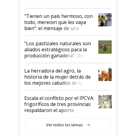
"Tienen un país hermoso, con
todo, merecen que les vaya
bien": el mensaje de una
ganadera uruguaya sobre las
oportunidades que se abren
"Los pastizales naturales son
para el agro en Argentina, con
aliados estratégicos para la
foco en la carne
producción ganadera", destaca
la iniciativa que ya reúne a 46
establecimientos en Argentina
La herradora del agro, la
historia de la mujer detrás de
los mejores caballos de la
Argentina y los mitos que
todavía hacen sufrir a estos
Escala el conflicto por el IPCVA:
animales: "Mientras me
frigoríficos de tres provincias
descalificaban, yo seguí
respaldaron el aporte
haciendo currículum"
obligatorio
Ver todos los temas