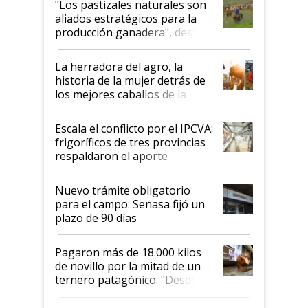
"Los pastizales naturales son
para el agro en Argentina, con
aliados estratégicos para la
foco en la carne
producción ganadera", destaca
la iniciativa que ya reúne a 46
establecimientos en Argentina
La herradora del agro, la
historia de la mujer detrás de
los mejores caballos de la
Argentina y los mitos que
todavía hacen sufrir a estos
Escala el conflicto por el IPCVA:
animales: "Mientras me
frigoríficos de tres provincias
descalificaban, yo seguí
respaldaron el aporte
haciendo currículum"
obligatorio
Nuevo trámite obligatorio
para el campo: Senasa fijó un
plazo de 90 días
Pagaron más de 18.000 kilos
de novillo por la mitad de un
ternero patagónico: "Desde
que bajó del camión empezó a
llamar la atención"