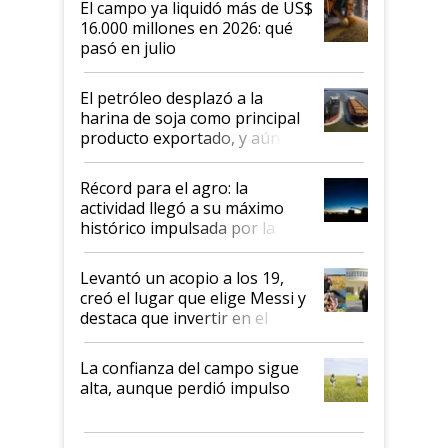
El campo ya liquidó más de US$
16.000 millones en 2026: qué
pasó en julio
El petróleo desplazó a la
harina de soja como principal
producto exportado, y aún así
el agro aportó casi seis de cada
diez dólares y sostuvo el
Récord para el agro: la
liderazgo en un semestre
actividad llegó a su máximo
récord
histórico impulsada por la
cosecha y las exportaciones
Levantó un acopio a los 19,
creó el lugar que elige Messi y
destaca que invertir en el
kirchnerismo era como "darle
plata a un hijo para droga":
La confianza del campo sigue
Juan Félix Rossetti, el libertario
alta, aunque perdió impulso
que de una dura crisis salió
más fuerte y apuesta al cambio
de Milei