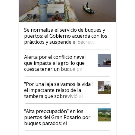
Se normaliza el servicio de buques y
puertos: el Gobierno acuerda con los
prácticos y suspende el decreto de
desregulación
Alerta por el conflicto naval
que impacta al agro: lo que
cuesta tener un buque parado
y el peligro de que Argentina
pase a ser "país sucio"
"Por una laja salvamos la vida":
el impactante relato de la
tambera que sobrevivió al
tornado
“Alta preocupación” en los
puertos del Gran Rosario por
buques parados: el
funcionamiento de las