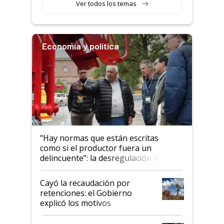
Ver todos los temas
Economía y política
"Hay normas que están escritas
como si el productor fuera un
delincuente”: la desregulación llegó
al Congreso Aapresid y hasta se
habló del financiamiento al IPCVA
Cayó la recaudación por
retenciones: el Gobierno
explicó los motivos