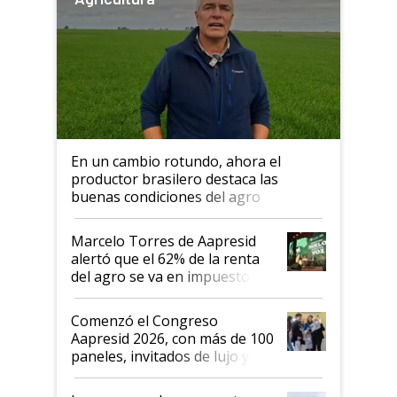
En un cambio rotundo, ahora el
productor brasilero destaca las
buenas condiciones del agro
argentino para invertir: "Los veo
más motivados"
Marcelo Torres de Aapresid
alertó que el 62% de la renta
del agro se va en impuestos:
"No es bueno que en
Argentina se sigan discutiendo
Comenzó el Congreso
las mismas cosas de hace 50
Aapresid 2026, con más de 100
años"
paneles, invitados de lujo y
todas las tendencias