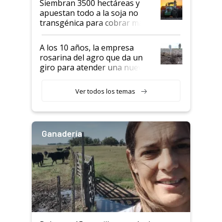
Siembran 3500 hectáreas y
apuestan todo a la soja no
transgénica para cobrar más
por tonelada: compraron un
semillero
A los 10 años, la empresa
rosarina del agro que da un
giro para atender una nueva
etapa en el agro
Ver todos los temas
Ganadería