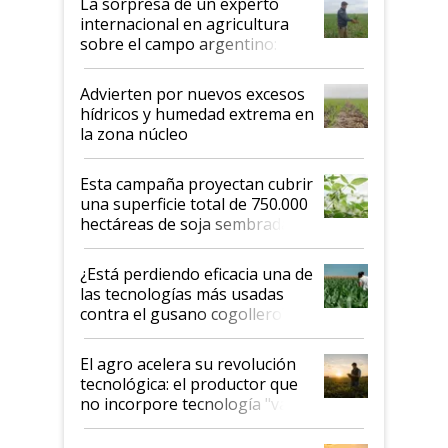
La sorpresa de un experto
internacional en agricultura
sobre el campo argentino:
"Estoy muy impresionado"
Advierten por nuevos excesos
hídricos y humedad extrema en
la zona núcleo
Esta campaña proyectan cubrir
una superficie total de 750.000
hectáreas de soja sembradas
con una nueva generación de
variedades que marcan un
¿Está perdiendo eficacia una de
salto tecnológico en genética y
las tecnologías más usadas
rendimiento
contra el gusano cogollero? El
desafío de una tecnología clave
El agro acelera su revolución
tecnológica: el productor que
no incorpore tecnología "va a
perder el tren"