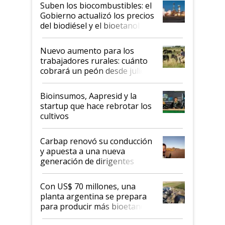
exportadoras en tensión tras
Suben los biocombustibles: el
la medida de fuerza de los
Gobierno actualizó los precios
prácticos
del biodiésel y el bioetanol
Nuevo aumento para los
trabajadores rurales: cuánto
cobrará un peón desde julio
Bioinsumos, Aapresid y la
startup que hace rebrotar los
cultivos
Carbap renovó su conducción
y apuesta a una nueva
generación de dirigentes
rurales
Con US$ 70 millones, una
planta argentina se prepara
para producir más bioetanol
que nunca