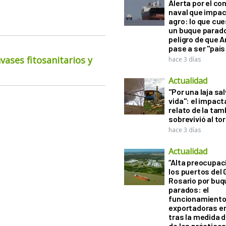
Alerta por el con
naval que impac
agro: lo que cu
un buque parado
peligro de que 
pase a ser "país
ases fitosanitarios y
hace 3 días
Actualidad
"Por una laja sa
vida": el impac
relato de la ta
sobrevivió al to
hace 3 días
Actualidad
“Alta preocupac
los puertos del 
Rosario por bu
parados: el
funcionamiento 
exportadoras e
tras la medida 
de los práctico