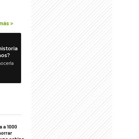
 más
>
istoria
nos?
ocerla
a a 1000
horrar
 una cabina