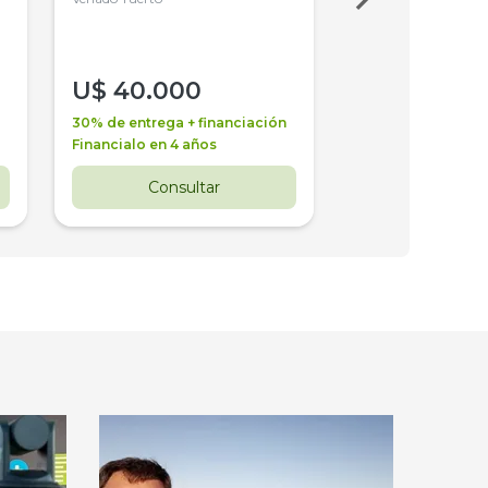
U$
40.000
U$
30.000
30% de entrega + financiación
30% de entrega + 
Financialo en 4 años
Financialo en 3 a
Consultar
Consul