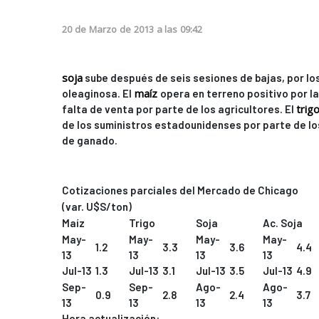
20
de
Marzo
de
2013
a las
09:42
soja
sube después de seis sesiones de bajas, por lo
maíz
oleaginosa. El
opera en terreno positivo por la
trig
falta de venta por parte de los agricultores. El
de los suministros estadounidenses por parte de l
de ganado.
Cotizaciones parciales del Mercado de Chicago
(var. U$S/ton)
Maíz
Trigo
Soja
Ac. Soja
May-
May-
May-
May-
1.2
3.3
3.6
4.4
13
13
13
13
Jul-13
1.3
Jul-13
3.1
Jul-13
3.5
Jul-13
4.9
Sep-
Sep-
Ago-
Ago-
0.9
2.8
2.4
3.7
13
13
13
13
Hora actualización: