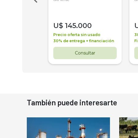
000
U$
145.000
a + financiación
Precio oferta sin usado
3
 4 años
30% de entrega + financiación
F
nsultar
Consultar
También puede interesarte