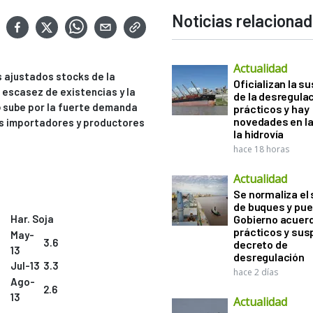
Noticias relaciona
Actualidad
s ajustados stocks de la
Oficializan la s
 escasez de existencias y la
de la desregula
o
sube por la fuerte demanda
prácticos y hay
novedades en la
os importadores y productores
la hidrovía
hace 18 horas
Actualidad
Se normaliza el 
de buques y pue
Har. Soja
Gobierno acuerd
prácticos y sus
May-
3.6
decreto de
13
desregulación
Jul-13
3.3
hace 2 días
Ago-
2.6
13
Actualidad