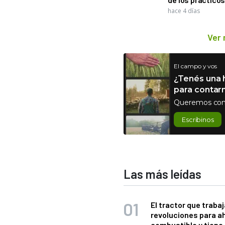
hace 4 días
Ver
El campo y vos
¿Tenés una h
para contar
Queremos con
Escribinos
Las más leídas
El tractor que trabaj
revoluciones para a
combustible y tiene