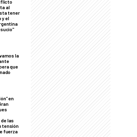
flicto
ta al
esta tener
 y el
Argentina
 sucio"
lvamos la
tante
mbera que
rnado
ión” en
Gran
ques
de las
n tensión
de fuerza
s