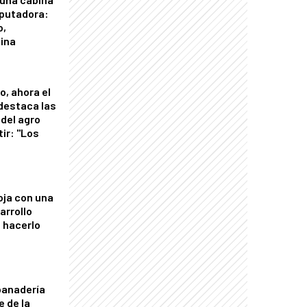
putadora:
o,
tina
o, ahora el
 destaca las
del agro
tir: "Los
"
oja con una
arrollo
 hacerlo
panadería
e de la