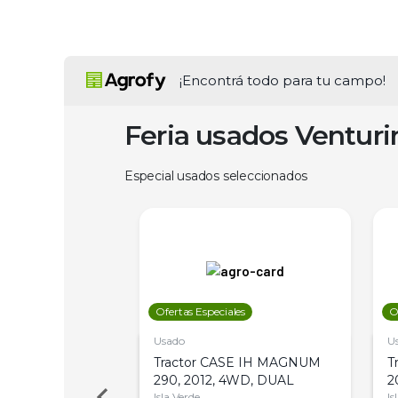
¡Encontrá todo para tu campo!
Feria usados Ventur
Especial usados seleccionados
les
Ofertas Especiales
O
Usado
U
a Metalfor 7040,
Tractor CASE IH MAGNUM
T
Bot 32 Mts
290, 2012, 4WD, DUAL
2
Isla Verde
Is