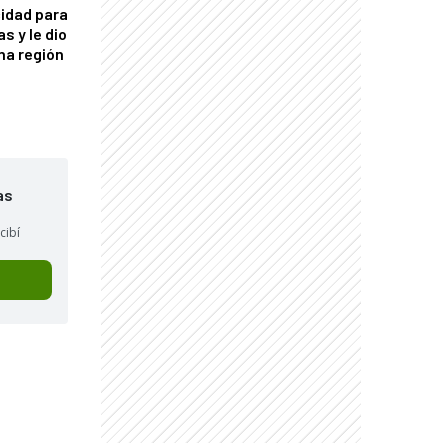
idad para
s y le dio
una región
as
cibí