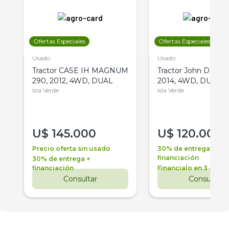
Ofertas Especiales
Ofertas Especiales
Usado
Usado
Tractor CASE IH MAGNUM
Tractor John Deere 
290, 2012, 4WD, DUAL
2014, 4WD, DUAL
Isla Verde
Isla Verde
U$
145.000
U$
120.000
Precio oferta sin usado
30% de entrega +
financiación
30% de entrega +
financiación
Financialo en 3 años
Consultar
Consultar