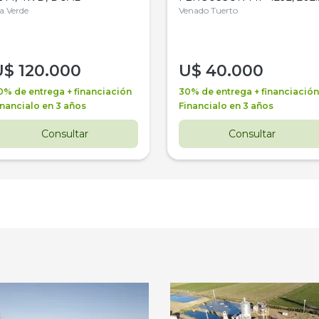
la Verde
4WD, PATON
Venado Tuerto
U$
120.000
U$
40.000
0% de entrega + financiación
30% de entrega + financiación
inancialo en 3 años
Financialo en 3 años
Consultar
Consultar