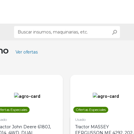
ino
Ver ofertas
fertas Especiales
Ofertas Especiales
sado
Usado
ractor John Deere 6180J,
Tractor MASSEY
014, 4WD, DUAL
FERGUSSON MF 4292, 2020