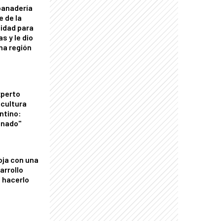
panadería
e de la
idad para
s y le dio
una región
xperto
icultura
ntino:
onado"
oja con una
arrollo
 hacerlo