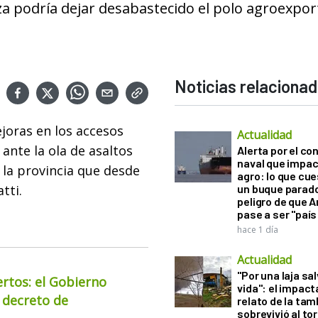
za podría dejar desabastecido el polo agroexpo
Noticias relaciona
joras en los accesos
Actualidad
 ante la ola de asaltos
Alerta por el con
naval que impac
 la provincia que desde
agro: lo que cu
tti.
un buque parado
peligro de que 
pase a ser "país
hace 1 día
Actualidad
"Por una laja sa
ertos: el Gobierno
vida": el impac
 decreto de
relato de la ta
sobrevivió al to