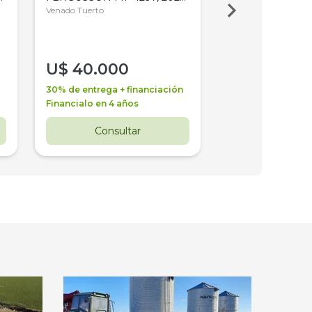
4WD, PATON
Venado Tuerto
Venado Tuerto
U$
40.000
U$
30.000
30% de entrega + financiación
30% de entrega + 
Financialo en 4 años
Financialo en 3 a
Consultar
Consul