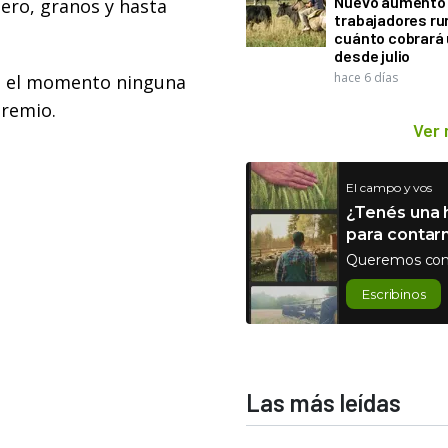
Nuevo aumento 
ero, granos y hasta
trabajadores ru
cuánto cobrará
desde julio
hace 6 días
ta el momento ninguna
gremio.
Ver
El campo y vos
¿Tenés una h
para contar
Queremos con
Escribinos
Las más leídas