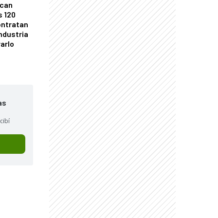
ican
s 120
ontratan
industria
arlo
as
cibí