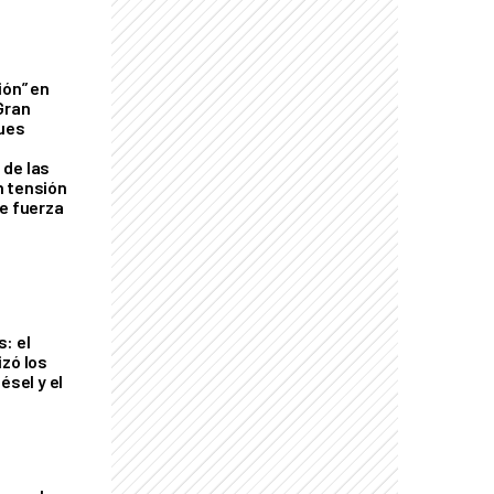
ión” en
Gran
ques
de las
n tensión
de fuerza
s
: el
izó los
ésel y el