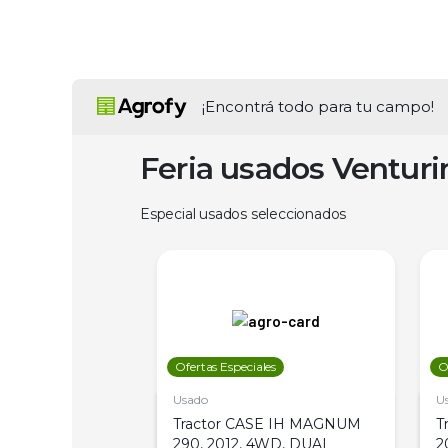
¡Encontrá todo para tu campo!
Feria usados Ventur
Especial usados seleccionados
les
Ofertas Especiales
O
Usado
U
a Metalfor 7040,
Tractor CASE IH MAGNUM
T
Bot 32 Mts
290, 2012, 4WD, DUAL
2