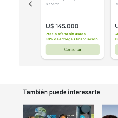
Isla Verde
Is
000
U$
145.000
a + financiación
Precio oferta sin usado
3
 4 años
30% de entrega + financiación
F
nsultar
Consultar
También puede interesarte