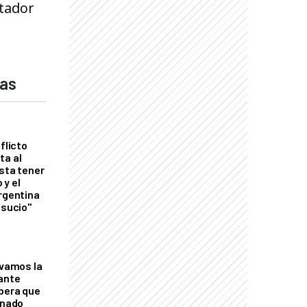
rtador
das
flicto
ta al
esta tener
 y el
Argentina
 sucio"
lvamos la
tante
mbera que
rnado