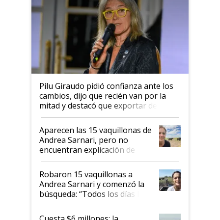
Pilu Giraudo pidió confianza ante los
cambios, dijo que recién van por la
mitad y destacó que exportar dejó de
ser "para unos pocos": "Tenemos un
mandato muy claro del gobierno
Aparecen las 15 vaquillonas de
nacional"
Andrea Sarnari, pero no
encuentran explicación de
cómo llegaron allí
Robaron 15 vaquillonas a
Andrea Sarnari y comenzó la
búsqueda: “Todos los días le
toca a algún productor”
Cuesta $6 millones: la