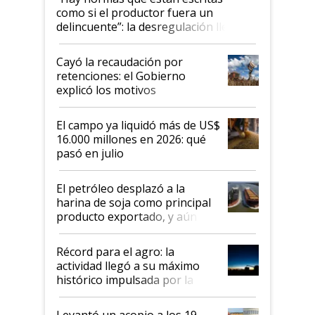
como si el productor fuera un
delincuente”: la desregulación llegó
al Congreso Aapresid y hasta se
habló del financiamiento al IPCVA
Cayó la recaudación por
retenciones: el Gobierno
explicó los motivos
El campo ya liquidó más de US$
16.000 millones en 2026: qué
pasó en julio
El petróleo desplazó a la
harina de soja como principal
producto exportado, y aún así
el agro aportó casi seis de cada
diez dólares y sostuvo el
Récord para el agro: la
liderazgo en un semestre
actividad llegó a su máximo
récord
histórico impulsada por la
cosecha y las exportaciones
Levantó un acopio a los 19,