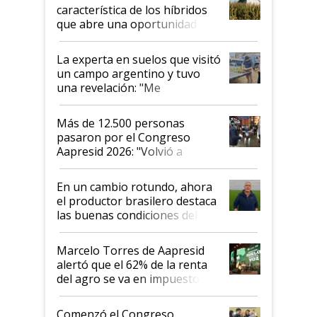
característica de los híbridos
que abre una oportunidad en
el lote
La experta en suelos que visitó
un campo argentino y tuvo
una revelación: "Me
impresionó mucho"
Más de 12.500 personas
pasaron por el Congreso
Aapresid 2026: "Volvió a
demostrar que hablar del
suelo es hablar de todo el
En un cambio rotundo, ahora
sistema productivo"
el productor brasilero destaca
las buenas condiciones del
agro argentino para invertir:
"Los veo más motivados"
Marcelo Torres de Aapresid
alertó que el 62% de la renta
del agro se va en impuestos:
"No es bueno que en
Argentina se sigan discutiendo
Comenzó el Congreso