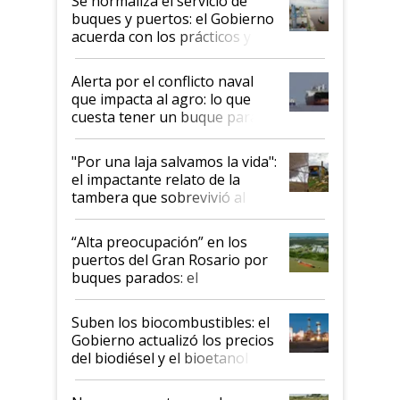
Se normaliza el servicio de
buques y puertos: el Gobierno
acuerda con los prácticos y
suspende el decreto de
desregulación
Alerta por el conflicto naval
que impacta al agro: lo que
cuesta tener un buque parado
y el peligro de que Argentina
pase a ser "país sucio"
"Por una laja salvamos la vida":
el impactante relato de la
tambera que sobrevivió al
tornado
“Alta preocupación” en los
puertos del Gran Rosario por
buques parados: el
funcionamiento de las
exportadoras en tensión tras
Suben los biocombustibles: el
la medida de fuerza de los
Gobierno actualizó los precios
prácticos
del biodiésel y el bioetanol