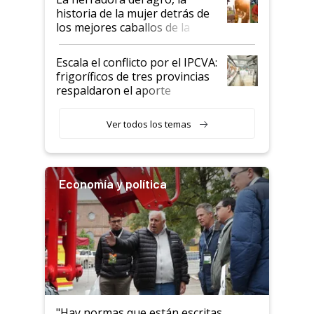
historia de la mujer detrás de
los mejores caballos de la
Argentina y los mitos que
todavía hacen sufrir a estos
Escala el conflicto por el IPCVA:
animales: "Mientras me
frigoríficos de tres provincias
descalificaban, yo seguí
respaldaron el aporte
haciendo currículum"
obligatorio
Ver todos los temas
Economía y política
"Hay normas que están escritas