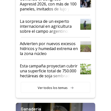
las mismas cosas de hace 50
Aapresid 2026, con más de 100
años"
paneles, invitados de lujo y
todas las tendencias
La sorpresa de un experto
internacional en agricultura
sobre el campo argentino:
"Estoy muy impresionado"
Advierten por nuevos excesos
hídricos y humedad extrema en
la zona núcleo
Esta campaña proyectan cubrir
una superficie total de 750.000
hectáreas de soja sembradas
con una nueva generación de
variedades que marcan un
Ver todos los temas
salto tecnológico en genética y
rendimiento
Ganadería