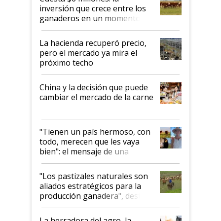
inversión que crece entre los
ganaderos en un momento
histórico para la actividad
La hacienda recuperó precio,
pero el mercado ya mira el
próximo techo
China y la decisión que puede
cambiar el mercado de la carne
"Tienen un país hermoso, con
todo, merecen que les vaya
bien": el mensaje de una
ganadera uruguaya sobre las
oportunidades que se abren
"Los pastizales naturales son
para el agro en Argentina, con
aliados estratégicos para la
foco en la carne
producción ganadera", destaca
la iniciativa que ya reúne a 46
establecimientos en Argentina
La herradora del agro, la