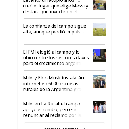
creó el lugar que elige Messi y
destaca que invertir en el
kirchnerismo era como "darle
plata a un hijo para droga":
La confianza del campo sigue
Juan Félix Rossetti, el libertario
alta, aunque perdió impulso
que de una dura crisis salió
más fuerte y apuesta al cambio
de Milei
El FMI elogió al campo y lo
ubicó entre los sectores claves
para el crecimiento argentino
Milei y Elon Musk instalarán
internet en 6000 escuelas
rurales de la Argentina gracias
a un acuerdo con Starlink
Milei en La Rural: el campo
apoyó el rumbo, pero sin
renunciar al reclamo por las
retenciones
Ver todos los temas