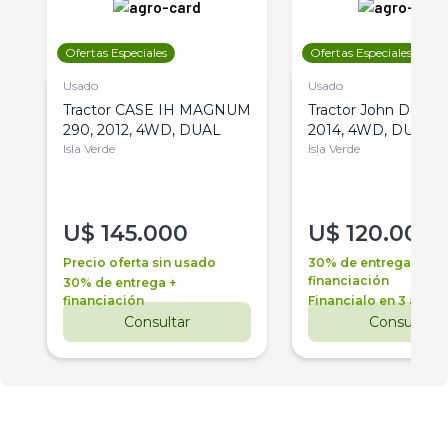
Ofertas Especiales
Ofertas Especiales
Usado
Usado
Tractor CASE IH MAGNUM
Tractor John Deere 
290, 2012, 4WD, DUAL
2014, 4WD, DUAL
Isla Verde
Isla Verde
U$
145.000
U$
120.000
Precio oferta sin usado
30% de entrega +
financiación
30% de entrega +
financiación
Financialo en 3 años
Consultar
Consultar