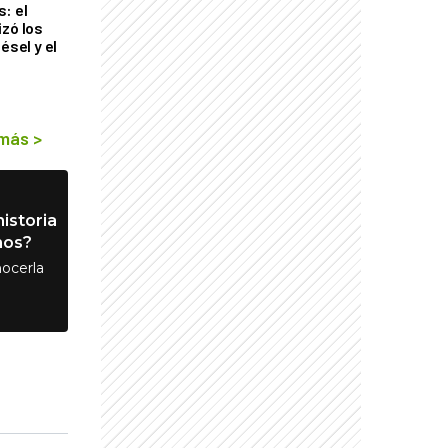
: el
izó los
ésel y el
 más
>
istoria
nos?
ocerla