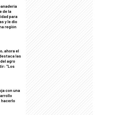
panadería
e de la
idad para
s y le dio
una región
o, ahora el
 destaca las
del agro
tir: "Los
"
oja con una
arrollo
 hacerlo