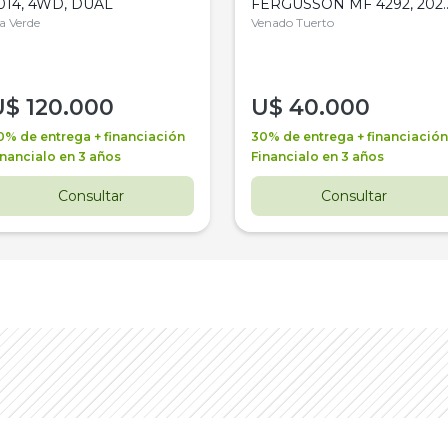
014, 4WD, DUAL
FERGUSSON MF 4292, 2020
la Verde
4WD, PATON
Venado Tuerto
U$
120.000
U$
40.000
0% de entrega + financiación
30% de entrega + financiación
inancialo en 3 años
Financialo en 3 años
Consultar
Consultar