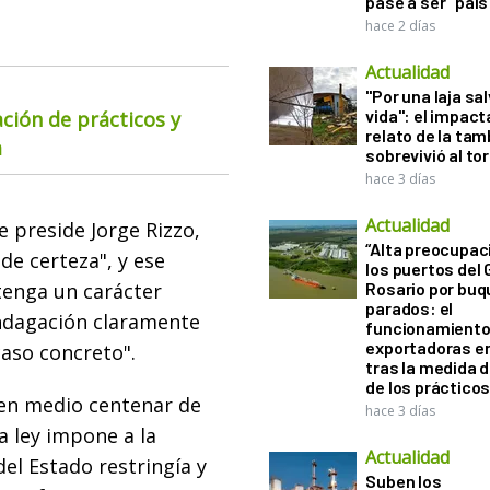
pase a ser "país
hace 2 días
Actualidad
"Por una laja sa
vida": el impac
ación de prácticos y
relato de la ta
a
sobrevivió al to
hace 3 días
Actualidad
e preside Jorge Rizzo,
“Alta preocupac
de certeza", y ese
los puertos del 
tenga un carácter
Rosario por bu
parados: el
ndagación claramente
funcionamiento 
exportadoras e
caso concreto".
tras la medida 
de los práctico
en medio centenar de
hace 3 días
a ley impone a la
Actualidad
el Estado restringía y
Suben los