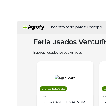
¡Encontrá todo para tu campo!
Feria usados Ventur
Especial usados seleccionados
les
Ofertas Especiales
O
Usado
U
a Metalfor 7040,
Tractor CASE IH MAGNUM
T