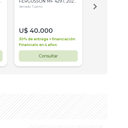
,
FERGUSSON MF 4297, 2020,
2003, 4WD, PA
4WD, PATON
Venado Tuerto
Venado Tuerto
U$
40.000
U$
30.000
30% de entrega + financiación
30% de entrega + 
Financialo en 4 años
Financialo en 3 a
Consultar
Consul