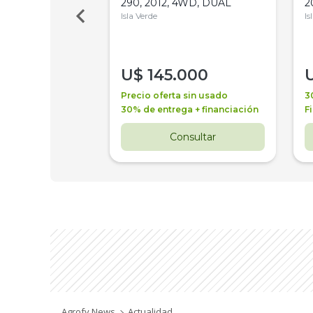
Bot 32 Mts
290, 2012, 4WD, DUAL
2
Isla Verde
Is
000
U$
145.000
a + financiación
Precio oferta sin usado
3
 4 años
30% de entrega + financiación
F
nsultar
Consultar
Agrofy News
Actualidad