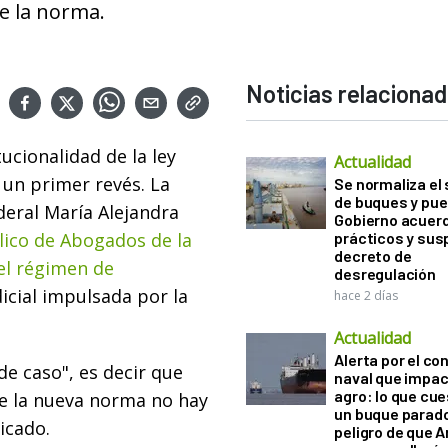
de la norma.
Noticias relaciona
ucionalidad de la ley
Actualidad
 un primer revés. La
Se normaliza el 
de buques y pue
deral María Alejandra
Gobierno acuerd
lico de Abogados de la
prácticos y sus
decreto de
el régimen de
desregulación
icial impulsada por la
hace 2 días
Actualidad
Alerta por el con
de caso", es decir que
naval que impac
agro: lo que cu
ce la nueva norma no hay
un buque parado
icado.
peligro de que 