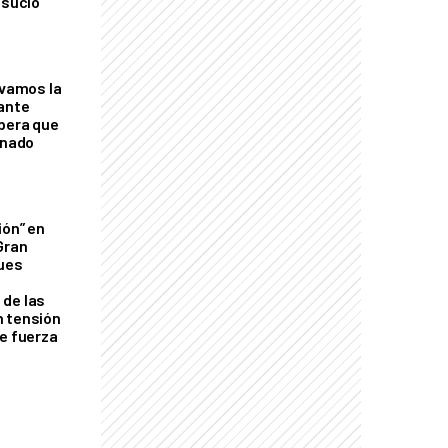
 sucio"
lvamos la
tante
mbera que
rnado
ión” en
Gran
ques
de las
n tensión
de fuerza
s