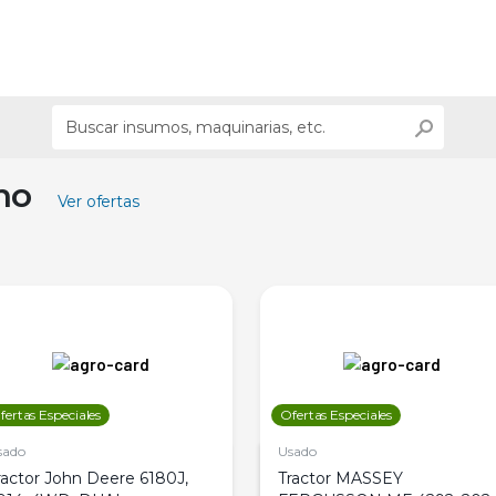
ino
Ver ofertas
fertas Especiales
Ofertas Especiales
sado
Usado
ractor John Deere 6180J,
Tractor MASSEY