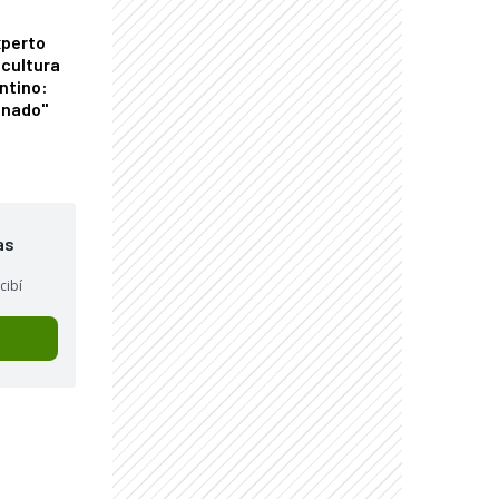
xperto
icultura
ntino:
onado"
as
cibí