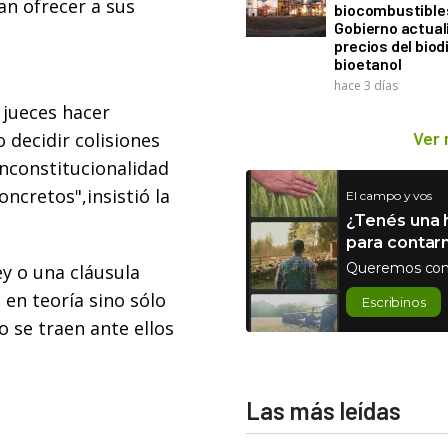
an ofrecer a sus
biocombustibles
Gobierno actual
precios del biodi
bioetanol
hace 3 días
 jueces hacer
Ver
 decidir colisiones
 inconstitucionalidad
ncretos",insistió la
El campo y vos
¿Tenés una h
para contar
Queremos con
y o una cláusula
 en teoría sino sólo
Escribinos
o se traen ante ellos
Las más leídas