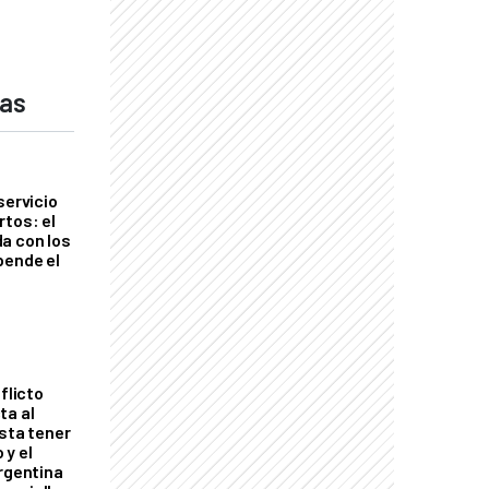
das
servicio
rtos: el
a con los
pende el
flicto
ta al
esta tener
 y el
Argentina