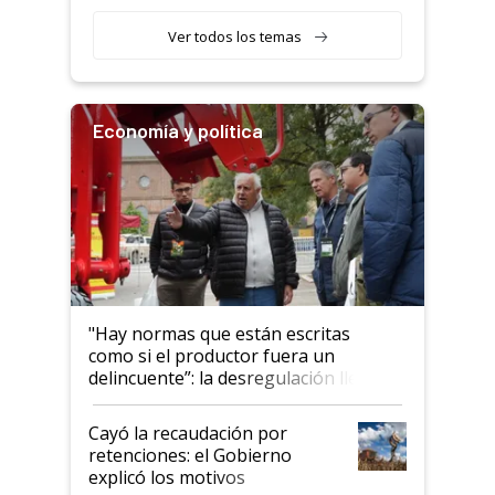
obligatorio
Ver todos los temas
Economía y política
"Hay normas que están escritas
como si el productor fuera un
delincuente”: la desregulación llegó
al Congreso Aapresid y hasta se
habló del financiamiento al IPCVA
Cayó la recaudación por
retenciones: el Gobierno
explicó los motivos