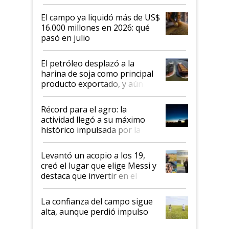
El campo ya liquidó más de US$
16.000 millones en 2026: qué
pasó en julio
El petróleo desplazó a la
harina de soja como principal
producto exportado, y aún así
el agro aportó casi seis de cada
diez dólares y sostuvo el
Récord para el agro: la
liderazgo en un semestre
actividad llegó a su máximo
récord
histórico impulsada por la
cosecha y las exportaciones
Levantó un acopio a los 19,
creó el lugar que elige Messi y
destaca que invertir en el
kirchnerismo era como "darle
plata a un hijo para droga":
La confianza del campo sigue
Juan Félix Rossetti, el libertario
alta, aunque perdió impulso
que de una dura crisis salió
más fuerte y apuesta al cambio