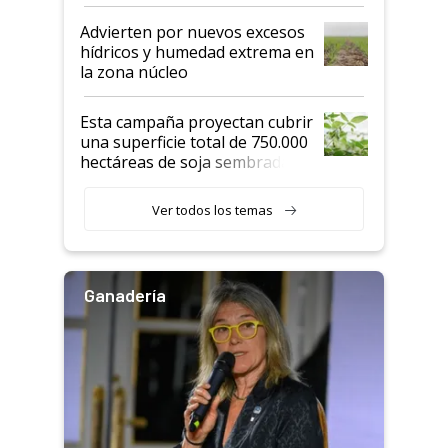
"Estoy muy impresionado"
Advierten por nuevos excesos
hídricos y humedad extrema en
la zona núcleo
Esta campaña proyectan cubrir
una superficie total de 750.000
hectáreas de soja sembradas
con una nueva generación de
variedades que marcan un
Ver todos los temas
salto tecnológico en genética y
rendimiento
Ganadería