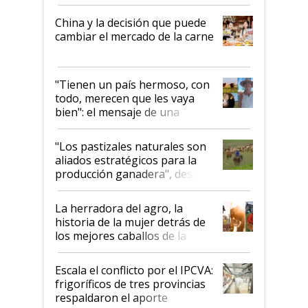
China y la decisión que puede
cambiar el mercado de la carne
"Tienen un país hermoso, con
todo, merecen que les vaya
bien": el mensaje de una
ganadera uruguaya sobre las
oportunidades que se abren
"Los pastizales naturales son
para el agro en Argentina, con
aliados estratégicos para la
foco en la carne
producción ganadera", destaca
la iniciativa que ya reúne a 46
establecimientos en Argentina
La herradora del agro, la
historia de la mujer detrás de
los mejores caballos de la
Argentina y los mitos que
todavía hacen sufrir a estos
Escala el conflicto por el IPCVA:
animales: "Mientras me
frigoríficos de tres provincias
descalificaban, yo seguí
respaldaron el aporte
haciendo currículum"