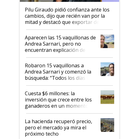
Pilu Giraudo pidió confianza ante los
cambios, dijo que recién van por la
mitad y destacó que exportar dejó de
ser "para unos pocos": "Tenemos un
mandato muy claro del gobierno
Aparecen las 15 vaquillonas de
nacional"
Andrea Sarnari, pero no
encuentran explicación de
cómo llegaron allí
Robaron 15 vaquillonas a
Andrea Sarnari y comenzó la
búsqueda: “Todos los días le
toca a algún productor”
Cuesta $6 millones: la
inversión que crece entre los
ganaderos en un momento
histórico para la actividad
La hacienda recuperó precio,
pero el mercado ya mira el
próximo techo