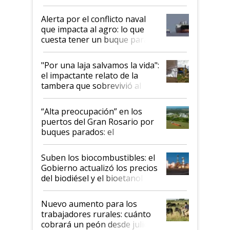
suspende el decreto de
desregulación
Alerta por el conflicto naval
que impacta al agro: lo que
cuesta tener un buque parado
y el peligro de que Argentina
pase a ser "país sucio"
"Por una laja salvamos la vida":
el impactante relato de la
tambera que sobrevivió al
tornado
“Alta preocupación” en los
puertos del Gran Rosario por
buques parados: el
funcionamiento de las
exportadoras en tensión tras
Suben los biocombustibles: el
la medida de fuerza de los
Gobierno actualizó los precios
prácticos
del biodiésel y el bioetanol
Nuevo aumento para los
trabajadores rurales: cuánto
cobrará un peón desde julio