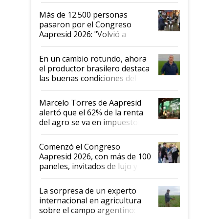
Más de 12.500 personas
pasaron por el Congreso
Aapresid 2026: "Volvió a
demostrar que hablar del
suelo es hablar de todo el
En un cambio rotundo, ahora
sistema productivo"
el productor brasilero destaca
las buenas condiciones del
agro argentino para invertir:
"Los veo más motivados"
Marcelo Torres de Aapresid
alertó que el 62% de la renta
del agro se va en impuestos:
"No es bueno que en
Argentina se sigan discutiendo
Comenzó el Congreso
las mismas cosas de hace 50
Aapresid 2026, con más de 100
años"
paneles, invitados de lujo y
todas las tendencias
La sorpresa de un experto
internacional en agricultura
sobre el campo argentino: