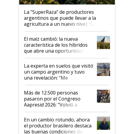
La "SuperRaza" de productores
argentinos que puede llevar a la
agricultura a un nuevo nivel: "Las
posibilidades de crecimiento son
infinitas"
El maíz cambió: la nueva
característica de los híbridos
que abre una oportunidad en
el lote
La experta en suelos que visitó
un campo argentino y tuvo
una revelación: "Me
impresionó mucho"
Más de 12.500 personas
pasaron por el Congreso
Aapresid 2026: "Volvió a
demostrar que hablar del
suelo es hablar de todo el
En un cambio rotundo, ahora
sistema productivo"
el productor brasilero destaca
las buenas condiciones del