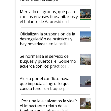
Mercado de granos, qué pasa
con los envases fitosanitarios y
el balance de Aapresid en La
Posta
Oficializan la suspensión de la
desregulación de prácticos y
hay novedades en la tarifa de
la hidrovía
Se normaliza el servicio de
buques y puertos: el Gobierno
acuerda con los prácticos y
suspende el decreto de
desregulación
Alerta por el conflicto naval
que impacta al agro: lo que
cuesta tener un buque parado
y el peligro de que Argentina
pase a ser "país sucio"
"Por una laja salvamos la vida":
el impactante relato de la
tambera que sobrevivió al