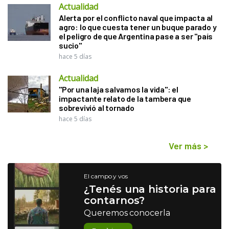
Actualidad
Alerta por el conflicto naval que impacta al
agro: lo que cuesta tener un buque parado y
el peligro de que Argentina pase a ser "país
sucio"
hace 5 días
Actualidad
"Por una laja salvamos la vida": el
impactante relato de la tambera que
sobrevivió al tornado
hace 5 días
Ver más
>
El campo y vos
¿Tenés una historia para
contarnos?
Queremos conocerla