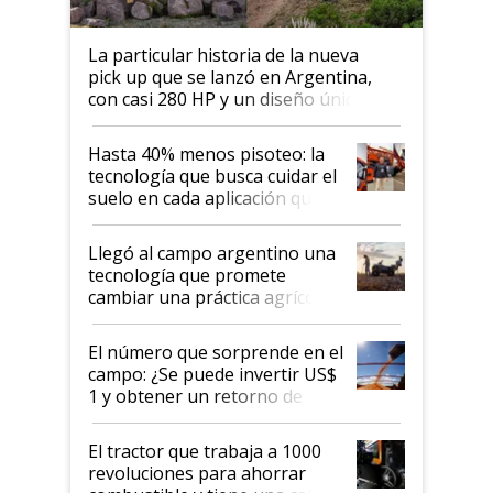
La particular historia de la nueva
pick up que se lanzó en Argentina,
con casi 280 HP y un diseño único: a
cuánto se vende
Hasta 40% menos pisoteo: la
tecnología que busca cuidar el
suelo en cada aplicación que
llevó Jacto al Congreso
Aapresid 2026
Llegó al campo argentino una
tecnología que promete
cambiar una práctica agrícola
clave: ¿Y si analizar el suelo
fuera tan simple como apretar
El número que sorprende en el
un botón?
campo: ¿Se puede invertir US$
1 y obtener un retorno de
hasta US$ 10 en agricultura?
El tractor que trabaja a 1000
revoluciones para ahorrar