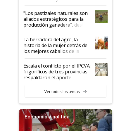
ganadera uruguaya sobre las
oportunidades que se abren
"Los pastizales naturales son
para el agro en Argentina, con
aliados estratégicos para la
foco en la carne
producción ganadera", destaca
la iniciativa que ya reúne a 46
establecimientos en Argentina
La herradora del agro, la
historia de la mujer detrás de
los mejores caballos de la
Argentina y los mitos que
todavía hacen sufrir a estos
Escala el conflicto por el IPCVA:
animales: "Mientras me
frigoríficos de tres provincias
descalificaban, yo seguí
respaldaron el aporte
haciendo currículum"
obligatorio
Ver todos los temas
Economía y política