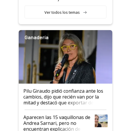
con una nueva generación de
variedades que marcan un
Ver todos los temas
salto tecnológico en genética y
rendimiento
Ganadería
Pilu Giraudo pidió confianza ante los
cambios, dijo que recién van por la
mitad y destacó que exportar dejó de
ser "para unos pocos": "Tenemos un
mandato muy claro del gobierno
Aparecen las 15 vaquillonas de
nacional"
Andrea Sarnari, pero no
encuentran explicación de