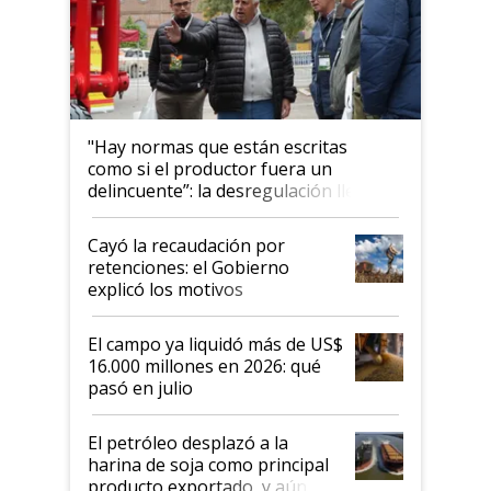
"Hay normas que están escritas
como si el productor fuera un
delincuente”: la desregulación llegó
al Congreso Aapresid y hasta se
habló del financiamiento al IPCVA
Cayó la recaudación por
retenciones: el Gobierno
explicó los motivos
El campo ya liquidó más de US$
16.000 millones en 2026: qué
pasó en julio
El petróleo desplazó a la
harina de soja como principal
producto exportado, y aún así