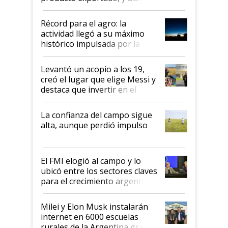
el agro aportó casi seis de cada
diez dólares y sostuvo el
Récord para el agro: la
liderazgo en un semestre
actividad llegó a su máximo
récord
histórico impulsada por la
cosecha y las exportaciones
Levantó un acopio a los 19,
creó el lugar que elige Messi y
destaca que invertir en el
kirchnerismo era como "darle
plata a un hijo para droga":
La confianza del campo sigue
Juan Félix Rossetti, el libertario
alta, aunque perdió impulso
que de una dura crisis salió
más fuerte y apuesta al cambio
de Milei
El FMI elogió al campo y lo
ubicó entre los sectores claves
para el crecimiento argentino
Milei y Elon Musk instalarán
internet en 6000 escuelas
rurales de la Argentina gracias