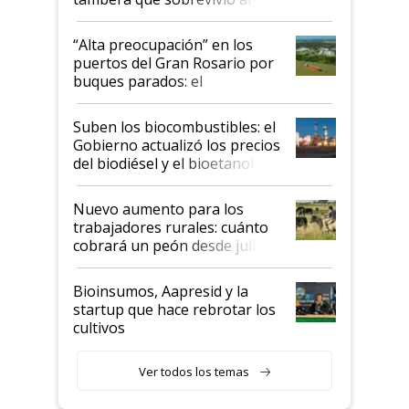
tornado
“Alta preocupación” en los
puertos del Gran Rosario por
buques parados: el
funcionamiento de las
exportadoras en tensión tras
Suben los biocombustibles: el
la medida de fuerza de los
Gobierno actualizó los precios
prácticos
del biodiésel y el bioetanol
Nuevo aumento para los
trabajadores rurales: cuánto
cobrará un peón desde julio
Bioinsumos, Aapresid y la
startup que hace rebrotar los
cultivos
Ver todos los temas