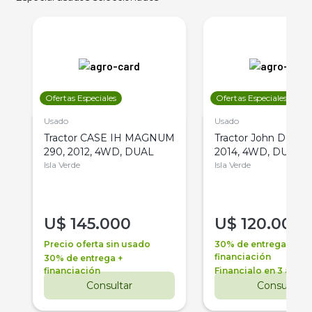
Ofertas Especiales
Ofertas Especiales
Usado
Usado
Tractor CASE IH MAGNUM
Tractor John Deere 
290, 2012, 4WD, DUAL
2014, 4WD, DUAL
Isla Verde
Isla Verde
U$
145.000
U$
120.000
Precio oferta sin usado
30% de entrega +
financiación
30% de entrega +
financiación
Financialo en 3 años
Consultar
Consultar