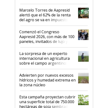
agro argentino para invertir:
"Los veo más motivados"
Marcelo Torres de Aapresid
alertó que el 62% de la renta
del agro se va en impuestos:
"No es bueno que en
Argentina se sigan discutiendo
Comenzó el Congreso
las mismas cosas de hace 50
Aapresid 2026, con más de 100
años"
paneles, invitados de lujo y
todas las tendencias
La sorpresa de un experto
internacional en agricultura
sobre el campo argentino:
"Estoy muy impresionado"
Advierten por nuevos excesos
hídricos y humedad extrema en
la zona núcleo
Esta campaña proyectan cubrir
una superficie total de 750.000
hectáreas de soja sembradas