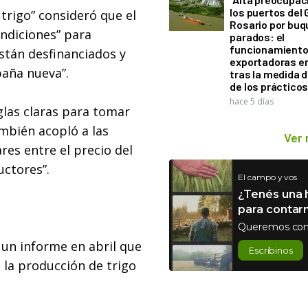
los puertos del 
 trigo” consideró que el
Rosario por bu
ondiciones” para
parados: el
funcionamiento 
tán desfinanciados y
exportadoras e
paña nueva”.
tras la medida 
de los práctico
hace 5 días
glas claras para tomar
ambién acopló a las
Ver
ares entre el precio del
ctores”.
El campo y vos
¿Tenés una h
para contar
Queremos con
 un informe en abril que
Escribinos
 la producción de trigo