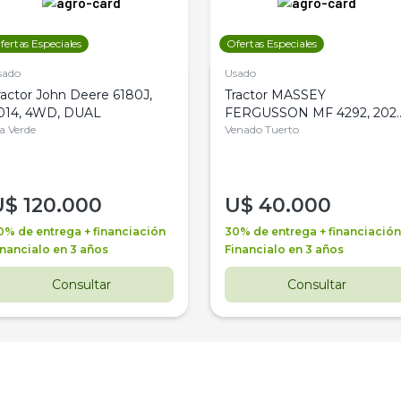
fertas Especiales
Ofertas Especiales
sado
Usado
ractor John Deere 6180J,
Tractor MASSEY
014, 4WD, DUAL
FERGUSSON MF 4292, 2020
la Verde
4WD, PATON
Venado Tuerto
U$
120.000
U$
40.000
0% de entrega + financiación
30% de entrega + financiación
inancialo en 3 años
Financialo en 3 años
Consultar
Consultar