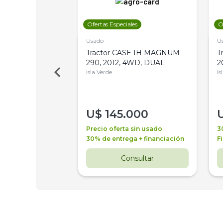
les
Ofertas Especiales
O
Usado
U
a Metalfor 7040,
Tractor CASE IH MAGNUM
T
Bot 32 Mts
290, 2012, 4WD, DUAL
2
Isla Verde
Is
000
U$
145.000
a + financiación
Precio oferta sin usado
3
 4 años
30% de entrega + financiación
F
nsultar
Consultar