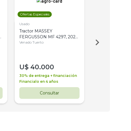
Ofertas Especiales
Ofertas Especiales
Usado
Usado
Tractor MASSEY
Tractor AGCO ALL
,
FERGUSSON MF 4297, 2020,
2003, 4WD, PA
4WD, PATON
Venado Tuerto
Venado Tuerto
U$
40.000
U$
30.000
30% de entrega + financiación
30% de entrega + 
Financialo en 4 años
Financialo en 3 a
Consultar
Consul