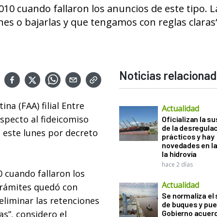
010 cuando fallaron los anuncios de este tipo. L
ones o bajarlas y que tengamos con reglas claras“
Noticias relaciona
ina (FAA) filial Entre
Actualidad
especto al fideicomiso
Oficializan la s
de la desregula
o este lunes por decreto
prácticos y hay
novedades en la
la hidrovía
hace 2 días
0 cuando fallaron los
Actualidad
 trámites quedó con
Se normaliza el 
 eliminar las retenciones
de buques y pue
as”, considero el
Gobierno acuerd