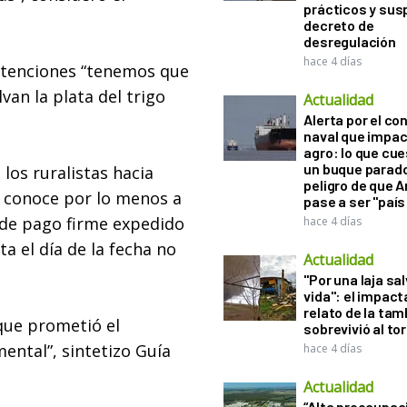
prácticos y sus
decreto de
desregulación
hace 4 días
retenciones “tenemos que
van la plata del trigo
Actualidad
Alerta por el con
naval que impac
agro: lo que cu
un buque parado
 los ruralistas hacia
peligro de que 
a conoce por lo menos a
pase a ser "país
 de pago firme expedido
hace 4 días
ta el día de la fecha no
Actualidad
"Por una laja sa
vida": el impac
relato de la ta
que prometió el
sobrevivió al to
ental”, sintetizo Guía
hace 4 días
Actualidad
“Alta preocupac