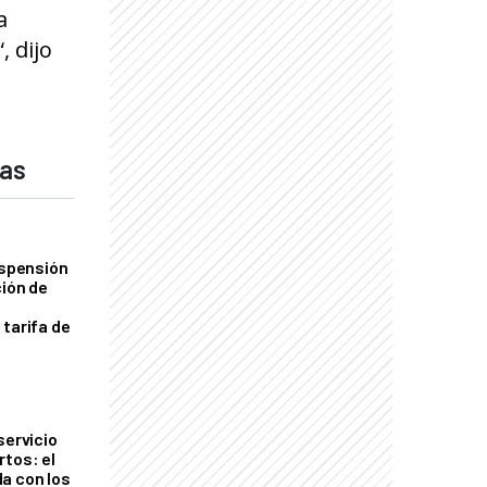
a
, dijo
das
uspensión
ción de
 tarifa de
servicio
rtos: el
a con los