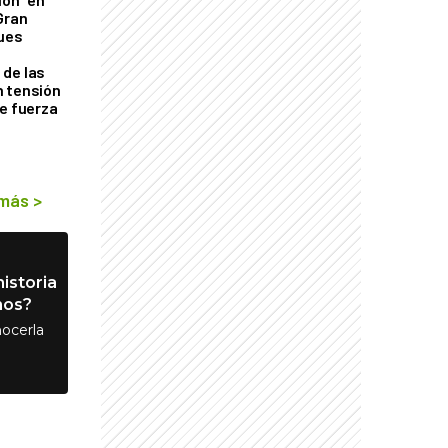
Gran
ques
de las
n tensión
de fuerza
s
 más
>
istoria
nos?
ocerla