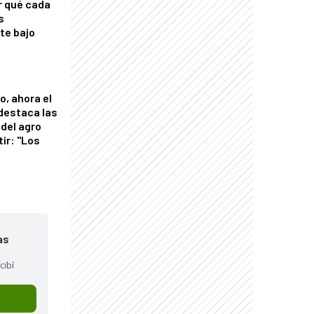
r qué cada
s
nte bajo
o, ahora el
 destaca las
del agro
tir: "Los
"
as
cibí