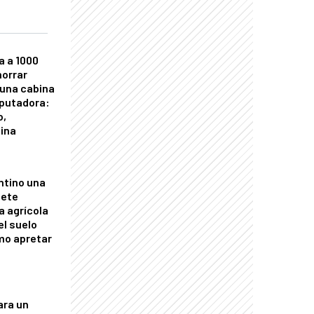
a a 1000
horrar
 una cabina
putadora:
o,
tina
ntino una
mete
a agrícola
el suelo
mo apretar
ara un