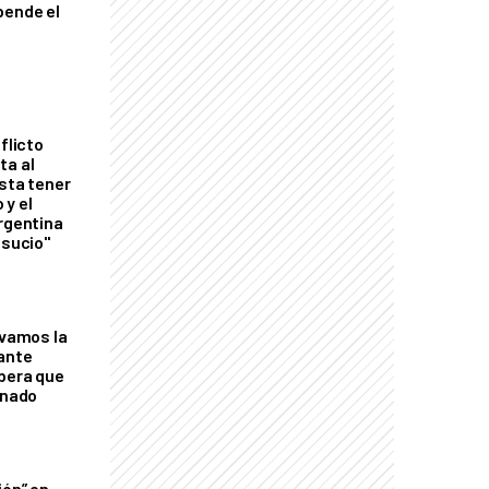
pende el
flicto
ta al
esta tener
 y el
Argentina
 sucio"
lvamos la
tante
mbera que
rnado
ión” en