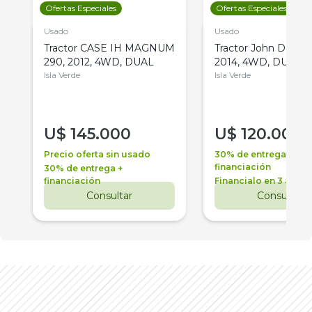
Ofertas Especiales
Ofertas Especiales
Usado
Usado
Tractor CASE IH MAGNUM
Tractor John Deere 
290, 2012, 4WD, DUAL
2014, 4WD, DUAL
Isla Verde
Isla Verde
U$
145.000
U$
120.000
Precio oferta sin usado
30% de entrega +
financiación
30% de entrega +
financiación
Financialo en 3 años
Consultar
Consultar