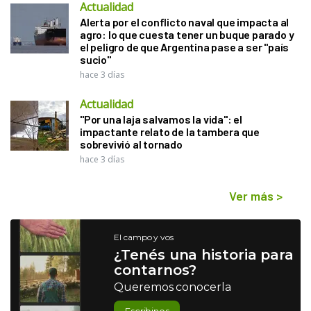
Actualidad
Alerta por el conflicto naval que impacta al
agro: lo que cuesta tener un buque parado y
el peligro de que Argentina pase a ser "país
sucio"
hace 3 días
Actualidad
"Por una laja salvamos la vida": el
impactante relato de la tambera que
sobrevivió al tornado
hace 3 días
Ver más
>
El campo y vos
¿Tenés una historia para
contarnos?
Queremos conocerla