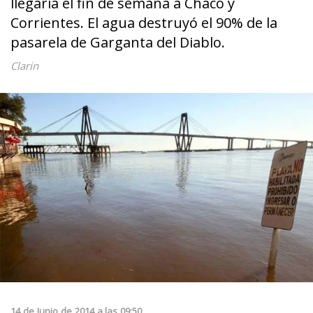
llegaría el fin de semana a Chaco y
Corrientes. El agua destruyó el 90% de la
pasarela de Garganta del Diablo.
Clarin
14
de
Junio
de
2014
a las
09:50