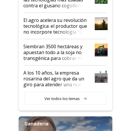
rendimiento
contra el gusano cogollero? El
desafío de una tecnología clave
El agro acelera su revolución
tecnológica: el productor que
no incorpore tecnología "va a
perder el tren"
Siembran 3500 hectáreas y
apuestan todo a la soja no
transgénica para cobrar más
por tonelada: compraron un
semillero
A los 10 años, la empresa
rosarina del agro que da un
giro para atender una nueva
etapa en el agro
Ver todos los temas
Ganadería