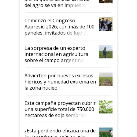
del agro se va en impuestos:
"No es bueno que en
Argentina se sigan discutiendo
Comenzó el Congreso
las mismas cosas de hace 50
Aapresid 2026, con más de 100
años"
paneles, invitados de lujo y
todas las tendencias
La sorpresa de un experto
internacional en agricultura
sobre el campo argentino:
"Estoy muy impresionado"
Advierten por nuevos excesos
hídricos y humedad extrema en
la zona núcleo
Esta campaña proyectan cubrir
una superficie total de 750.000
hectáreas de soja sembradas
con una nueva generación de
variedades que marcan un
¿Está perdiendo eficacia una de
salto tecnológico en genética y
las tecnologías más usadas