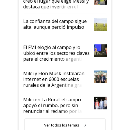
creó el lugar que elige Messi y
destaca que invertir en el
kirchnerismo era como "darle
plata a un hijo para droga":
La confianza del campo sigue
Juan Félix Rossetti, el libertario
alta, aunque perdió impulso
que de una dura crisis salió
más fuerte y apuesta al cambio
de Milei
El FMI elogió al campo y lo
ubicó entre los sectores claves
para el crecimiento argentino
Milei y Elon Musk instalarán
internet en 6000 escuelas
rurales de la Argentina gracias
a un acuerdo con Starlink
Milei en La Rural: el campo
apoyó el rumbo, pero sin
renunciar al reclamo por las
retenciones
Ver todos los temas