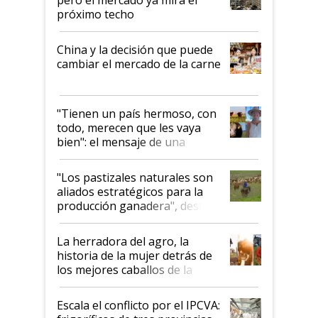
próximo techo
China y la decisión que puede
cambiar el mercado de la carne
"Tienen un país hermoso, con
todo, merecen que les vaya
bien": el mensaje de una
ganadera uruguaya sobre las
oportunidades que se abren
"Los pastizales naturales son
para el agro en Argentina, con
aliados estratégicos para la
foco en la carne
producción ganadera", destaca
la iniciativa que ya reúne a 46
establecimientos en Argentina
La herradora del agro, la
historia de la mujer detrás de
los mejores caballos de la
Argentina y los mitos que
todavía hacen sufrir a estos
Escala el conflicto por el IPCVA:
animales: "Mientras me