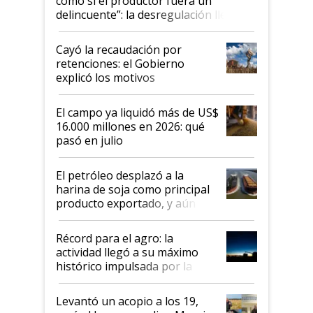
como si el productor fuera un
delincuente”: la desregulación llegó
al Congreso Aapresid y hasta se
habló del financiamiento al IPCVA
Cayó la recaudación por
retenciones: el Gobierno
explicó los motivos
El campo ya liquidó más de US$
16.000 millones en 2026: qué
pasó en julio
El petróleo desplazó a la
harina de soja como principal
producto exportado, y aún así
el agro aportó casi seis de cada
diez dólares y sostuvo el
Récord para el agro: la
liderazgo en un semestre
actividad llegó a su máximo
récord
histórico impulsada por la
cosecha y las exportaciones
Levantó un acopio a los 19,