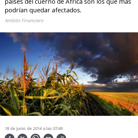
países del cuerno de África son los que más
podrían quedar afectados.
Ambito Financiero
18
de
Junio
de
2014
a las
07:49