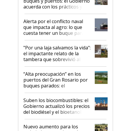
buques y puertos: el Gobierno
acuerda con los prácticos y
suspende el decreto de
desregulación
Alerta por el conflicto naval
que impacta al agro: lo que
cuesta tener un buque parado
y el peligro de que Argentina
pase a ser "país sucio"
"Por una laja salvamos la vida":
el impactante relato de la
tambera que sobrevivió al
tornado
“Alta preocupación” en los
puertos del Gran Rosario por
buques parados: el
funcionamiento de las
exportadoras en tensión tras
Suben los biocombustibles: el
la medida de fuerza de los
Gobierno actualizó los precios
prácticos
del biodiésel y el bioetanol
Nuevo aumento para los