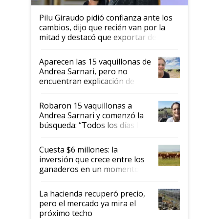
Pilu Giraudo pidió confianza ante los
cambios, dijo que recién van por la
mitad y destacó que exportar dejó de
ser "para unos pocos": "Tenemos un
mandato muy claro del gobierno
Aparecen las 15 vaquillonas de
nacional"
Andrea Sarnari, pero no
encuentran explicación de
cómo llegaron allí
Robaron 15 vaquillonas a
Andrea Sarnari y comenzó la
búsqueda: “Todos los días le
toca a algún productor”
Cuesta $6 millones: la
inversión que crece entre los
ganaderos en un momento
histórico para la actividad
La hacienda recuperó precio,
pero el mercado ya mira el
próximo techo