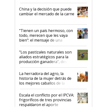
China y la decisión que puede
cambiar el mercado de la carne
"Tienen un país hermoso, con
todo, merecen que les vaya
bien": el mensaje de una
ganadera uruguaya sobre las
oportunidades que se abren
"Los pastizales naturales son
para el agro en Argentina, con
aliados estratégicos para la
foco en la carne
producción ganadera", destaca
la iniciativa que ya reúne a 46
establecimientos en Argentina
La herradora del agro, la
historia de la mujer detrás de
los mejores caballos de la
Argentina y los mitos que
todavía hacen sufrir a estos
Escala el conflicto por el IPCVA:
animales: "Mientras me
frigoríficos de tres provincias
descalificaban, yo seguí
respaldaron el aporte
haciendo currículum"