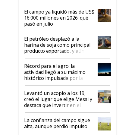
El campo ya liquidó más de US$
16.000 millones en 2026: qué
pasó en julio
El petróleo desplazó a la
harina de soja como principal
producto exportado, y aún así
el agro aportó casi seis de cada
diez dólares y sostuvo el
Récord para el agro: la
liderazgo en un semestre
actividad llegó a su máximo
récord
histórico impulsada por la
cosecha y las exportaciones
Levantó un acopio a los 19,
creó el lugar que elige Messi y
destaca que invertir en el
kirchnerismo era como "darle
plata a un hijo para droga":
La confianza del campo sigue
Juan Félix Rossetti, el libertario
alta, aunque perdió impulso
que de una dura crisis salió