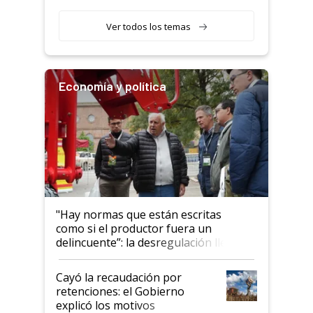
obligatorio
Ver todos los temas
Economía y política
"Hay normas que están escritas
como si el productor fuera un
delincuente”: la desregulación llegó
al Congreso Aapresid y hasta se
habló del financiamiento al IPCVA
Cayó la recaudación por
retenciones: el Gobierno
explicó los motivos