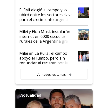
más fuerte y apuesta al cambio
de Milei
El FMI elogió al campo y lo
ubicó entre los sectores claves
para el crecimiento argentino
Milei y Elon Musk instalarán
internet en 6000 escuelas
rurales de la Argentina gracias
a un acuerdo con Starlink
Milei en La Rural: el campo
apoyó el rumbo, pero sin
renunciar al reclamo por las
retenciones
Ver todos los temas
Actualidad