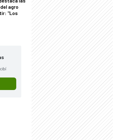
 destaca las
del agro
tir: "Los
"
as
cibí