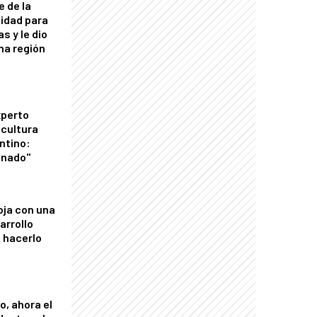
e de la
idad para
s y le dio
una región
xperto
icultura
ntino:
onado"
oja con una
arrollo
 hacerlo
o, ahora el