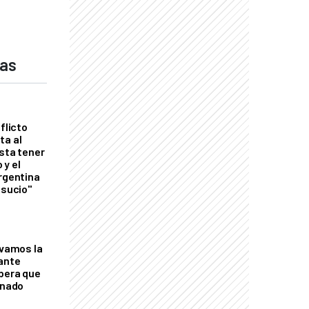
das
flicto
ta al
esta tener
 y el
Argentina
 sucio"
lvamos la
tante
mbera que
rnado