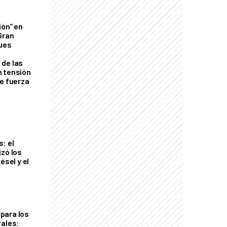
ión” en
Gran
ques
de las
n tensión
de fuerza
s
: el
izó los
ésel y el
para los
rales: