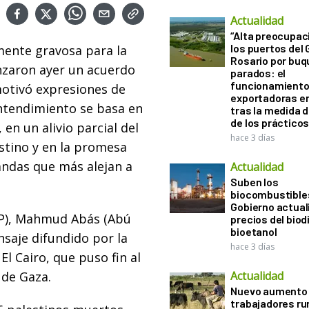
Actualidad
“Alta preocupac
los puertos del 
mente gravosa para la
Rosario por bu
canzaron ayer un acuerdo
parados: el
funcionamiento 
motivó expresiones de
exportadoras e
 entendimiento se basa en
tras la medida 
de los práctico
en un alivio parcial del
hace 3 días
estino y en la promesa
andas que más alejan a
Actualidad
Suben los
biocombustibles
Gobierno actual
(AP), Mahmud Abás (Abú
precios del biodi
bioetanol
nsaje difundido por la
hace 3 días
El Cairo, que puso fin al
 de Gaza.
Actualidad
Nuevo aumento 
trabajadores ru