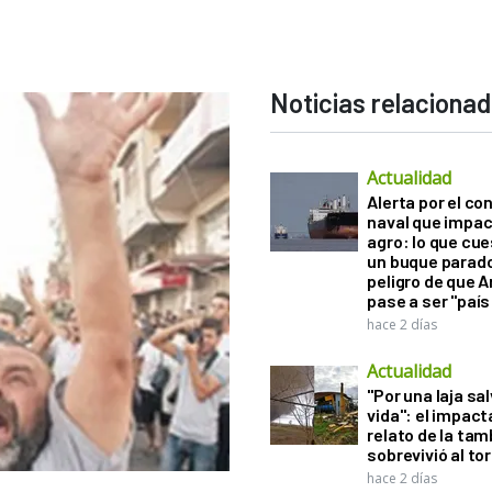
Noticias relaciona
Actualidad
Alerta por el con
naval que impac
agro: lo que cu
un buque parado
peligro de que 
pase a ser "país
hace 2 días
Actualidad
"Por una laja sa
vida": el impac
relato de la ta
sobrevivió al to
hace 2 días