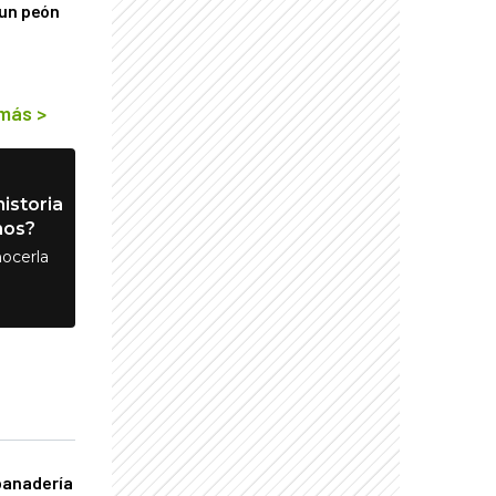
 un peón
 más
>
istoria
nos?
ocerla
panadería