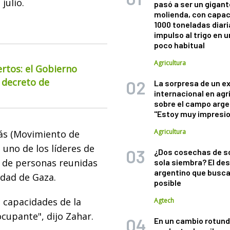
julio.
pasó a ser un gigant
molienda, con capac
1000 toneladas diaria
impulso al trigo en 
poco habitual
Agricultura
ertos: el Gobierno
 decreto de
La sorpresa de un e
internacional en agr
sobre el campo arge
"Estoy muy impresi
Agricultura
ás (Movimiento de
 uno de los líderes de
¿Dos cosechas de s
s de personas reunidas
sola siembra? El des
argentino que busca
udad de Gaza.
posible
capacidades de la
Agtech
ocupante", dijo Zahar.
En un cambio rotund