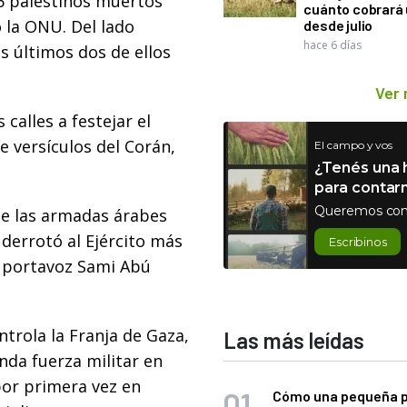
6 palestinos muertos
cuánto cobrará
ó la ONU. Del lado
desde julio
hace 6 días
los últimos dos de ellos
Ver
 calles a festejar el
de versículos del Corán,
El campo y vos
¿Tenés una h
para contar
Queremos con
ue las armadas árabes
 derrotó al Ejército más
Escribinos
l portavoz Sami Abú
trola la Franja de Gaza,
Las más leídas
unda fuerza militar en
por primera vez en
Cómo una pequeña 