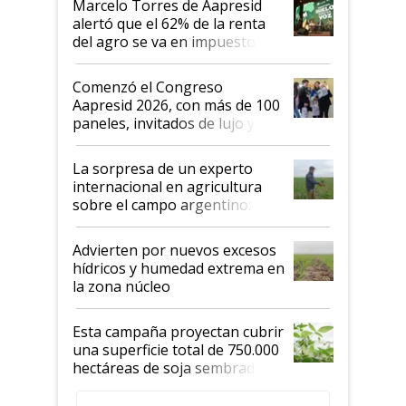
Marcelo Torres de Aapresid
alertó que el 62% de la renta
del agro se va en impuestos:
"No es bueno que en
Argentina se sigan discutiendo
Comenzó el Congreso
las mismas cosas de hace 50
Aapresid 2026, con más de 100
años"
paneles, invitados de lujo y
todas las tendencias
La sorpresa de un experto
internacional en agricultura
sobre el campo argentino:
"Estoy muy impresionado"
Advierten por nuevos excesos
hídricos y humedad extrema en
la zona núcleo
Esta campaña proyectan cubrir
una superficie total de 750.000
hectáreas de soja sembradas
con una nueva generación de
variedades que marcan un