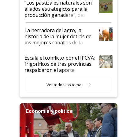
"Los pastizales naturales son
para el agro en Argentina, con
aliados estratégicos para la
foco en la carne
producción ganadera", destaca
la iniciativa que ya reúne a 46
establecimientos en Argentina
La herradora del agro, la
historia de la mujer detrás de
los mejores caballos de la
Argentina y los mitos que
todavía hacen sufrir a estos
Escala el conflicto por el IPCVA:
animales: "Mientras me
frigoríficos de tres provincias
descalificaban, yo seguí
respaldaron el aporte
haciendo currículum"
obligatorio
Ver todos los temas
Economía y política