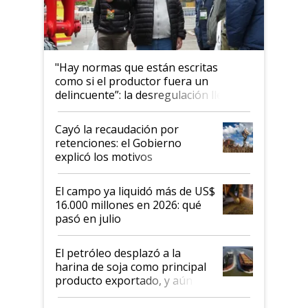
"Hay normas que están escritas
como si el productor fuera un
delincuente”: la desregulación llegó
al Congreso Aapresid y hasta se
habló del financiamiento al IPCVA
Cayó la recaudación por
retenciones: el Gobierno
explicó los motivos
El campo ya liquidó más de US$
16.000 millones en 2026: qué
pasó en julio
El petróleo desplazó a la
harina de soja como principal
producto exportado, y aún así
el agro aportó casi seis de cada
diez dólares y sostuvo el