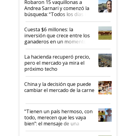
Robaron 15 vaquillonas a
Andrea Sarnari y comenzó la
búsqueda: “Todos los días le
toca a algún productor”
Cuesta $6 millones: la
inversión que crece entre los
ganaderos en un momento
histórico para la actividad
La hacienda recuperó precio,
pero el mercado ya mira el
próximo techo
China y la decisión que puede
cambiar el mercado de la carne
"Tienen un país hermoso, con
todo, merecen que les vaya
bien": el mensaje de una
ganadera uruguaya sobre las
oportunidades que se abren