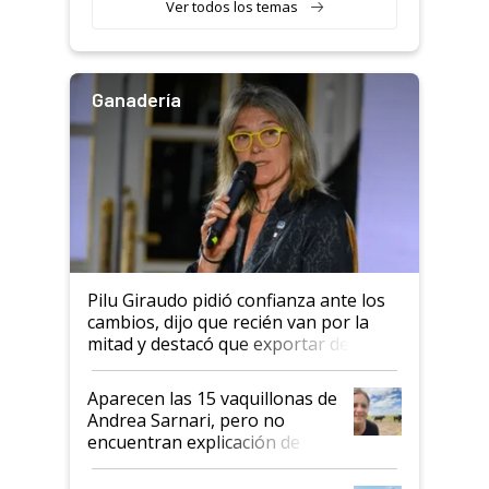
Ver todos los temas
salto tecnológico en genética y
rendimiento
Ganadería
Pilu Giraudo pidió confianza ante los
cambios, dijo que recién van por la
mitad y destacó que exportar dejó de
ser "para unos pocos": "Tenemos un
mandato muy claro del gobierno
Aparecen las 15 vaquillonas de
nacional"
Andrea Sarnari, pero no
encuentran explicación de
cómo llegaron allí