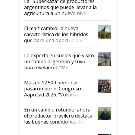
La "SuperRaza" de productores
argentinos que puede llevar a la
agricultura a un nuevo nivel: "Las
posibilidades de crecimiento son
infinitas"
El maíz cambió: la nueva
característica de los híbridos
que abre una oportunidad en
el lote
La experta en suelos que visitó
un campo argentino y tuvo
una revelación: "Me
impresionó mucho"
Más de 12.500 personas
pasaron por el Congreso
Aapresid 2026: "Volvió a
demostrar que hablar del
suelo es hablar de todo el
En un cambio rotundo, ahora
sistema productivo"
el productor brasilero destaca
las buenas condiciones del
agro argentino para invertir:
"Los veo más motivados"