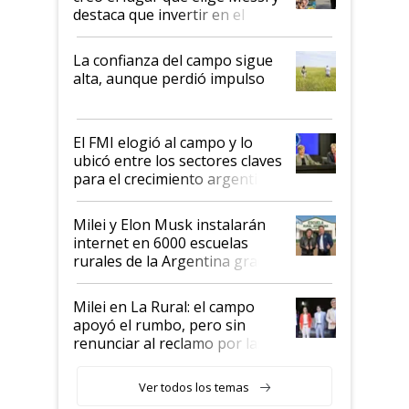
destaca que invertir en el
kirchnerismo era como "darle
plata a un hijo para droga":
La confianza del campo sigue
Juan Félix Rossetti, el libertario
alta, aunque perdió impulso
que de una dura crisis salió
más fuerte y apuesta al cambio
de Milei
El FMI elogió al campo y lo
ubicó entre los sectores claves
para el crecimiento argentino
Milei y Elon Musk instalarán
internet en 6000 escuelas
rurales de la Argentina gracias
a un acuerdo con Starlink
Milei en La Rural: el campo
apoyó el rumbo, pero sin
renunciar al reclamo por las
retenciones
Ver todos los temas