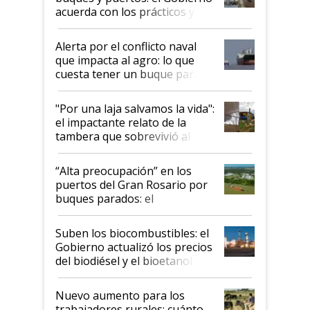
acuerda con los prácticos y
suspende el decreto de
desregulación
Alerta por el conflicto naval
que impacta al agro: lo que
cuesta tener un buque parado
y el peligro de que Argentina
pase a ser "país sucio"
"Por una laja salvamos la vida":
el impactante relato de la
tambera que sobrevivió al
tornado
“Alta preocupación” en los
puertos del Gran Rosario por
buques parados: el
funcionamiento de las
exportadoras en tensión tras
Suben los biocombustibles: el
la medida de fuerza de los
Gobierno actualizó los precios
prácticos
del biodiésel y el bioetanol
Nuevo aumento para los
trabajadores rurales: cuánto