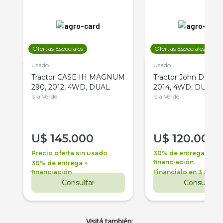
Ofertas Especiales
Ofertas Especiales
Usado
Usado
Tractor CASE IH MAGNUM
Tractor John Deere 
290, 2012, 4WD, DUAL
2014, 4WD, DUAL
Isla Verde
Isla Verde
U$
145.000
U$
120.000
Precio oferta sin usado
30% de entrega +
financiación
30% de entrega +
financiación
Financialo en 3 años
Consultar
Consultar
Visitá también: