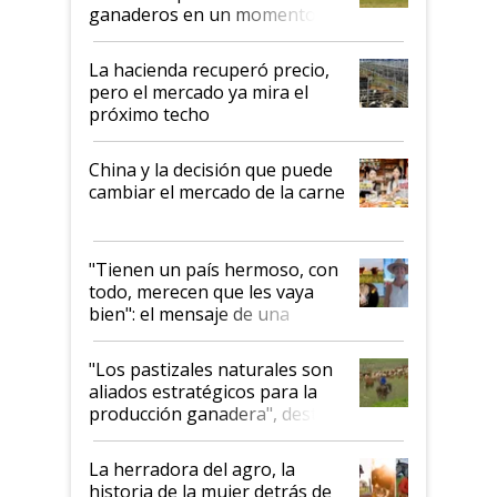
ganaderos en un momento
histórico para la actividad
La hacienda recuperó precio,
pero el mercado ya mira el
próximo techo
China y la decisión que puede
cambiar el mercado de la carne
"Tienen un país hermoso, con
todo, merecen que les vaya
bien": el mensaje de una
ganadera uruguaya sobre las
oportunidades que se abren
"Los pastizales naturales son
para el agro en Argentina, con
aliados estratégicos para la
foco en la carne
producción ganadera", destaca
la iniciativa que ya reúne a 46
establecimientos en Argentina
La herradora del agro, la
historia de la mujer detrás de