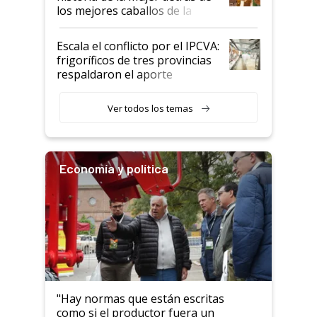
los mejores caballos de la
Argentina y los mitos que
todavía hacen sufrir a estos
Escala el conflicto por el IPCVA:
animales: "Mientras me
frigoríficos de tres provincias
descalificaban, yo seguí
respaldaron el aporte
haciendo currículum"
obligatorio
Ver todos los temas
Economía y política
"Hay normas que están escritas
como si el productor fuera un