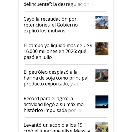
delincuente”: la desregulación llegó
al Congreso Aapresid y hasta se
habló del financiamiento al IPCVA
Cayó la recaudación por
retenciones: el Gobierno
explicó los motivos
El campo ya liquidó más de US$
16.000 millones en 2026: qué
pasó en julio
El petróleo desplazó a la
harina de soja como principal
producto exportado, y aún así
el agro aportó casi seis de cada
diez dólares y sostuvo el
Récord para el agro: la
liderazgo en un semestre
actividad llegó a su máximo
récord
histórico impulsada por la
cosecha y las exportaciones
Levantó un acopio a los 19,
creó el lugar que elige Messi y