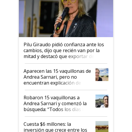
Pilu Giraudo pidió confianza ante los
cambios, dijo que recién van por la
mitad y destacó que exportar dejó de
ser "para unos pocos": "Tenemos un
mandato muy claro del gobierno
Aparecen las 15 vaquillonas de
nacional"
Andrea Sarnari, pero no
encuentran explicación de
cómo llegaron allí
Robaron 15 vaquillonas a
Andrea Sarnari y comenzó la
búsqueda: “Todos los días le
toca a algún productor”
Cuesta $6 millones: la
inversión que crece entre los