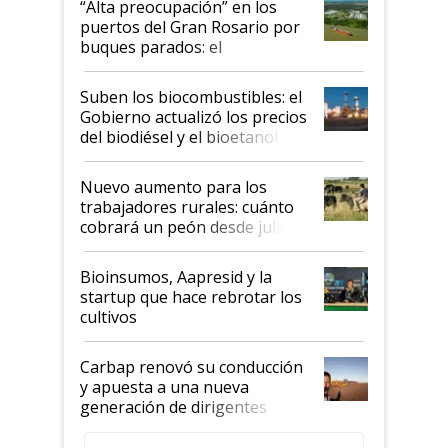
“Alta preocupación” en los
puertos del Gran Rosario por
buques parados: el
funcionamiento de las
exportadoras en tensión tras
Suben los biocombustibles: el
la medida de fuerza de los
Gobierno actualizó los precios
prácticos
del biodiésel y el bioetanol
Nuevo aumento para los
trabajadores rurales: cuánto
cobrará un peón desde julio
Bioinsumos, Aapresid y la
startup que hace rebrotar los
cultivos
Carbap renovó su conducción
y apuesta a una nueva
generación de dirigentes
rurales