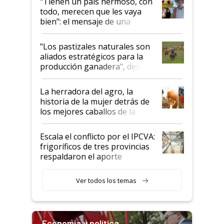
"Tienen un país hermoso, con
todo, merecen que les vaya
bien": el mensaje de una
ganadera uruguaya sobre las
oportunidades que se abren
"Los pastizales naturales son
para el agro en Argentina, con
aliados estratégicos para la
foco en la carne
producción ganadera", destaca
la iniciativa que ya reúne a 46
establecimientos en Argentina
La herradora del agro, la
historia de la mujer detrás de
los mejores caballos de la
Argentina y los mitos que
todavía hacen sufrir a estos
Escala el conflicto por el IPCVA:
animales: "Mientras me
frigoríficos de tres provincias
descalificaban, yo seguí
respaldaron el aporte
haciendo currículum"
obligatorio
Ver todos los temas
Economía y política