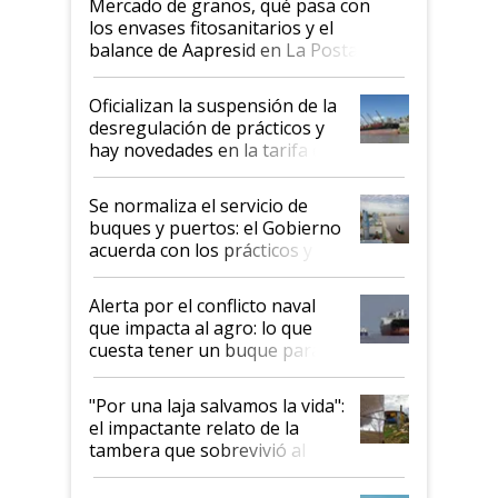
Mercado de granos, qué pasa con
los envases fitosanitarios y el
balance de Aapresid en La Posta
Oficializan la suspensión de la
desregulación de prácticos y
hay novedades en la tarifa de
la hidrovía
Se normaliza el servicio de
buques y puertos: el Gobierno
acuerda con los prácticos y
suspende el decreto de
desregulación
Alerta por el conflicto naval
que impacta al agro: lo que
cuesta tener un buque parado
y el peligro de que Argentina
pase a ser "país sucio"
"Por una laja salvamos la vida":
el impactante relato de la
tambera que sobrevivió al
tornado