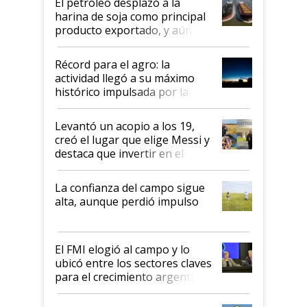
El petróleo desplazó a la
harina de soja como principal
producto exportado, y aún así
el agro aportó casi seis de cada
diez dólares y sostuvo el
Récord para el agro: la
liderazgo en un semestre
actividad llegó a su máximo
récord
histórico impulsada por la
cosecha y las exportaciones
Levantó un acopio a los 19,
creó el lugar que elige Messi y
destaca que invertir en el
kirchnerismo era como "darle
plata a un hijo para droga":
La confianza del campo sigue
Juan Félix Rossetti, el libertario
alta, aunque perdió impulso
que de una dura crisis salió
más fuerte y apuesta al cambio
de Milei
El FMI elogió al campo y lo
ubicó entre los sectores claves
para el crecimiento argentino