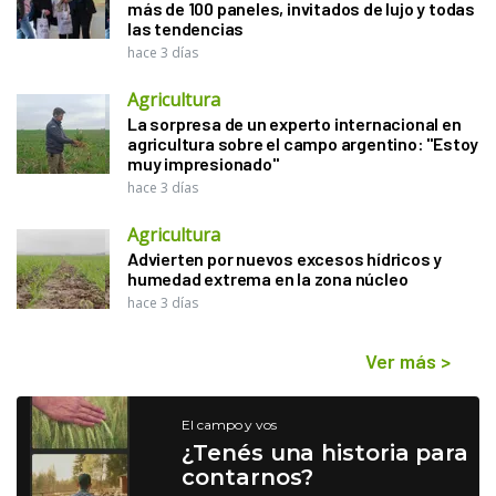
más de 100 paneles, invitados de lujo y todas
las tendencias
hace 3 días
Agricultura
La sorpresa de un experto internacional en
agricultura sobre el campo argentino: "Estoy
muy impresionado"
hace 3 días
Agricultura
Advierten por nuevos excesos hídricos y
humedad extrema en la zona núcleo
hace 3 días
Ver más
>
El campo y vos
¿Tenés una historia para
contarnos?