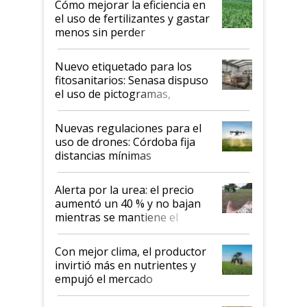
Cómo mejorar la eficiencia en
el uso de fertilizantes y gastar
menos sin perder
productividad en la campaña
fina
Nuevo etiquetado para los
fitosanitarios: Senasa dispuso
el uso de pictogramas,
palabras de advertencia e
indicaciones
Nuevas regulaciones para el
uso de drones: Córdoba fija
distancias mínimas
Alerta por la urea: el precio
aumentó un 40 % y no bajan
mientras se mantiene el
conflicto en Medio Oriente
Con mejor clima, el productor
invirtió más en nutrientes y
empujó el mercado