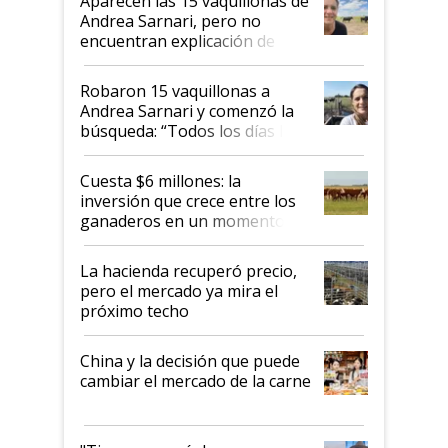
Aparecen las 15 vaquillonas de
nacional"
Andrea Sarnari, pero no
encuentran explicación de
cómo llegaron allí
Robaron 15 vaquillonas a
Andrea Sarnari y comenzó la
búsqueda: “Todos los días le
toca a algún productor”
Cuesta $6 millones: la
inversión que crece entre los
ganaderos en un momento
histórico para la actividad
La hacienda recuperó precio,
pero el mercado ya mira el
próximo techo
China y la decisión que puede
cambiar el mercado de la carne