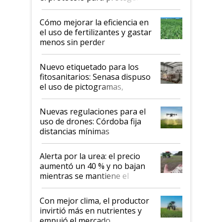
propiedad intelectual
Cómo mejorar la eficiencia en
el uso de fertilizantes y gastar
menos sin perder
productividad en la campaña
fina
Nuevo etiquetado para los
fitosanitarios: Senasa dispuso
el uso de pictogramas,
palabras de advertencia e
indicaciones
Nuevas regulaciones para el
uso de drones: Córdoba fija
distancias mínimas
Alerta por la urea: el precio
aumentó un 40 % y no bajan
mientras se mantiene el
conflicto en Medio Oriente
Con mejor clima, el productor
invirtió más en nutrientes y
empujó el mercado