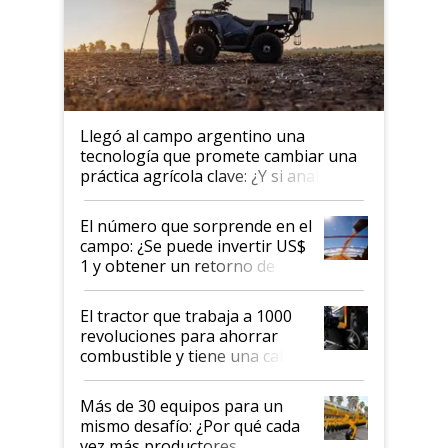
Llegó al campo argentino una
tecnología que promete cambiar una
práctica agrícola clave: ¿Y si analizar
el suelo fuera tan simple como
apretar un botón?
El número que sorprende en el
campo: ¿Se puede invertir US$
1 y obtener un retorno de
hasta US$ 10 en agricultura?
El tractor que trabaja a 1000
revoluciones para ahorrar
combustible y tiene una cabina
que parece una computadora:
lo último en el mundo,
Más de 30 equipos para un
disponible en Argentina
mismo desafío: ¿Por qué cada
vez más productores