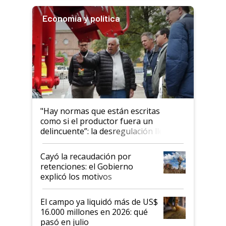
Economía y política
"Hay normas que están escritas
como si el productor fuera un
delincuente”: la desregulación llegó
al Congreso Aapresid y hasta se
habló del financiamiento al IPCVA
Cayó la recaudación por
retenciones: el Gobierno
explicó los motivos
El campo ya liquidó más de US$
16.000 millones en 2026: qué
pasó en julio