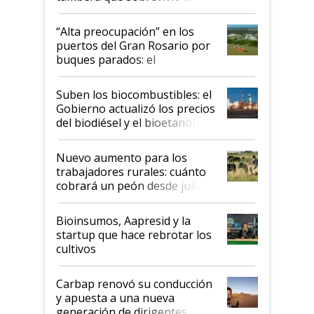
tornado
“Alta preocupación” en los
puertos del Gran Rosario por
buques parados: el
funcionamiento de las
exportadoras en tensión tras
Suben los biocombustibles: el
la medida de fuerza de los
Gobierno actualizó los precios
prácticos
del biodiésel y el bioetanol
Nuevo aumento para los
trabajadores rurales: cuánto
cobrará un peón desde julio
Bioinsumos, Aapresid y la
startup que hace rebrotar los
cultivos
Carbap renovó su conducción
y apuesta a una nueva
generación de dirigentes