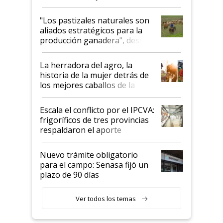
ganadera uruguaya sobre las
oportunidades que se abren
"Los pastizales naturales son
para el agro en Argentina, con
aliados estratégicos para la
foco en la carne
producción ganadera", destaca
la iniciativa que ya reúne a 46
establecimientos en Argentina
La herradora del agro, la
historia de la mujer detrás de
los mejores caballos de la
Argentina y los mitos que
todavía hacen sufrir a estos
Escala el conflicto por el IPCVA:
animales: "Mientras me
frigoríficos de tres provincias
descalificaban, yo seguí
respaldaron el aporte
haciendo currículum"
obligatorio
Nuevo trámite obligatorio
para el campo: Senasa fijó un
plazo de 90 días
Ver todos los temas