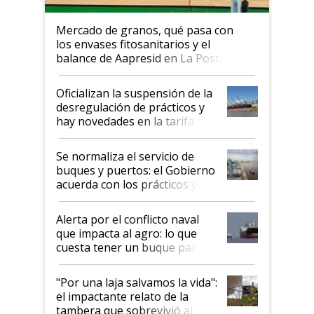
Mercado de granos, qué pasa con
los envases fitosanitarios y el
balance de Aapresid en La Posta
Oficializan la suspensión de la
desregulación de prácticos y
hay novedades en la tarifa de
la hidrovía
Se normaliza el servicio de
buques y puertos: el Gobierno
acuerda con los prácticos y
suspende el decreto de
desregulación
Alerta por el conflicto naval
que impacta al agro: lo que
cuesta tener un buque parado
y el peligro de que Argentina
pase a ser "país sucio"
"Por una laja salvamos la vida":
el impactante relato de la
tambera que sobrevivió al