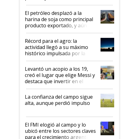
El petróleo desplazó a la
harina de soja como principal
producto exportado, y aún así
el agro aportó casi seis de cada
diez dólares y sostuvo el
Récord para el agro: la
liderazgo en un semestre
actividad llegó a su máximo
récord
histórico impulsada por la
cosecha y las exportaciones
Levantó un acopio a los 19,
creó el lugar que elige Messi y
destaca que invertir en el
kirchnerismo era como "darle
plata a un hijo para droga":
La confianza del campo sigue
Juan Félix Rossetti, el libertario
alta, aunque perdió impulso
que de una dura crisis salió
más fuerte y apuesta al cambio
de Milei
El FMI elogió al campo y lo
ubicó entre los sectores claves
para el crecimiento argentino