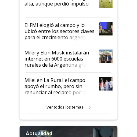
Juan Félix Rossetti, el libertario
alta, aunque perdió impulso
que de una dura crisis salió
más fuerte y apuesta al cambio
de Milei
El FMI elogió al campo y lo
ubicó entre los sectores claves
para el crecimiento argentino
Milei y Elon Musk instalarán
internet en 6000 escuelas
rurales de la Argentina gracias
a un acuerdo con Starlink
Milei en La Rural: el campo
apoyó el rumbo, pero sin
renunciar al reclamo por las
retenciones
Ver todos los temas
Actualidad