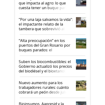
que impacta al agro: lo que
cuesta tener un buque parado
y el peligro de que Argentina
pase a ser "país sucio"
"Por una laja salvamos la vida":
el impactante relato de la
tambera que sobrevivió al
tornado
“Alta preocupación” en los
puertos del Gran Rosario por
buques parados: el
funcionamiento de las
exportadoras en tensión tras
Suben los biocombustibles: el
la medida de fuerza de los
Gobierno actualizó los precios
prácticos
del biodiésel y el bioetanol
Nuevo aumento para los
trabajadores rurales: cuánto
cobrará un peón desde julio
Bioinsumos, Aapresid y la