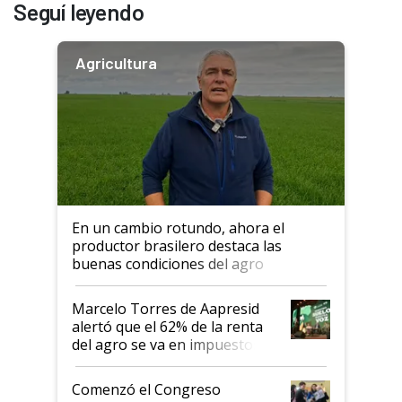
Seguí leyendo
Agricultura
En un cambio rotundo, ahora el
productor brasilero destaca las
buenas condiciones del agro
argentino para invertir: "Los veo
más motivados"
Marcelo Torres de Aapresid
alertó que el 62% de la renta
del agro se va en impuestos:
"No es bueno que en
Argentina se sigan discutiendo
Comenzó el Congreso
las mismas cosas de hace 50