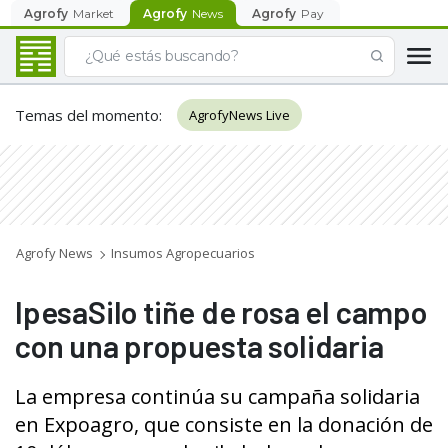
Agrofy
Market
Agrofy
News
Agrofy
Pay
Temas del momento
:
AgrofyNews Live
Agrofy News
Insumos Agropecuarios
IpesaSilo tiñe de rosa el campo
con una propuesta solidaria
La empresa continúa su campaña solidaria
en Expoagro, que consiste en la donación de