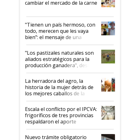
cambiar el mercado de la carne
"Tienen un país hermoso, con
todo, merecen que les vaya
bien": el mensaje de una
ganadera uruguaya sobre las
oportunidades que se abren
"Los pastizales naturales son
para el agro en Argentina, con
aliados estratégicos para la
foco en la carne
producción ganadera", destaca
la iniciativa que ya reúne a 46
establecimientos en Argentina
La herradora del agro, la
historia de la mujer detrás de
los mejores caballos de la
Argentina y los mitos que
todavía hacen sufrir a estos
Escala el conflicto por el IPCVA:
animales: "Mientras me
frigoríficos de tres provincias
descalificaban, yo seguí
respaldaron el aporte
haciendo currículum"
obligatorio
Nuevo trámite obligatorio