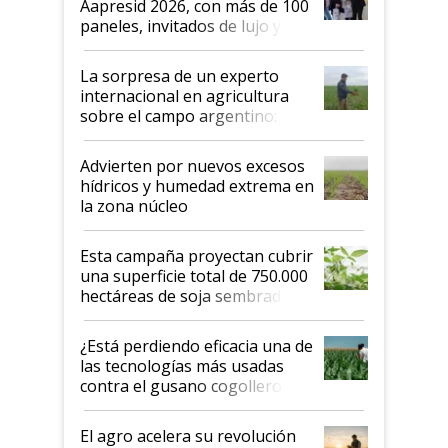
Aapresid 2026, con más de 100
años"
paneles, invitados de lujo y
todas las tendencias
La sorpresa de un experto
internacional en agricultura
sobre el campo argentino:
"Estoy muy impresionado"
Advierten por nuevos excesos
hídricos y humedad extrema en
la zona núcleo
Esta campaña proyectan cubrir
una superficie total de 750.000
hectáreas de soja sembradas
con una nueva generación de
variedades que marcan un
¿Está perdiendo eficacia una de
salto tecnológico en genética y
las tecnologías más usadas
rendimiento
contra el gusano cogollero? El
desafío de una tecnología clave
El agro acelera su revolución