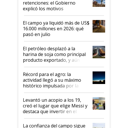
retenciones: el Gobierno
explicó los motivos
El campo ya liquidó más de US$
16.000 millones en 2026: qué
pasó en julio
El petróleo desplazó a la
harina de soja como principal
producto exportado, y aún así
el agro aportó casi seis de cada
diez dólares y sostuvo el
Récord para el agro: la
liderazgo en un semestre
actividad llegó a su máximo
récord
histórico impulsada por la
cosecha y las exportaciones
Levantó un acopio a los 19,
creó el lugar que elige Messi y
destaca que invertir en el
kirchnerismo era como "darle
plata a un hijo para droga":
La confianza del campo sigue