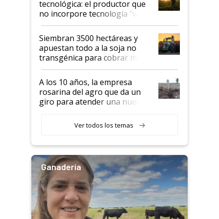
tecnológica: el productor que
no incorpore tecnología "va a
perder el tren"
Siembran 3500 hectáreas y
apuestan todo a la soja no
transgénica para cobrar más
por tonelada: compraron un
semillero
A los 10 años, la empresa
rosarina del agro que da un
giro para atender una nueva
etapa en el agro
Ver todos los temas
Ganadería