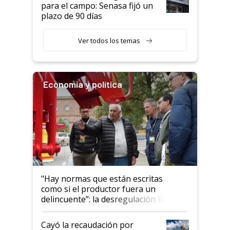
para el campo: Senasa fijó un
plazo de 90 días
Ver todos los temas
Economía y política
"Hay normas que están escritas
como si el productor fuera un
delincuente”: la desregulación llegó
al Congreso Aapresid y hasta se
habló del financiamiento al IPCVA
Cayó la recaudación por