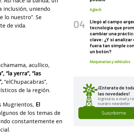
!
. Así nace la banda, un
a inclusión, uniendo
Agtech
e lo nuestro”. Se
Llegó al campo arge
te de vida.
tecnología que pro
cambiar una práctic
clave: ¿Y si analizar 
fuera tan simple co
un botón?
Maquinarias y vehículos
pachamama
, acullico,
, “la yerra”, “las
”,
“el
Chupacabras”,
¡Enterate de tod
ísticos de la región.
las novedades!
Ingresá tu e-mail y re
s Mugrientos,
El
nuestro newsletter
algunos de los temas de
Suscribirme
endo constantemente en
cial.