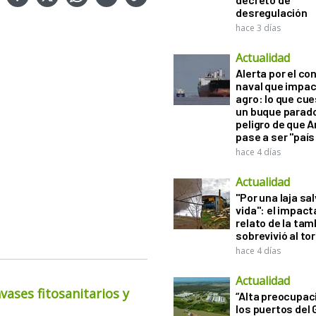
desregulación
hace 3 días
Actualidad
Alerta por el con
naval que impac
agro: lo que cu
un buque parado
peligro de que 
pase a ser "país
hace 4 días
Actualidad
"Por una laja sa
vida": el impac
relato de la ta
sobrevivió al to
hace 4 días
Actualidad
ases fitosanitarios y
“Alta preocupac
los puertos del 