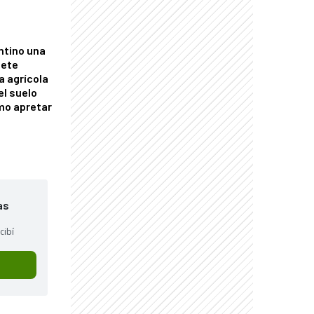
ntino una
mete
a agrícola
el suelo
mo apretar
as
cibí