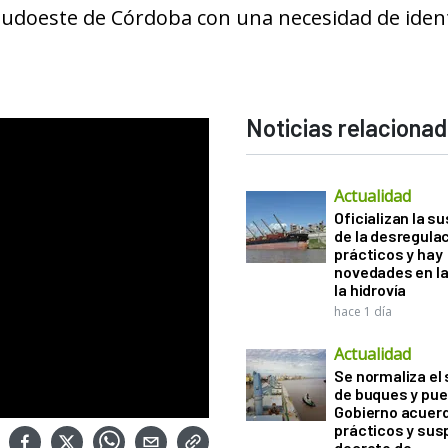
 sudoeste de Córdoba con una necesidad de iden
Noticias relaciona
Actualidad
Oficializan la s
de la desregula
prácticos y hay
novedades en la
la hidrovía
hace 1 día
Actualidad
Se normaliza el 
de buques y pue
Gobierno acuerd
prácticos y sus
decreto de