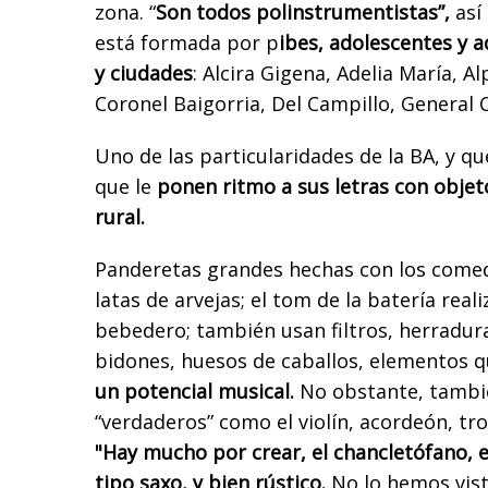
zona. “
Son todos polinstrumentistas”,
así 
está formada por p
ibes, adolescentes y 
y ciudades
: Alcira Gigena, Adelia María, A
Coronel Baigorria, Del Campillo, General 
Uno de las particularidades de la BA, y qu
que le
ponen ritmo a sus letras con objeto
rural.
Panderetas grandes hechas con los come
latas de arvejas; el tom de la batería real
bebedero; también usan filtros, herradur
bidones, huesos de caballos, elementos 
un potencial musical.
No obstante, tambi
“verdaderos” como el violín, acordeón, tr
"Hay mucho por crear, el chancletófano, 
tipo saxo, y bien rústico.
No lo hemos visto