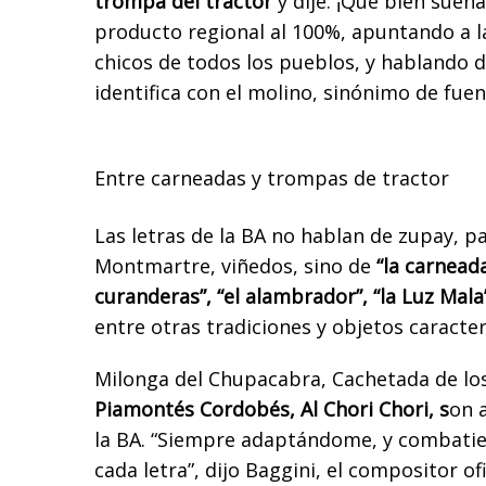
trompa del tractor
y dije: ¡Qué bien suena
producto regional al 100%, apuntando a l
chicos de todos los pueblos, y hablando d
identifica con el molino, sinónimo de fuen
Entre carneadas y trompas de tractor
Las letras de la BA
no hablan de zupay, 
Montmartre, viñedos,
sino de
“la carneada”
curanderas”,
“el alambrador”, “la Luz Mala
entre otras tradiciones y objetos caracter
Milonga del Chupacabra, Cachetada de lo
Piamontés Cordobés, Al Chori Chori,
s
on 
la BA
.
“Siempre adaptándome, y combati
cada letra”, dijo Baggini, el compositor ofi