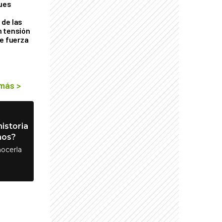
ques
de las
n tensión
de fuerza
s
 más
>
istoria
nos?
ocerla