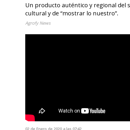
Un producto auténtico y regional del
cultural y de “mostrar lo nuestro”.
Agrofy News
02
de
Enero
de
2020
a las
07:42