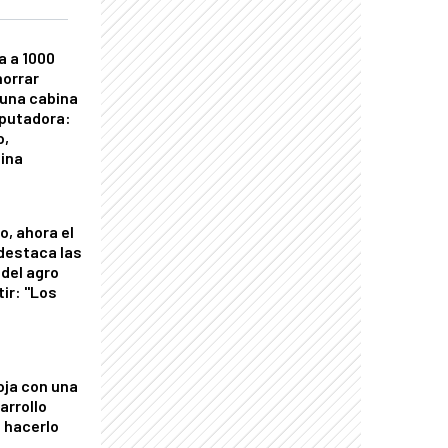
a a 1000
horrar
 una cabina
putadora:
o,
tina
o, ahora el
 destaca las
del agro
tir: "Los
"
oja con una
arrollo
 hacerlo