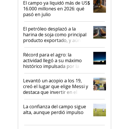
El campo ya liquidó más de US$
16.000 millones en 2026: qué
pasó en julio
El petróleo desplazó a la
harina de soja como principal
producto exportado, y aún así
el agro aportó casi seis de cada
diez dólares y sostuvo el
Récord para el agro: la
liderazgo en un semestre
actividad llegó a su máximo
récord
histórico impulsada por la
cosecha y las exportaciones
Levantó un acopio a los 19,
creó el lugar que elige Messi y
destaca que invertir en el
kirchnerismo era como "darle
plata a un hijo para droga":
La confianza del campo sigue
Juan Félix Rossetti, el libertario
alta, aunque perdió impulso
que de una dura crisis salió
más fuerte y apuesta al cambio
de Milei