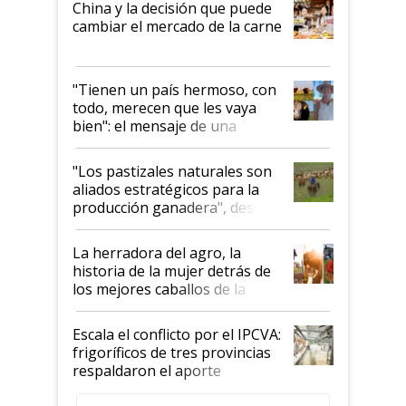
China y la decisión que puede
cambiar el mercado de la carne
"Tienen un país hermoso, con
todo, merecen que les vaya
bien": el mensaje de una
ganadera uruguaya sobre las
oportunidades que se abren
"Los pastizales naturales son
para el agro en Argentina, con
aliados estratégicos para la
foco en la carne
producción ganadera", destaca
la iniciativa que ya reúne a 46
establecimientos en Argentina
La herradora del agro, la
historia de la mujer detrás de
los mejores caballos de la
Argentina y los mitos que
todavía hacen sufrir a estos
Escala el conflicto por el IPCVA:
animales: "Mientras me
frigoríficos de tres provincias
descalificaban, yo seguí
respaldaron el aporte
haciendo currículum"
obligatorio