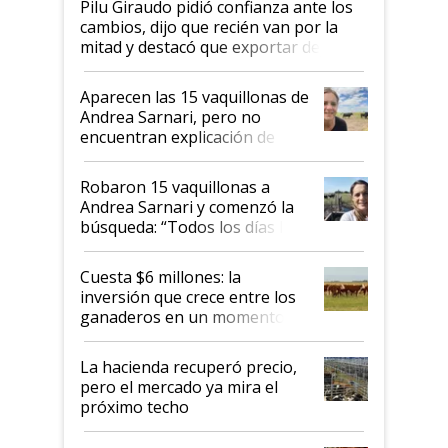
Pilu Giraudo pidió confianza ante los
cambios, dijo que recién van por la
mitad y destacó que exportar dejó de
ser "para unos pocos": "Tenemos un
mandato muy claro del gobierno
Aparecen las 15 vaquillonas de
nacional"
Andrea Sarnari, pero no
encuentran explicación de
cómo llegaron allí
Robaron 15 vaquillonas a
Andrea Sarnari y comenzó la
búsqueda: “Todos los días le
toca a algún productor”
Cuesta $6 millones: la
inversión que crece entre los
ganaderos en un momento
histórico para la actividad
La hacienda recuperó precio,
pero el mercado ya mira el
próximo techo