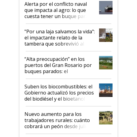
desregulación
Alerta por el conflicto naval
que impacta al agro: lo que
cuesta tener un buque parado
y el peligro de que Argentina
pase a ser "país sucio"
"Por una laja salvamos la vida":
el impactante relato de la
tambera que sobrevivió al
tornado
“Alta preocupación” en los
puertos del Gran Rosario por
buques parados: el
funcionamiento de las
exportadoras en tensión tras
Suben los biocombustibles: el
la medida de fuerza de los
Gobierno actualizó los precios
prácticos
del biodiésel y el bioetanol
Nuevo aumento para los
trabajadores rurales: cuánto
cobrará un peón desde julio