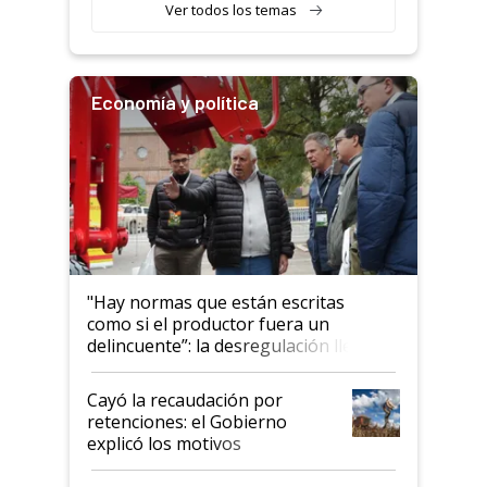
Ver todos los temas
Economía y política
"Hay normas que están escritas
como si el productor fuera un
delincuente”: la desregulación llegó
al Congreso Aapresid y hasta se
habló del financiamiento al IPCVA
Cayó la recaudación por
retenciones: el Gobierno
explicó los motivos