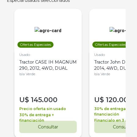
Especial usados seleccionados
Ofertas Especiales
Ofertas Especiales
Usado
Usado
Tractor CASE IH MAGNUM
Tractor John Deere 
290, 2012, 4WD, DUAL
2014, 4WD, DUAL
Isla Verde
Isla Verde
U$
145.000
U$
120.000
Precio oferta sin usado
30% de entrega +
financiación
30% de entrega +
financiación
Financialo en 3 años
Consultar
Consultar