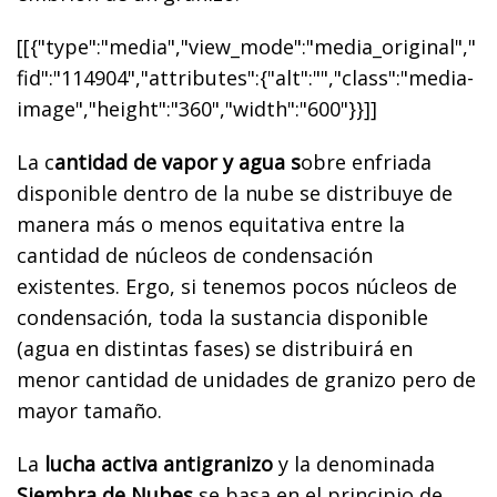
[[{"type":"media","view_mode":"media_original","
fid":"114904","attributes":{"alt":"","class":"media-
image","height":"360","width":"600"}}]]
La c
antidad de vapor y agua s
obre enfriada
disponible dentro de la nube se distribuye de
manera más o menos equitativa entre la
cantidad de núcleos de condensación
existentes. Ergo, si tenemos pocos núcleos de
condensación, toda la sustancia disponible
(agua en distintas fases) se distribuirá en
menor cantidad de unidades de granizo pero de
mayor tamaño.
La
lucha activa antigranizo
y la denominada
Siembra de Nubes
se basa en el principio de