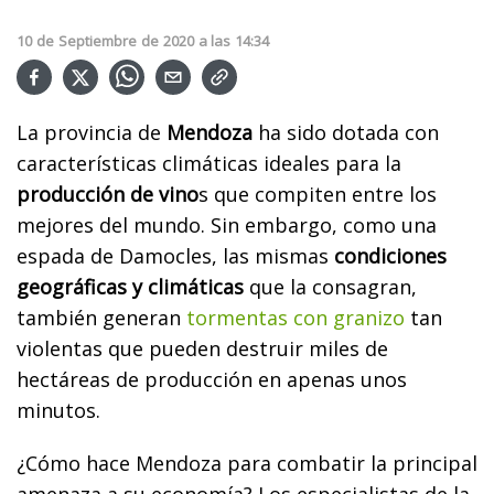
10
de
Septiembre
de
2020
a las
14:34
La provincia de
Mendoza
ha sido dotada con
características climáticas ideales para la
producción de vino
s que compiten entre los
mejores del mundo. Sin embargo, como una
espada de Damocles, las mismas
condiciones
geográficas y climáticas
que la consagran,
también generan
t
ormentas con granizo
tan
violentas que pueden destruir miles de
hectáreas de producción en apenas unos
minutos.
¿Cómo hace Mendoza para combatir la principal
amenaza a su economía? Los especialistas de la