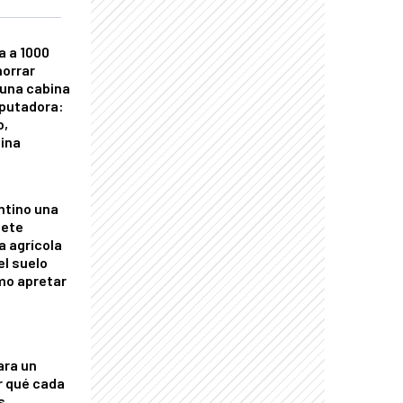
a a 1000
horrar
 una cabina
putadora:
o,
tina
ntino una
mete
a agrícola
el suelo
mo apretar
ara un
r qué cada
s