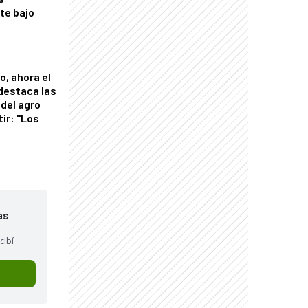
nte bajo
o, ahora el
 destaca las
del agro
tir: "Los
"
as
cibí