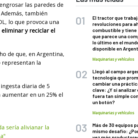
 engrosar las paredes de
o. Además, también
El tractor que trabaj
HDL, lo que provoca una
revoluciones para a
 eliminar y reciclar el
combustible y tiene
que parece una com
lo último en el mund
disponible en Argen
ho de que, en Argentina,
Maquinarias y vehículos
o
representan la
Llegó al campo arge
tecnología que pro
cambiar una práctic
ingesta diaria de 5
clave: ¿Y si analizar 
a aumentar en un 25% el
fuera tan simple co
un botón?
.
Maquinarias y vehículos
Más de 30 equipos p
a sería alivianar la
mismo desafío: ¿Po
la"
vez más productore