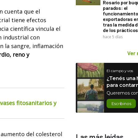
Rosario por bu
parados: el
n cuenta que el
funcionamiento 
exportadoras e
rial tiene efectos
tras la medida 
ia científica vincula el
de los práctico
 industrial con
hace 5 días
n la sangre, inflamación
Ver
dio, reno y
El campo y vos
¿Tenés una h
para contar
Queremos con
ases fitosanitarios y
Escribinos
aumento del colesterol
Las más leídas