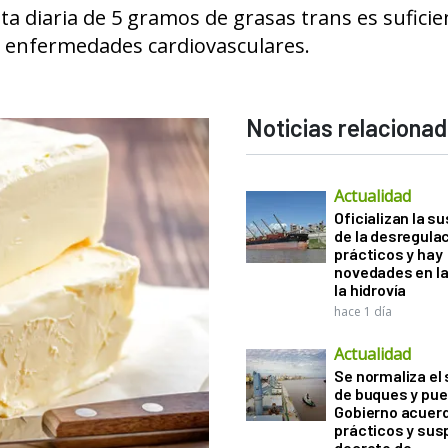
a diaria de 5 gramos de grasas trans es suficie
 enfermedades cardiovasculares.
Noticias relaciona
Actualidad
Oficializan la s
de la desregula
prácticos y hay
novedades en la
la hidrovía
hace 1 día
Actualidad
Se normaliza el 
de buques y pue
Gobierno acuerd
prácticos y sus
decreto de