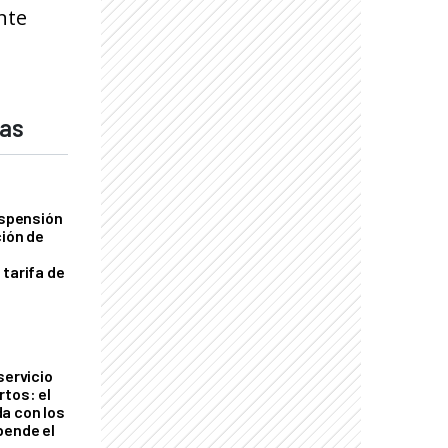
nte
das
uspensión
ción de
 tarifa de
servicio
rtos: el
a con los
pende el