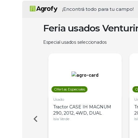
¡Encontrá todo para tu campo!
Feria usados Ventur
Especial usados seleccionados
les
Ofertas Especiales
O
Usado
U
a Metalfor 7040,
Tractor CASE IH MAGNUM
T
Bot 32 Mts
290, 2012, 4WD, DUAL
2
Isla Verde
Is