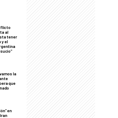
flicto
ta al
esta tener
 y el
Argentina
 sucio"
lvamos la
tante
mbera que
rnado
ión” en
Gran