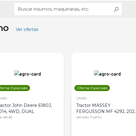
ino
Ver ofertas
fertas Especiales
Ofertas Especiales
sado
Usado
ractor John Deere 6180J,
Tractor MASSEY
014, 4WD, DUAL
FERGUSSON MF 4292, 2020
la Verde
4WD, PATON
Venado Tuerto