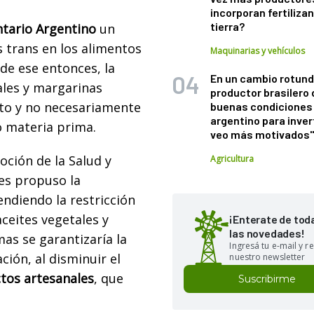
incorporan fertiliza
tierra?
tario Argentino
un
s trans en los alimentos
Maquinarias y vehículos
de ese entonces, la
En un cambio rotund
ales y margarinas
productor brasilero
cto y no necesariamente
buenas condiciones 
argentino para inver
o materia prima.
veo más motivados
oción de la Salud y
Agricultura
es propuso la
endiendo la restricción
aceites vegetales y
¡Enterate de tod
las novedades!
as se garantizaría la
Ingresá tu e-mail y re
ción, al disminuir el
nuestro newsletter
tos artesanales
, que
Suscribirme