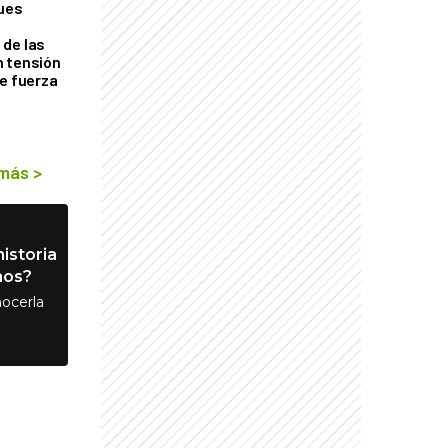
ques
de las
n tensión
de fuerza
s
 más
>
istoria
nos?
ocerla