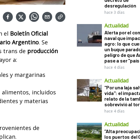
desregulación
hace 3 días
Actualidad
Alerta por el con
n el
Boletín Oficial
naval que impac
ario Argentino
. Se
agro: lo que cu
un buque parado
s trans de
producción
peligro de que 
yor a:
pase a ser "país
hace 4 días
ales y margarinas
Actualidad
"Por una laja sa
 alimentos, incluidos
vida": el impac
relato de la ta
dientes y materias
sobrevivió al to
hace 4 días
Actualidad
provenientes de
“Alta preocupac
plican.
los puertos del 