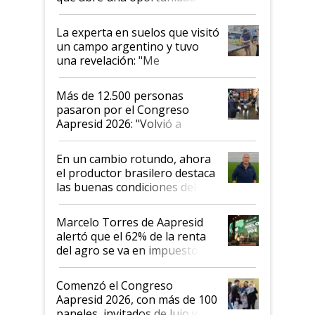
el lote
La experta en suelos que visitó
un campo argentino y tuvo
una revelación: "Me
impresionó mucho"
Más de 12.500 personas
pasaron por el Congreso
Aapresid 2026: "Volvió a
demostrar que hablar del
suelo es hablar de todo el
En un cambio rotundo, ahora
sistema productivo"
el productor brasilero destaca
las buenas condiciones del
agro argentino para invertir:
"Los veo más motivados"
Marcelo Torres de Aapresid
alertó que el 62% de la renta
del agro se va en impuestos:
"No es bueno que en
Argentina se sigan discutiendo
Comenzó el Congreso
las mismas cosas de hace 50
Aapresid 2026, con más de 100
años"
paneles, invitados de lujo y