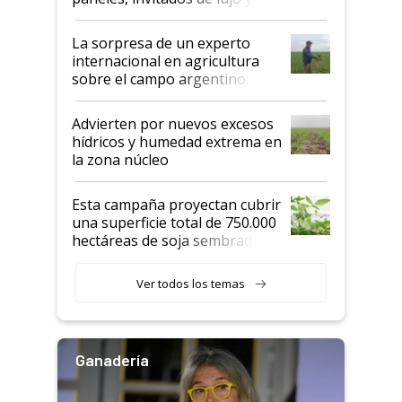
todas las tendencias
La sorpresa de un experto
internacional en agricultura
sobre el campo argentino:
"Estoy muy impresionado"
Advierten por nuevos excesos
hídricos y humedad extrema en
la zona núcleo
Esta campaña proyectan cubrir
una superficie total de 750.000
hectáreas de soja sembradas
con una nueva generación de
variedades que marcan un
Ver todos los temas
salto tecnológico en genética y
rendimiento
Ganadería