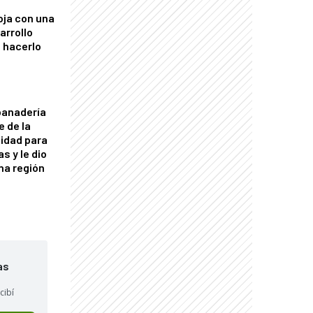
oja con una
arrollo
 hacerlo
panadería
e de la
idad para
s y le dio
una región
as
cibí