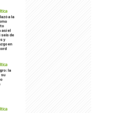
tica
lazó a la
como
cto
 así el
 seis de
s y
azgo en
cord
tica
gro: la
a su
co
a
tica