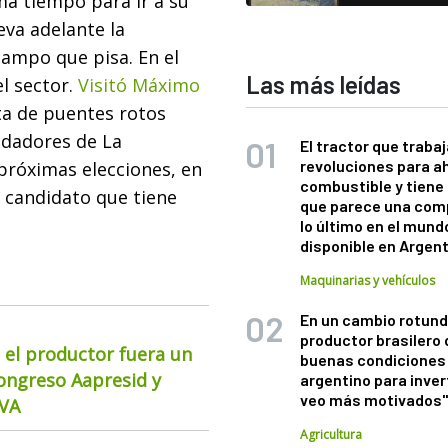
a tiempo para ir a su
eva adelante la
campo que pisa. En el
Las más leídas
l sector.
Visitó Máximo
ta de puentes rotos
ndadores de La
El tractor que trabaj
revoluciones para a
próximas elecciones, en
combustible y tiene
 candidato que tiene
que parece una com
lo último en el mund
disponible en Argen
Maquinarias y vehículos
En un cambio rotund
productor brasilero
 el productor fuera un
buenas condiciones 
Congreso Aapresid y
argentino para inver
veo más motivados
CVA
Agricultura