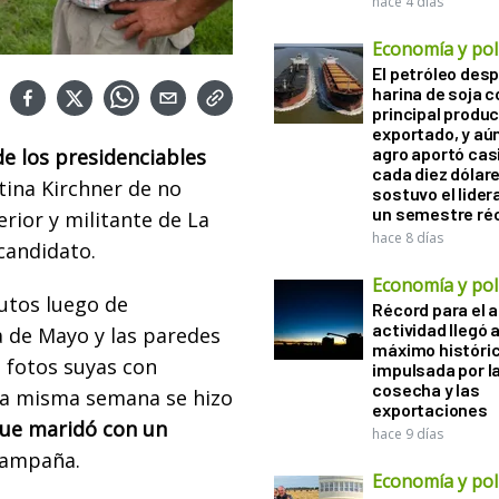
hace 4 días
Economía y polí
El petróleo desp
harina de soja 
principal produ
exportado, y aún
agro aportó casi
e los presidenciables
cada diez dólare
stina Kirchner de no
sostuvo el lider
un semestre ré
erior y militante de La
hace 8 días
candidato.
Economía y polí
utos luego de
Récord para el a
actividad llegó 
a de Mayo y las paredes
máximo históri
 fotos suyas con
impulsada por l
cosecha y las
Esa misma semana se hizo
exportaciones
que maridó con un
hace 9 días
campaña.
Economía y polí