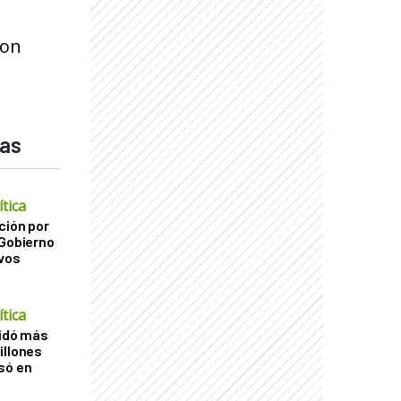
con
das
tica
ción por
 Gobierno
ivos
tica
uidó más
illones
só en