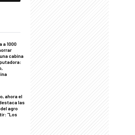
a a 1000
horrar
 una cabina
putadora:
o,
tina
o, ahora el
 destaca las
del agro
tir: "Los
"