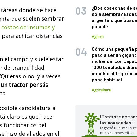
¿Dos cosechas de s
ectáreas donde se hace
sola siembra? El des
uenta que
suelen sembrar
argentino que busca
posible
 costos de insumos y
 para achicar distancias
Agtech
Cómo una pequeña 
pasó a ser un gigant
n el campo y suele estar
molienda, con capac
r de tranquilidad,
1000 toneladas diaria
impulso al trigo en 
“Quieras o no, y a veces
poco habitual
 un tractor pensás
Agricultura
ta.
posible candidatura a
stá claro es que hace
¡Enterate de tod
las novedades!
 funcionarios del
Ingresá tu e-mail y re
e hizo de aliados en el
nuestro newsletter