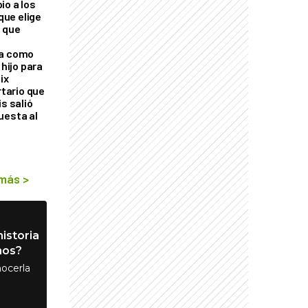
io a los
 que elige
 que
ra como
 hijo para
ix
rtario que
is salió
uesta al
 más
>
istoria
nos?
ocerla